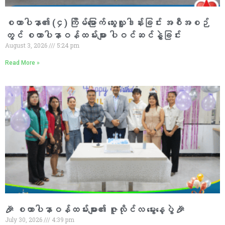
စထာပါနာ၏ (၄) ကြိမ်မြောက် သွေးလှူဒါန်းခြင်း အစီအစဉ်
တွင် စထာပါနာဝန်ထမ်းများ ပါဝင်ဆင်နွှဲခြင်း
August 3, 2026
5:24 pm
Read More »
🎉 စထာပါနာဝန်ထမ်းများ၏ ဇူလိုင်လ မွေးနေ့ပွဲ 🎉
July 30, 2026
4:39 pm