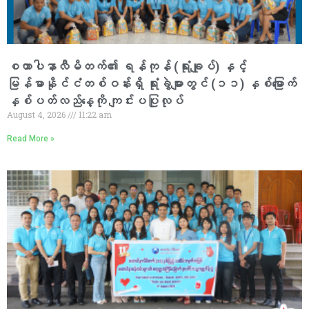
စထာပါနာလီမိတက်၏ ရန်ကုန် (ရုံးချုပ်) နှင့်
မြန်မာနိုင်ငံတစ်ဝန်းရှိ ရုံးခွဲများတွင် (၁၁) နှစ်မြောက်
နှစ်ပတ်လည်နေ့ကို ကျင်းပပြုလုပ်
August 4, 2026
11:22 am
Read More »