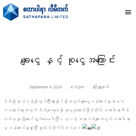
ချေးငွေ နှင့် စုငွေအကြောင်း
September 4, 2024
,
4:10 pm
,
ကြေညာချက်
မိမိတို့ လုပ်ငန်းချဲ့ထွင်ကြီးထွားနိုင်ဖို့အတွက် ချေးငွေဝန်ဆောင်မှုသာမက
ဘဝနောင်ရေးအတွက် စိတ်ချရစေဖို့ စုငွေစုဆောင်းခြင်းကိုပါ စထာပါနာလီမိ
တက်မှ ကူညီဆောင်ရွက်ပေးနေပါပြီ။ လှပတဲ့ အနာဂတ်များအတွက် စထာပါနာ
မှ ဝန်ဆောင်မှုယူပြီး ပူပေါင်းလိုက်ပါခင်ဗျ။