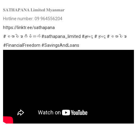
𝐒𝐀𝐓𝐇𝐀𝐏𝐀𝐍𝐀 𝐋𝐢𝐦𝐢𝐭𝐞𝐝 𝐌𝐲𝐚𝐧𝐦𝐚𝐫
Hotline number: 09 964556204
https://linktr.ee/sathapana
#စထာပါနာလီမိတက်
#sathapana_limited
#ချေးငွေ
#စုငွေ
#စထာပါနာ
#FinancialFreedom
#SavingsAndLoans