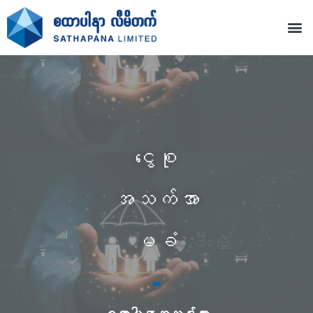
ငွေစု
အသက်အာ
မခံ