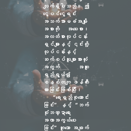
လျက်ရှိပါသည်။ ဤ
ငွေပင်ငွေရင်း
အသက်အာမခံအမျိုး
အစားကို အသေးစား၊
အလတ်စားလုပ်ငန်း
ရှင်များနှင့် ၎င်းတို့
လုပ်ငန်းနှင့်
ဆက်စပ်သူများအားလုံး
အတွက် အထူး
ရည်ရွယ်၍
စနစ်တကျ ဖန်တီး
ထားခြင်းဖြစ်ပြီး၊
“ရေရှည်စုဆောင်း
ခြင်း”
နှင့်
“ဘက်
စုံဘဏ္ဍာရေး
အကာအကွယ်ပေး
ခြင်း”
ဟူသော အချက်