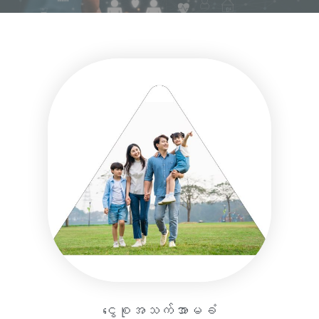
ငွေစုအသက်အာမခံ