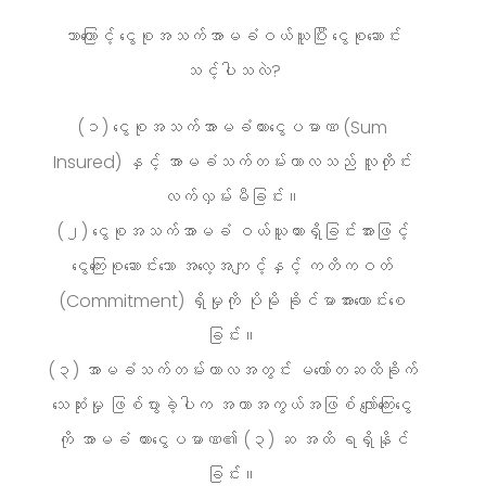
ဘာကြောင့် ငွေစုအသက်အာမခံဝယ်ယူပြီး ငွေစုဆောင်း
သင့်ပါသလဲ?
(၁) ငွေစုအသက်အာမခံထားငွေပမာဏ (Sum
Insured) နှင့် အာမခံသက်တမ်းကာလသည် လူတိုင်း
လက်လှမ်းမီခြင်း။
(၂) ငွေစုအသက်အာမခံ ဝယ်ယူထားရှိခြင်းအားဖြင့်
ငွေကြေးစုဆောင်းသော အလေ့အကျင့်နှင့် ကတိကဝတ်
(Commitment) ရှိမှုကို ပိုမို ခိုင်မာအားကောင်းစေ
ခြင်း။
(၃) အာမခံသက်တမ်းကာလအတွင်း မတော်တဆထိခိုက်
သေဆုံးမှု ဖြစ်ပွားခဲ့ပါက အကာအကွယ်အဖြစ် လျော်ကြေးငွေ
ကို အာမခံ ထားငွေပမာဏ၏ (၃) ဆ အထိ ရရှိနိုင်
ခြင်း။