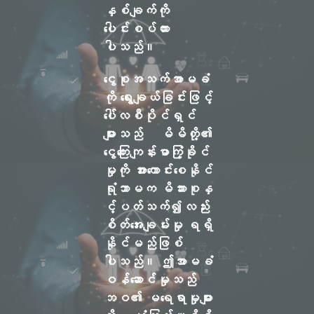
နှစ်ချက်ကို
ပေါင်းစပ်ထား
ပါသည်။
ငွေစုအသက်အာမခံ
ကို ရွေးချယ်ခြင်းဖြင့်
ပေါ်လစီပိုင်ရှင်
များသည် မိမိတို့၏
ငွေကြေးကျန်းမာကြံ့ခိုင်
မှုကို အားကောင်းစေနိုင်
ရုံသာမက မိသားစုနှ
င့်ပတ်သက်၍လည်း
စိတ်အေးချမ်းမှု ရရှိ
နိုင်မည်ဖြစ်
ပါသည်။ ဤအာမခံ
ဝန်ဆောင်မှုသည်
ဘဝ၏ မရေရာမှုများ