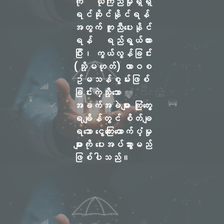
ကို ယုံကြည်မှုရှိရှိ
ရင်ဆိုင်နိုင်ရန်
အတွက် ကူညီပေးနိုင်
ရန် ရည်ရွယ်ထား
ပြီး၊ ကွယ်လွန်ခြင်း
(သို့မဟုတ်) ထာဝစ
ဥ်မသန်စွမ်းဖြစ်
ခြင်းကဲ့သို့သော
အခက်အခဲများ ကြုံတွေ့
ရချိန်တွင် စိတ်ချ
ရသော ငွေကြေးထောက်ပံ့မှု
များကို ပေးအပ်သွားမည်
ဖြစ်ပါသည်။