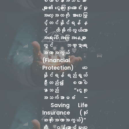
စထာပါနာအသင်းသား
များ၏ ငွေကြေးစုဆောင်းမှု
အလေ့အထကို အားပေးမြှ
င့်တင်နိုင်ရန် နှ
င့် ထိခိုက်လွယ်သော
အရေးပေါ်အခြေအနေများ
တွင် ဘဏ္ဍာရေး
အကာအကွယ်
(Financial
Protection) ပေး
နိုင်ရန် ရည်ရွယ်
ဦးတည်၍ စထာပါ
နာသည်
“ငွေစု
အသက်အာမခံ –
Saving Life
Insurance (သုံး
ဆတိုးအကာအကွယ်)”
ကို ဝန်ဆောင်မှုပေး