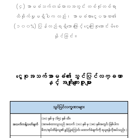
(၄) အာမခံသက်တမ်းကာလအတွင်း တစ်စုံတစ်ရာ
ထိခိုက်မှုမရှိပါက လည်း၊ အာမခံထားငွေပမာဏ၏
(၁၀၀%) ပြန်လည်ရရှိသော ကြောင့် ငွေကြေးစုဆောင်းမိစေ
နိုင်ခြင်း။
ငွေစုအသက်အာမခံ၏ သွင်ပြင်လက္ခဏာ
နှင့် အကျိုးကျေးဇူးများ