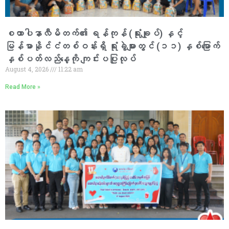
စထာပါနာလီမိတက်၏ ရန်ကုန် (ရုံးချုပ်) နှင့်
မြန်မာနိုင်ငံတစ်ဝန်းရှိ ရုံးခွဲများတွင် (၁၁) နှစ်မြောက်
နှစ်ပတ်လည်နေ့ကို ကျင်းပပြုလုပ်
August 4, 2026
11:22 am
Read More »