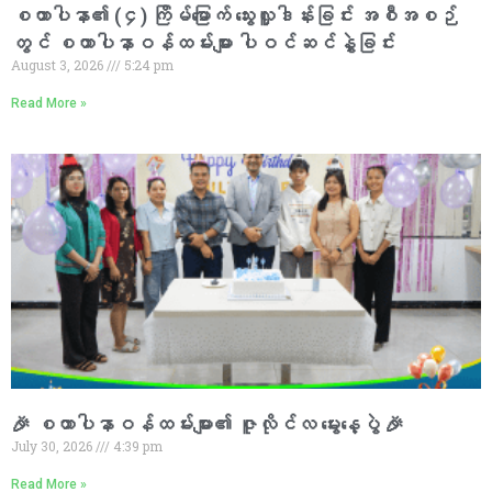
စထာပါနာ၏ (၄) ကြိမ်မြောက် သွေးလှူဒါန်းခြင်း အစီအစဉ်
တွင် စထာပါနာဝန်ထမ်းများ ပါဝင်ဆင်နွှဲခြင်း
August 3, 2026
5:24 pm
Read More »
🎉 စထာပါနာဝန်ထမ်းများ၏ ဇူလိုင်လ မွေးနေ့ပွဲ 🎉
July 30, 2026
4:39 pm
Read More »