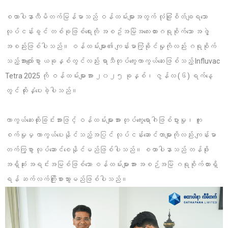
စထာပါနာလီမိတက်မြန်မာသည် ဝန်ထမ်းများအတွက် လုံခြုံစိတ်ချရသော
လုပ်ငန်းခွင် တစ်ခုဖြစ်ရေးကို အစဥ်အမြဲအလေးထားဂရုစိုက်သော အဖွဲ့
အစည်းဖြစ်ပါသည်။ ဝန်ထမ်းများ၏ ကျန်းမာကြံ့ခိုင်မှုကိုလည်း ဂရုစိုက်
သည့်အားလျော်စွာ ယခုနှစ်တွင်လည်း ရာသီတုပ်ကွေးကာကွယ်ဆေးဖြစ်သည့် Influvac
Tetra 2025 ကို ဝန်ထမ်းများအား ၂၀၂၅ ခုနှစ်၊ ဇွန်လ (၆) ရက်နေ့
တွင် ထိုးနှံပေးခဲ့ပါသည်။
ကာကွယ်ဆေးထိုးခြင်းအားဖြင့် ဝန်ထမ်းများအား တုပ်ကွေးရောဂါဖြစ်ပွားမှု၊ ကူး
စက်မှုမှ ကာကွယ်ပေးနိုင်သည့်အပြင် လုပ်ငန်းဆောင်တာများကိုလည်း ကျန်းမာ
တက်ကြွစွာ လုပ်ဆောင်စေနိုင်မည်ဖြစ်ပါသည်။ စထာပါနာသည် တန်ဖိုး
အရှိဆုံး အရင်းအမြစ်ဖြစ်သော ဝန်ထမ်းများအား အစဉ်အမြဲ ဂရုစိုက်ထားရှိ
ရန် ဆက်လက်ကြိုးစားသွားမည်ဖြစ်ပါသည်။