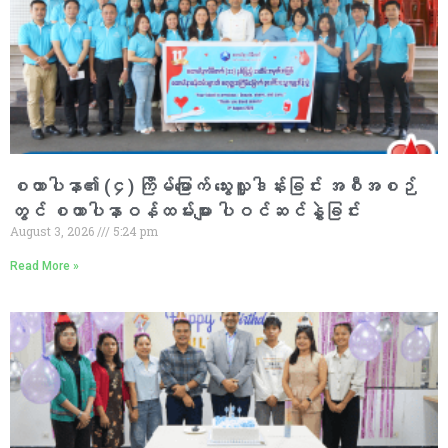
စထာပါနာ၏ (၄) ကြိမ်မြောက် သွေးလှူဒါန်းခြင်း အစီအစဉ်
တွင် စထာပါနာဝန်ထမ်းများ ပါဝင်ဆင်နွှဲခြင်း
August 3, 2026
5:24 pm
Read More »