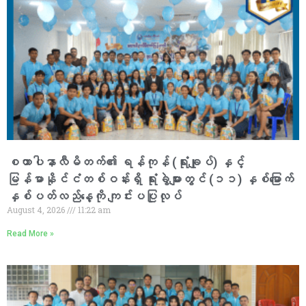
စထာပါနာလီမိတက်၏ ရန်ကုန် (ရုံးချုပ်) နှင့်
မြန်မာနိုင်ငံတစ်ဝန်းရှိ ရုံးခွဲများတွင် (၁၁) နှစ်မြောက်
နှစ်ပတ်လည်နေ့ကို ကျင်းပပြုလုပ်
August 4, 2026
11:22 am
Read More »