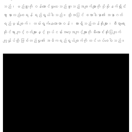
သည်၊ မည်သူ့ကို ဝန်ဆောင်မှုပေးသည် ဟူသည့်အချက်များကို ပိုမိုနက်ရှိုင်း
စွာ နားလည်စေရန် ရည်ရွယ်ပါသည်။ ထို့အပြင် စထာပါနာ၏ အနာဂတ်
ရည်မှန်းချက်၊ ထမ်းရွက်နေသောတာဝန်၊ ထားရှိသည့်တန်ဖိုးများ၊ စီးပွားရေး
ဆိုင်ရာ ကျင့်ဝတ်များနှင့် လုပ်ငန်းအလေ့အကျင့်များကို မီးမောင်းထိုးပြလျက်
ကျွန်ုပ်တို့ ဖြစ်တည်မှု၏ အဓိကရည်ရွယ်ချက်ကို ထင်ဟပ်စေပါသည်။