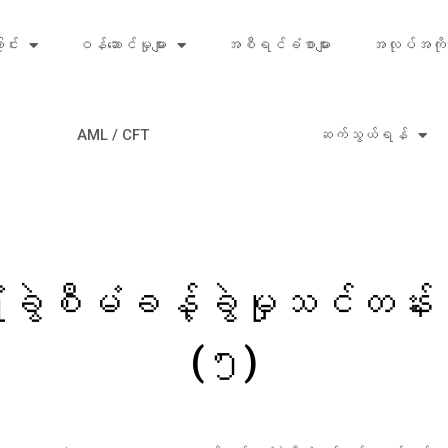
ာင်း
ဝန်ဆောင်မှုများ
အစီရင်ခံစာများ
အလုပ်အကို
AML / CFT
ဆက်သွယ်ရန်
ရုံးခွဲစီမံခန့်ခွဲမှုသင်တန
(၅)