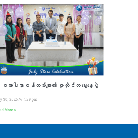
 စထာပါနာဝန်ထမ်းများ၏ ဇူလိုင်လ မွေးနေ့ပွဲ

ly 30, 2026
4:39 pm
ad More »