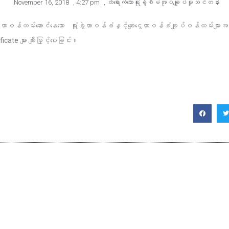
November 16, 2018
,
4:27 pm
,
ထိရောက်သောရုံးခွဲစီမံအုပ်ချုပ်မှုသင်တန်း
ာဝန်ထမ်းဆောင်နေသော ရုံးခွဲတာဝန်ခံနှင့်ချေးငွေတာဝန်ခံချုပ်ဝန်ထမ်းများအတွက
te များ ချီးမြှင့်ပေးခြင်း။