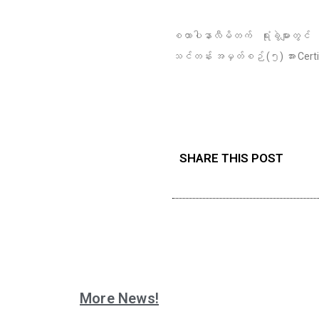
စထာပါနာလီမိတက် ရုံးခွဲများတွင် တ
သင်တန်း အမှတ်စဉ် (၅) အား Certifica
SHARE THIS POST
More News!