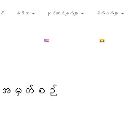
င်
မီဒီယာ
လုပ်ဆောင်ချက်များ
မိတ်ဖက်များ
်း အမှတ်စဉ်