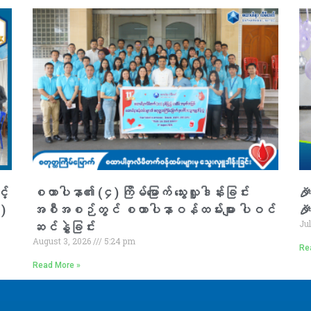
့်
စထာပါနာ၏ (၄) ကြိမ်မြောက် သွေးလှူဒါန်းခြင်း
🎉
၁)
အစီအစဉ်တွင် စထာပါနာဝန်ထမ်းများ ပါဝင်

Ju
ဆင်နွှဲခြင်း
August 3, 2026
5:24 pm
Re
Read More »