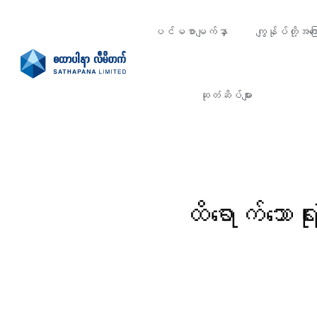
ပင်မစာမျက်နှာ
ကျွန်ုပ်တို့အကြေ
ဆုတံဆိပ်များ
ထိရောက်သော