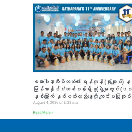
စထာပါနာလီမိတက်၏ ရန်ကုန် (ရုံးချုပ်) နှင
မြန်မာနိုင်ငံတစ်ဝန်းရှိ ရုံးခွဲများတွင် (၁
နှစ်မြောက် နှစ်ပတ်လည်နေ့ကို ကျင်းပပြုလုပ်
August 4, 2026
11:22 am
Read More »