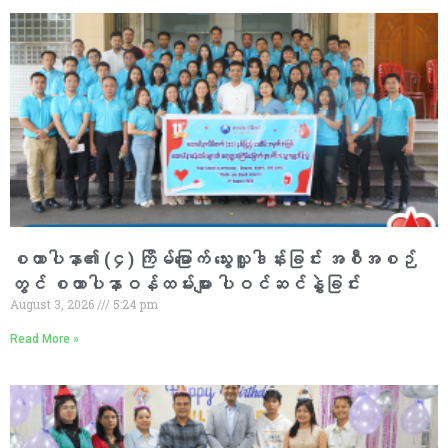
စထာပါနာ၏ (၄) ကြိမ်မြောက် သွေးလှူဒါန်းခြင်း အစီအစဉ်
တွင် စထာပါနာဝန်ထမ်းများ ပါဝင်ဆင်နွှဲခြင်း
August 3, 2026
5:24 pm
Read More »