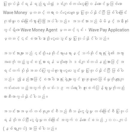
ပြုလုပ်နိုင်ရန် ရည်ရွယ်၍ ဒစ်ဂျစ်တယ်ငွေကြေးဝန်ဆောင်မှုဖြစ်သော
Wave Money မှတဆင့် တရားဝင်ငွေပေးချေမှု ပြုလုပ်နိုင်ပြီ ဖြစ်ပါကြောင်း
ဂုဏ်ယူဝမ်းမြောက်စွာ ကြေငြာအပ်ပါသည်။ အသင်းသားသည် မိမိနှင့် အနီးဆုံး
တွင်ရှိသော Wave Money Agent မှတဆင့်၎င်း၊ Wave Pay Application
မှတဆင့်၎င်း စထာပါနာသို့ ငွေပေးသွင်းမှု ပြုလုပ်နိုင်ပါသည်။
အသင်းသားများသည် ၎င်းတို့ နေထိုင်ရာနေရာနှင့် သက်ဆိုင်ရာရုံးခွဲ၏ အကွာ
အဝေးကို ထည့်သွင်းစဉ်းစားရန် မလိုတော့ဘဲ ဒစ်ဂျစ်တယ်နည်းအားဖြင့် အ
ရင်ထက် ပိုမိုအဆင်ပြေလွယ်ကူစွာ ငွေပေးသွင်းမှု ပြုလုပ်နိုင်ပြီ ဖြစ်ပါ
သည်။ ဤနည်းအားဖြင့် စထာပါနာရုံးခွဲများတွင် လူစုလူဝေးဖြစ်မှုကို လျော့ကျ
ကင်းဝေးစေသည့်အတွက် ကိုဗစ်-၁၉ ကပ်ရောဂါ ကူးစက်ပြန့်ပွားမှုကိုလည်း
တားဆီးကာကွယ်နိုင်ပါသည်။
အသင်းသားအမှတ် တစ်ခုချင်းစီသည် သီးသန့်ငွေလွှဲမှု တစ်ကြောင်းစီ ပြုလုပ်
ရန် လိုအပ်ပြီး ငွေလွှဲမှုတစ်ကြောင်း အတွက် ဝန်ဆောင်ခသည် ၂၀၀- ကျပ်
(နှစ်ရာကျပ်) သာ ဖြစ်ပါသည်။