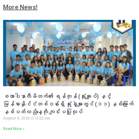
More News!
စထာပါနာလီမိတက်၏ ရန်ကုန် (ရုံးချုပ်) နှင့်
မြန်မာနိုင်ငံတစ်ဝန်းရှိ ရုံးခွဲများတွင် (၁၁) နှစ်မြောက်
နှစ်ပတ်လည်နေ့ကို ကျင်းပပြုလုပ်
August 4, 2026
11:22 am
Read More »