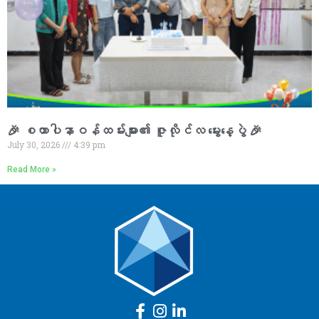
🎉 စထာပါနာဝန်ထမ်းများ၏ ဇူလိုင်လ မွေးနေ့ပွဲ 🎉
July 30, 2026
4:39 pm
Read More »