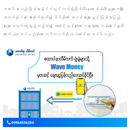
စထာပါနာသည် မြန်မာနိုင်ငံတွင် လက်ရှိဖြစ်ပေါ်နေသော စိန်ခေါ်မှုများအကြား
အတတ်နိုင်ဆုံး အားစိုက်ထုတ်၍ မိမိတို့၏ အသင်းသားများနှင့် မြန်မာပြည်
သူများအတွက် ရေရှည်တည်တံ့၍ အကောင်းမွန်ဆုံးသော ဘဏ္ဍာရေး ဝန်ဆောင်မှုကို
ထောက်ပံ့ပေးအပ်မည်ဆိုသော ကတိကဝတ်ကို ထပ်လောင်း ပေးအပ်ပါသည်။