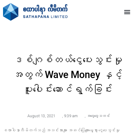
ဒစ်ဂျစ်တယ်ငွေပေးသွင်းမှု
အတွက် Wave Money နှင့်
ပူးပေါင်းဆောင်ရွက်ခြင်း
August 13, 2021
,
9:39 am
,
အထွေထွေသတင်း
စထာပါနာလီမိတက်သည် အသင်းသားများ အဆင်ပြေချောမွေ့စွာ ငွေပေးသွင်းမှု