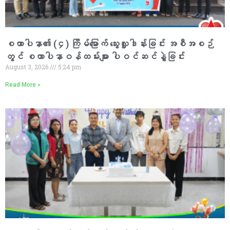
စထာပါနာ၏ (၄) ကြိမ်မြောက် သွေးလှူဒါန်းခြင်း အစီအစဉ်
တွင် စထာပါနာဝန်ထမ်းများ ပါဝင်ဆင်နွှဲခြင်း
August 3, 2026
5:24 pm
Read More »