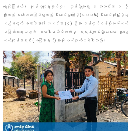
ရွှေဘိုမြို့နယ်၊ ဘုန်းဘွဲ့ကျေးရွာအုပ်စု၊ ဘုန်းဘွဲ့ကျေးရွာ မှ အသင်းသား ၁ ဦး
တို့သည် မတော်တဆဖြစ်ပွားသည့် မီးလောင်မှုကြောင့် (၁၀၀%) မီးလောင်ဆုံးရှုံးခဲ့ရ
သည့်အတွက် စထာပါနာ၏ အသင်းသား (၄) ဦးအား ဝန်ထုပ်ဝန်ပိုးဆက်လက်
မဖြစ်စေရေးအတွက် စထာပါနာလီမိတက်မှ ရရန်ကျန်ရှိနေသေးသော ချေးငွေ
လက်ကျန်စာရင်း (အကြွေးစာရင်း) များကို ပယ်ဖျက်ပေးခဲ့ပါသည်။