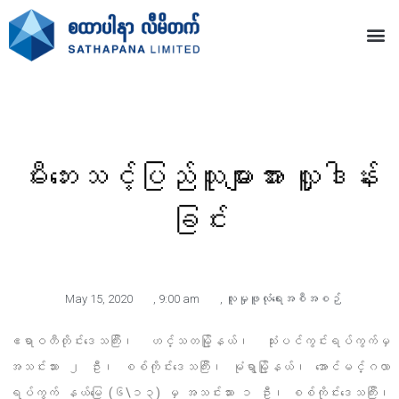
မီးဘေးသင့်ပြည်သူများအား လှူဒါန်း
ခြင်း
May 15, 2020
,
9:00 am
,
လူမှုဖူလုံရေးအစီအစဉ်
ဧရာဝတီတိုင်းဒေသကြီး၊ ဟင်္သတမြို့နယ်၊ သုံးပင်ကွင်းရပ်ကွက်မှ
အသင်းသား ၂ ဦး၊ စစ်ကိုင်းဒေသကြီး၊ မုံရွာမြို့နယ်၊ အောင်မင်္ဂလာ
ရပ်ကွက် နယ်မြေ (၆\၁၃) မှ အသင်းသား ၁ ဦး၊ စစ်ကိုင်းဒေသကြီး၊