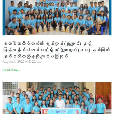
စထာပါနာလီမိတက်၏ ရန်ကုန် (ရုံးချုပ်) နှင့်
မြန်မာနိုင်ငံတစ်ဝန်းရှိ ရုံးခွဲများတွင် (၁၁) နှစ်မြောက်
နှစ်ပတ်လည်နေ့ကို ကျင်းပပြုလုပ်
August 4, 2026
11:22 am
Read More »