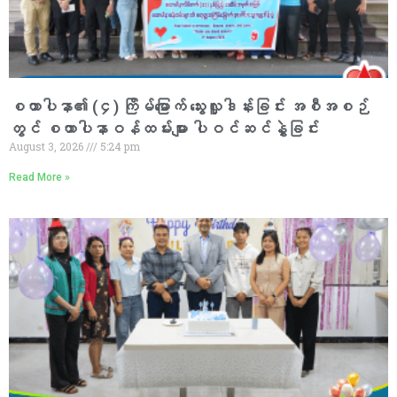
စထာပါနာ၏ (၄) ကြိမ်မြောက် သွေးလှူဒါန်းခြင်း အစီအစဉ်
တွင် စထာပါနာဝန်ထမ်းများ ပါဝင်ဆင်နွှဲခြင်း
August 3, 2026
5:24 pm
Read More »