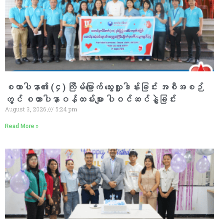
စထာပါနာ၏ (၄) ကြိမ်မြောက် သွေးလှူဒါန်းခြင်း အစီအစဉ်
တွင် စထာပါနာဝန်ထမ်းများ ပါဝင်ဆင်နွှဲခြင်း
August 3, 2026
5:24 pm
Read More »