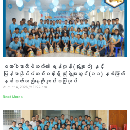
စထာပါနာလီမိတက်၏ ရန်ကုန် (ရုံးချုပ်) နှင့်
မြန်မာနိုင်ငံတစ်ဝန်းရှိ ရုံးခွဲများတွင် (၁၁) နှစ်မြောက်
နှစ်ပတ်လည်နေ့ကို ကျင်းပပြုလုပ်
August 4, 2026
11:22 am
Read More »