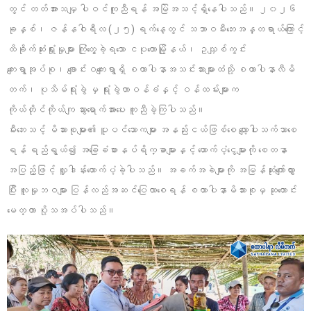
တွင် တတ်အားသမျှ ပါဝင်ကူညီရန် အမြဲအသင့်ရှိနေပါသည်။ ၂၀၂၆
ခုနှစ်၊ ဇန်နဝါရီလ (၂၅) ရက်နေ့တွင် သဘာဝမီးဘေးအန္တရာယ်ကြောင့်
ထိခိုက်ဆုံးရှုံးမှုများ ကြုံတွေ့ခဲ့ရသော ငပုတောမြို့နယ်၊ ဥသျှစ်ကွင်း
ကျေးရွာအုပ်စု၊ ချောင်းဝကျေးရွာရှိ စထာပါနာအသင်းသားများထံသို့ စထာပါနာလီမိ
တက်၊ ပုသိမ်ရုံးခွဲ မှ ရုံးခွဲတာဝန်ခံနှင့် ဝန်ထမ်းများက
ကိုယ်တိုင်ကိုယ်ကျ သွားရောက်အားပေး ကူညီခဲ့ကြပါသည်။
မီးဘေးသင့် မိသားစုများ၏ ပူပင်သောကများ အနည်းငယ်ဖြစ်စေ လျော့ပါးသက်သာစေ
ရန် ရည်ရွယ်၍ အခြေခံစားနပ်ရိက္ခာများနှင့် ထောက်ပံ့ငွေများကို စေတနာ
အပြည့်ဖြင့် လှူဒါန်းထောက်ပံ့ခဲ့ပါသည်။ အခက်အခဲများကို အမြန်ဆုံးကျော်လွှား
ပြီး လူမှုဘဝများ ပြန်လည်အဆင်ပြေလာစေရန် စထာပါနာမိသားစုမှ ဆုတောင်း
မေတ္တာ ပို့သအပ်ပါသည်။