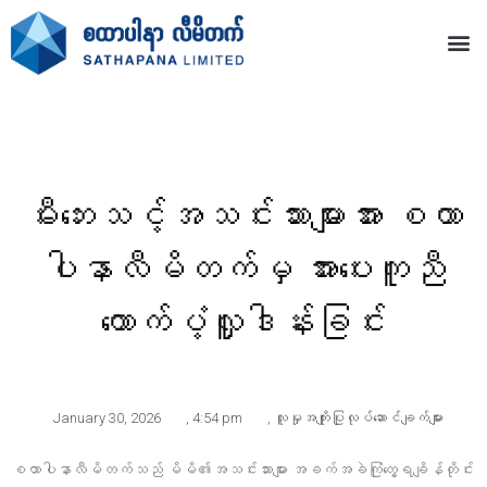
မီးဘေးသင့်အသင်းသားများအား စထာ
ပါနာလီမိတက်မှ အားပေးကူညီ
ထောက်ပံ့လှူဒါန်းခြင်း
January 30, 2026
,
4:54 pm
,
လူမှုအကျိုးပြုလုပ်ဆောင်ချက်များ
စထာပါနာလီမိတက်သည် မိမိ၏အသင်းသားများ အခက်အခဲကြုံတွေ့ရချိန်တိုင်း