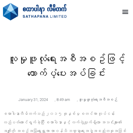
လူမှုဖူလုံရေးအစီအစဥ်ဖြင့်
ထောက်ပံ့ပေးအပ်ခြင်း
January 31, 2024
,
8:49 am
,
လူမှုဖူလုံရေးအစီအစဉ်
စထာပါနာလီမိတက်သည် ၂၀၁၅ ခုနှစ်မှ စတင်ကာ လုပ်ငန်း
လည်ပတ်ဆောင်ရွက်ခဲ့ပြီး စထာပါနာနှင့် လက်တွဲလျှက်ရှိသော အသင်းများ၏
အကျိုးကို အစဥ်အမြဲရှေးရှုကာ တာဝန်သိ ဘဏ္ဍာရေးအဖွဲ့အစည်းတခုအဖြစ်