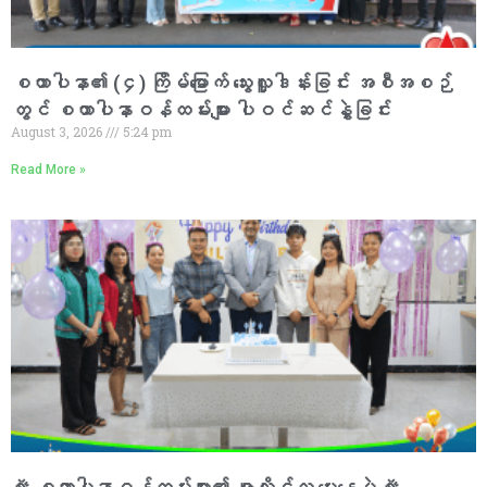
စထာပါနာ၏ (၄) ကြိမ်မြောက် သွေးလှူဒါန်းခြင်း အစီအစဉ်
တွင် စထာပါနာဝန်ထမ်းများ ပါဝင်ဆင်နွှဲခြင်း
August 3, 2026
5:24 pm
Read More »