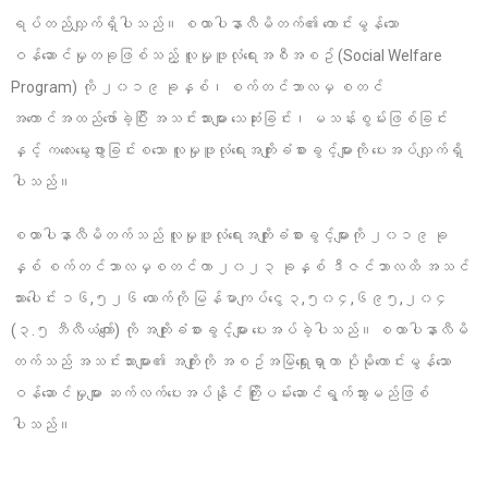
ရပ်တည်လျှက်ရှိပါသည်။ စထာပါနာလီမိတက်၏ ကောင်းမွန်သော
ဝန်ဆောင်မှုတခုဖြစ်သည့် လူမှုဖူလုံရေးအစီအစဥ် (Social Welfare
Program) ကို ၂၀၁၉ ခုနှစ်၊ စက်တင်ဘာလမှ စတင်
အကောင်အထည်ဖော်ခဲ့ပြီး အသင်းသားများ သေဆုံးခြင်း၊ မသန်းစွမ်းဖြစ်ခြင်း
နှင့် ကလေးမွေးဖွားခြင်းစသော လူမှုဖူလုံရေးအကျိုးခံစားခွင့်များကို ပေးအပ်လျှက်ရှိ
ပါသည်။
စထာပါနာလီမိတက်သည် လူမှုဖူလုံရေးအကျိုးခံစားခွင့်များကို ၂၀၁၉ ခု
နှစ် စက်တင်ဘာလမှစတင်ကာ ၂၀၂၃ ခုနှစ် ဒီဇင်ဘာလထိ အသင်
သားပေါင်း ၁၆,၅၂၆ ယောက်ကို မြန်မာကျပ်ငွေ ၃,၅၀၄,၆၉၅,၂၀၄
(၃.၅ ဘီလီယံကျော်) ကို အကျိုးခံစားခွင့်များ ပေးအပ်ခဲ့ပါသည်။ စထာပါနာလီမိ
တက်သည် အသင်းသားများ၏ အကျိုးကို အစဥ်အမြဲရှေုးရှာကာ ပိုမိုကောင်းမွန်သော
ဝန်ဆောင်မှုများ ဆက်လက်ပေးအပ်နိုင် ကြိုးပမ်းဆောင်ရွက်သွားမည်ဖြစ်
ပါသည်။