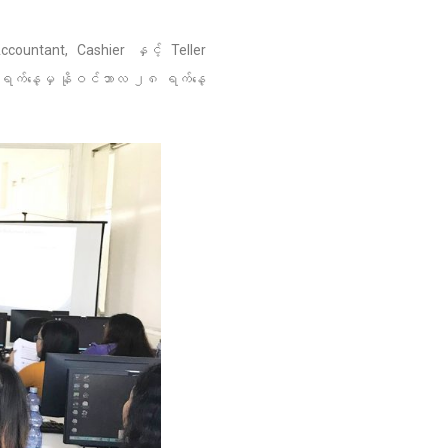
Accountant, Cashier နှင့် Teller
ရက်နေ့မှ နိုဝင်ဘာလ ၂၈ ရက်နေ့