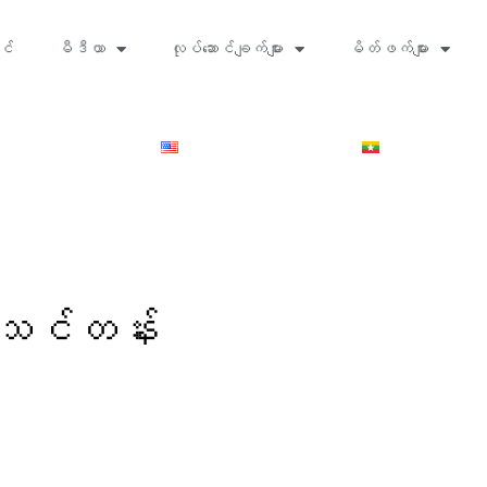
င်
မီဒီယာ
လုပ်ဆောင်ချက်များ
မိတ်ဖက်များ
ျသင်တန်း