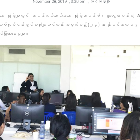
November 28, 2019
,
3:30 pm
,
သင်တန်းများ
ာ ရုံးခွဲများတွင် တာဝန်ထမ်းဆောင်နေသော ရုံးခွဲတာဝန်ခံ၊ ချေးငွေတာဝန်ခံ, 
သစ်လုပ်ငန်းခွင်အသုံးချသင်တန်း အမှတ်စဉ် (၂၄) အား နိုဝင်ဘာလ ၁၇ 
ကြားပေးနေမှုများ။