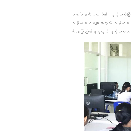
စထာပါနာလီမိတက်၏ ဖွင့်လှစ်ပြီးသေ
ဝန်ထမ်းသစ်များအတွက် ဝန်ထမ်း
ထိ နေပြည်တော်ရုံးခွဲတွင် ဖွင့်လှစ်သင်