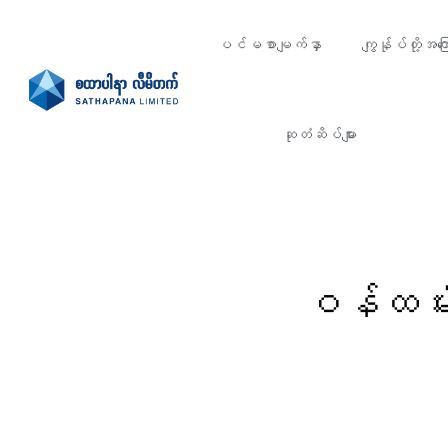
ပင်မစာမျက်နှာ
ကျွန်ုပ်တို့အကြေ
ဆုတံဆိပ်များ
ဝန်ထမ်း