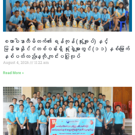
စထာပါနာလီမိတက်၏ ရန်ကုန် (ရုံးချုပ်) နှင့်
မြန်မာနိုင်ငံတစ်ဝန်းရှိ ရုံးခွဲများတွင် (၁၁) နှစ်မြောက်
နှစ်ပတ်လည်နေ့ကို ကျင်းပပြုလုပ်
August 4, 2026
11:22 am
Read More »