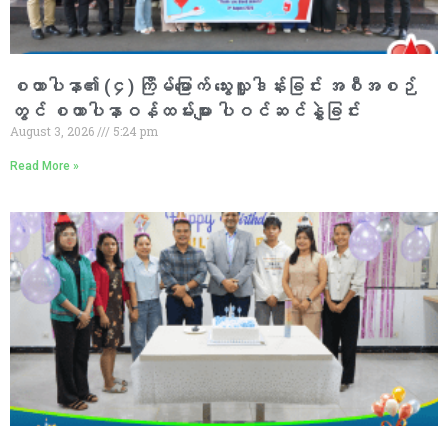
စထာပါနာ၏ (၄) ကြိမ်မြောက် သွေးလှူဒါန်းခြင်း အစီအစဉ်
တွင် စထာပါနာဝန်ထမ်းများ ပါဝင်ဆင်နွှဲခြင်း
August 3, 2026
5:24 pm
Read More »