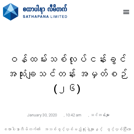
ဝန်ထမ်းသစ်လုပ်ငန်းခွင်
အသုံးချသင်တန်း အမှတ်စဉ်
(၂၆)
January 30, 2020
,
10:42 am
,
သင်တန်းများ
စထာပါနာလီမိတက်၏ အသစ်ဖွင့်လှစ်မည့်ရုံးခွဲများနှင့် ဖွင့်လှစ်ပြီးသော