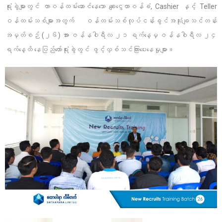
ရုံးခွဲများတွင် တာဝန်ထမ်းဆောင်နေသော ချေးငွေတာဝန်ခံ, Cashier နှင့် Teller
ဝန်ထမ်းသစ်များအတွက် ဝန်ထမ်းသစ်လုပ်ငန်းခွင်အသုံးချသင်တန်း
အမှတ်စဉ် (၂၆) အား ဇန်နဝါရီလ ၂၁ ရက်နေ့မှ ဇန်နဝါရီလ ၂၄
ရက်နေ့ထိ နေပြည်တော်ရုံးခွဲတွင် ဖွင့်လှစ်သင်ကြားပေးနေမှုများ။