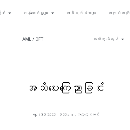
ာင်း
ဝန်ဆောင်မှုများ
အစီရင်ခံစာများ
အလုပ်အကို
AML / CFT
ဆက်သွယ်ရန်
အသိပေးကြေညာခြင်း
April 30, 2020
,
9:00 am
,
အထွေထွေသတင်း