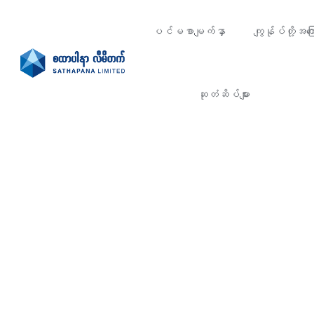
ပင်မစာမျက်နှာ
ကျွန်ုပ်တို့အကြေ
ဆုတံဆိပ်များ