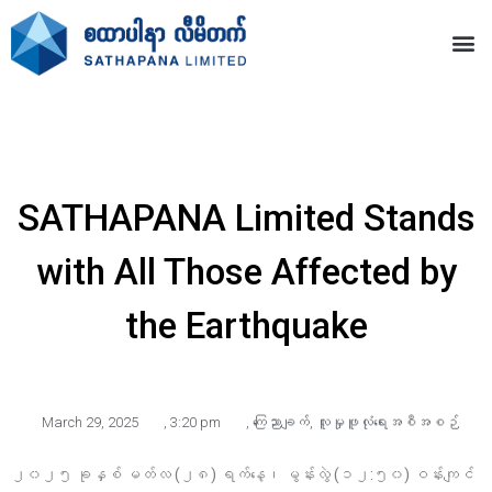
SATHAPANA Limited Stands
with All Those Affected by
the Earthquake
March 29, 2025
,
3:20 pm
,
ကြေညာချက်
,
လူမှုဖူလုံရေးအစီအစဉ်
၂၀၂၅ ခုနှစ် မတ်လ (၂၈) ရက်နေ့၊ မွန်းလွဲ (၁၂:၅၀) ဝန်းကျင်