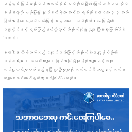
ခန့်တွင် မြန်မာနိုင်ငံ အလယ်ပိုင်း စစ်ကိုင်းမြို့၏ မြောက်ဘက် ၁၀ မိုင်
ခန့်အကွာကို ဗဟိုပြု၍ လှုပ်ခတ်ခဲ့သော အင်အား ရစ်ချ်စတာစကေး ၇.၇ အထိ
ပြင်းအားရှိသော ငလျင်ဒဏ်ကြောင့် မန္တလေး၊ စစ်ကိုင်း၊ နေပြည်တော်၊
ပဲခူးတိုင်းနှင့် ရှမ်းပြည်နယ်တို့တွင် ထိခိုက်ဆုံးရှုံးမှုများ ကြီးမားစွာဖြစ်ပေါ်ခဲ့
ပါသည်။
စထာပါနာ လီမိတက်သည် ငလျင်ဒဏ်ကြောင့် ထိခိုက်ခဲ့သော ကျွန်ုပ်တို့၏
ဝန်ထမ်းများ ၊ အသင်းသားများ၊ မြန်မာပြည်သူပြည်သားများနှင့်အတူ
ထပ်တူထပ်မျှဝမ်းနည်းရပြီး ကူညီမှုများကို လက်လှမ်းမီသရွေ့နှင့် တတ်အား
သမျှပေးအပ်ဆောင်ရွက်သွားမည်ဖြစ်ပါသည်။