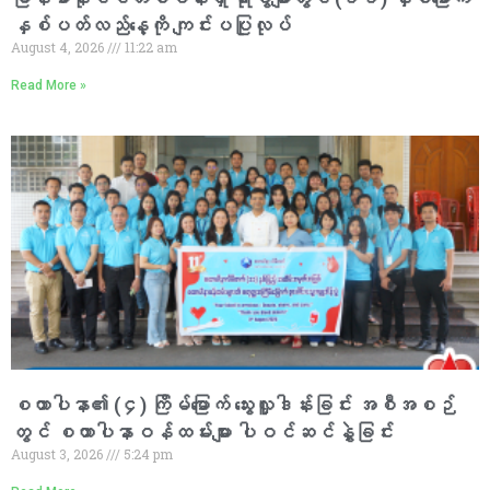
နှစ်ပတ်လည်နေ့ကို ကျင်းပပြုလုပ်
August 4, 2026
11:22 am
Read More »
စထာပါနာ၏ (၄) ကြိမ်မြောက် သွေးလှူဒါန်းခြင်း အစီအစဉ်
တွင် စထာပါနာဝန်ထမ်းများ ပါဝင်ဆင်နွှဲခြင်း
August 3, 2026
5:24 pm