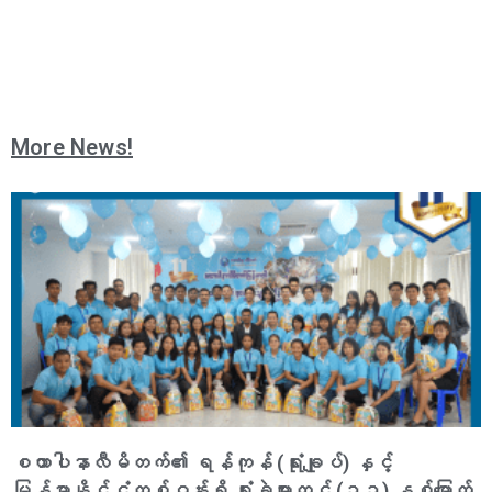
More News!
စထာပါနာလီမိတက်၏ ရန်ကုန် (ရုံးချုပ်) နှင့်
မြန်မာနိုင်ငံတစ်ဝန်းရှိ ရုံးခွဲများတွင် (၁၁) နှစ်မြောက်