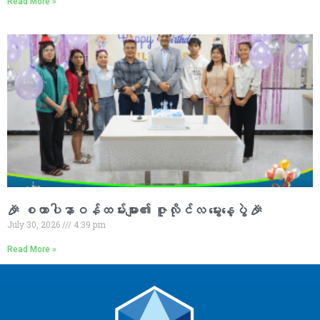
Read More »
🎉 စထာပါနာဝန်ထမ်းများ၏ ဇူလိုင်လ မွေးနေ့ပွဲ 🎉
July 30, 2026
4:39 pm
Read More »