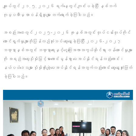
ချုပ်တွင် ၂၁. ၅. ၂၀၂၆ ရက်နေ့တွင် ကျင်းပခဲ့ပြီး နှစ်ဘက်
ကုမ္ပဏီမှ တာဝန်ရှိသူများ တက်ရောက်ခဲ့ကြပါသည်။
အစည်းအဝေးတွင် ၂၀၂၅-၂၀၂၆ ခုနှစ်အတွင်း လုပ်ငန်းလုပ်ကိုင်
ဆောင်ရွက်မှုများကိုပြန်လည်သုံးသပ် ဆွေးနွေးခဲ့ကြပြီး ၂၀၂၆-၂၀၂၇
ဘဏ္ဍာနှစ်အတွင်း ဘဏ္ဍာရေးနှင့်ငွေကြေးအကာအကွယ်ဆိုင်ရာ ဝန်ဆောင်မှုများ
ကို အရည်အသွေးပိုမိုမြင့်မားကောင်းမွန်စွာ ပေးအပ်နိုင်ရန်လည်းကောင်း၊
နယ်ပယ်ဒေသများ ပိုမိုတိုးချဲ့ပေးအပ်နိုင်ရန်အတွက်လည်းကောင်း ဆွေးနွေးဆုံးဖြတ်
ခဲ့ကြပါသည်။