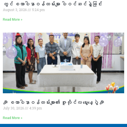
တွင် စထာပါနာဝန်ထမ်းများ ပါဝင်ဆင်နွှဲခြင်း
August 3, 2026
5:24 pm
Read More »
🎉 စထာပါနာဝန်ထမ်းများ၏ ဇူလိုင်လ မွေးနေ့ပွဲ 🎉
July 30, 2026
4:39 pm
Read More »