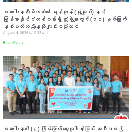
စထာပါနာလီမိတက်၏ ရန်ကုန် (ရုံးချုပ်) နှင့်
မြန်မာနိုင်ငံတစ်ဝန်းရှိ ရုံးခွဲများတွင် (၁၁) နှစ်မြောက်
နှစ်ပတ်လည်နေ့ကို ကျင်းပပြုလုပ်
August 4, 2026
11:22 am
Read More »
စထာပါနာ၏ (၄) ကြိမ်မြောက် သွေးလှူဒါန်းခြင်း အစီအစဉ်