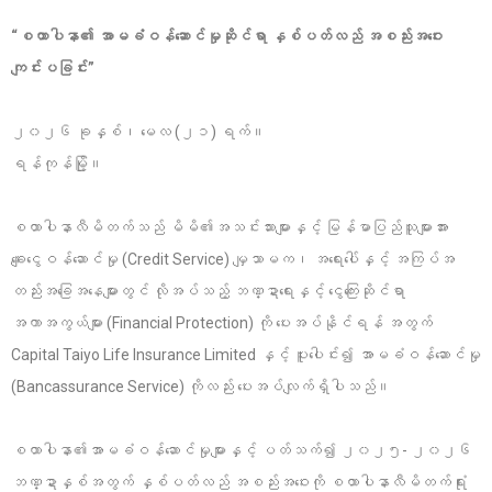
“စထာပါနာ၏ အာမခံဝန်ဆောင်မှုဆိုင်ရာ နှစ်ပတ်လည် အစည်းအဝေး
ကျင်းပခြင်း”
၂၀၂၆ ခုနှစ်၊ မေလ (၂၁) ရက်။
ရန်ကုန်မြို့။
စထာပါနာလီမိတက်သည် မိမိ၏အသင်းသားများနှင့် မြန်မာပြည်သူများအား
ချေးငွေဝန်ဆောင်မှု (Credit Service) မျှသာမက၊ အရေးပေါ်နှင့် အကြပ်အ
တည်းအခြေအနေများတွင် လိုအပ်သည့် ဘဏ္ဍာရေးနှင့် ငွေကြေးဆိုင်ရာ
အကာအကွယ်များ (Financial Protection) ကို ပေးအပ်နိုင်ရန် အတွက်
Capital Taiyo Life Insurance Limited နှင့် ပူးပေါင်း၍ အာမခံဝန်ဆောင်မှု
(Bancassurance Service) ကိုလည်း ပေးအပ်လျက်ရှိပါသည်။
စထာပါနာ၏အာမခံဝန်ဆောင်မှုများနှင့် ပတ်သက်၍ ၂၀၂၅- ၂၀၂၆
ဘဏ္ဍာနှစ်အတွက် နှစ်ပတ်လည် အစည်းအဝေးကို စထာပါနာလီမိတက်ရုံး