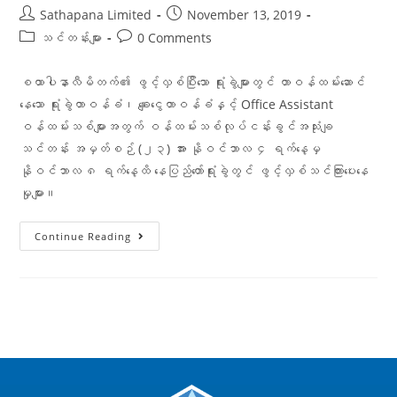
Sathapana Limited
November 13, 2019
သင်တန်းများ
0 Comments
စထာပါနာလီမိတက်၏ ဖွင့်လှစ်ပြီးသော ရုံးခွဲများတွင် တာဝန်ထမ်းဆောင်
နေသော ရုံးခွဲတာဝန်ခံ၊ ချေးငွေတာဝန်ခံနှင့် Office Assistant
ဝန်ထမ်းသစ်များအတွက် ဝန်ထမ်းသစ်လုပ်ငန်းခွင်အသုံးချ
သင်တန်း အမှတ်စဉ် (၂၃) အား နိုဝင်ဘာလ ၄ ရက်နေ့မှ
နိုဝင်ဘာလ ၈ ရက်နေ့ထိ နေပြည်တော်ရုံးခွဲတွင် ဖွင့်လှစ်သင်ကြားပေးနေ
မှုများ။
Continue Reading