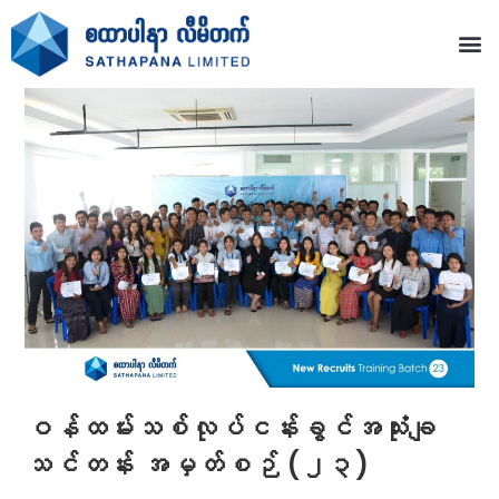
ဝန်ထမ်းသစ်လုပ်ငန်းခွင်အသုံးချ
သင်တန်း အမှတ်စဉ် (၂၃)