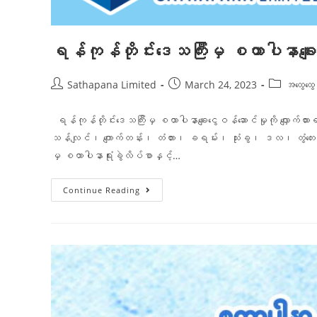
ရန်ကုန်တိုင်းဒေသကြီးမှ စထာပါနာချေးငွ
Sathapana Limited
March 24, 2023
အထွေထွ
ရန်ကုန်တိုင်းဒေသကြီးမှ စထာပါနာချေးငွေဝန်ဆောင်မှုကို လျှောက်
သန်လျင်၊ ကျောက်တန်း၊ တံတား၊ ခရမ်း၊ သုံးခွ၊ ဒလ၊ တွံတေး၊ ကော့မ
မှ စထာပါနာရုံးခွဲလိပ်စာနှင့်…
Continue Reading