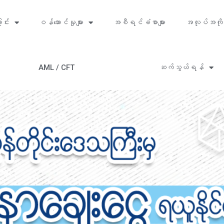
ာင်း
ဝန်ဆောင်မှုများ
အစီရင်ခံစာများ
အလုပ်အကို
AML / CFT
ဆက်သွယ်ရန်