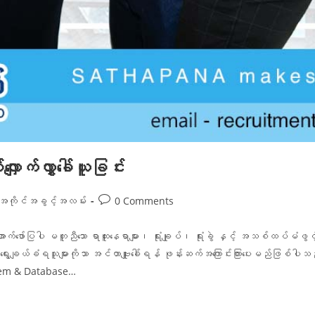
က်လွှာခေါ်ယူခြင်း
အကိုင်အခွင့်အလမ်း
0 Comments
ပြပါ မတူညီသော ရာထူးနေရာများ၊ ရုံးချုပ်၊ ရုံးခွဲ နှင့် အသစ်ထပ်မံဖွင့်လ
်ခံရသူများကိုသာ အင်တာဗျူးခေါ်ရန် ဖုန်းဆက်အကြောင်းကြားပေးမည်ဖြစ်ပါသည်
stem & Database…