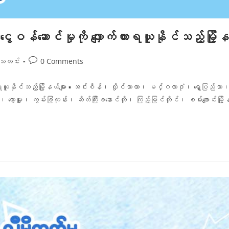
ေဝန်ဆောင်မှုကို လျှောက်ထားရယူနိုင်သည့်မြို့နယ
ေသတင်း
0 Comments
ထားရယူနိုင်သည့်မြို့နယ်များ ▪ အင်းစိန်၊ လှိုင်သာယာ၊ မင်္ဂလာဒုံ၊ ရွှေပြည
ှူး၊ ကွမ်းခြံကုန်း၊ ဆိတ်ကြီးခနောင်တို၊ ကြည့်မြင်တိုင်၊ စမ်းချောင်းမြို့နယ