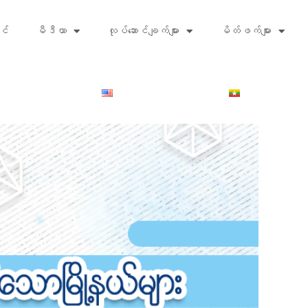
င်
မီဒီယာ
လုပ်ဆောင်ချက်များ
မိတ်ဖက်များ