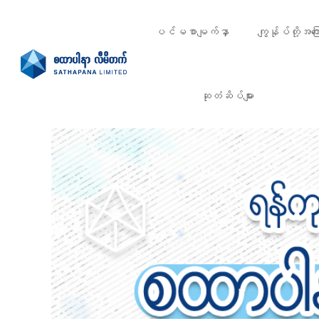
ပင်မစာမျက်နှာ
ကျွန်ုပ်တို့အကြေ
ဆုတံဆိပ်များ