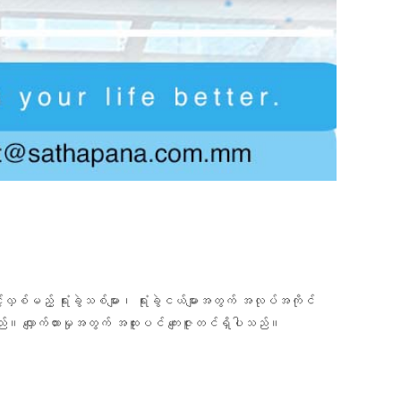
ှစ်မည့် ရုံးခွဲသစ်များ၊ ရုံးခွဲငယ်များအတွက် အလုပ်အကိုင်
။ လျှောက်ထားမှုအတွက် အထူးပင် ကျေးဇူးတင်ရှိပါသည်။