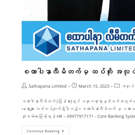
စထာပါနာလီမိတက်မှ ထပ်တိုး အလုပ်လျှော
Sathapana Limited
March 15, 2023
အလုပ်
စထာပါနာလီမိတက် (မြန်မာ)တွင် ယခုဘဏ္ဍာနှစ်သစ်အတွက် အောက်ဖော်
နေရာများ လစ်လပ်လျက်ရှိပါသည်။စထာပါနာလီမိတက် မှ ပဏာမရွေးချယ
စုံစမ်းမေးမြန်းရန် HR – 09977917171 - Core Banking Sy
Continue Reading