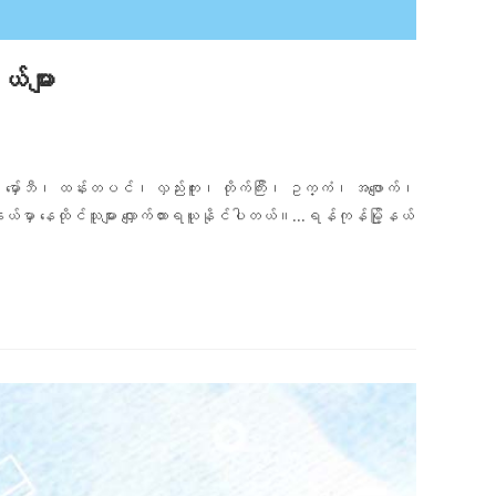
်များ
်သာ၊ မှော်ဘီ၊ ထန်းတပင်၊ လှည်းကူး၊ တိုက်ကြီး၊ ဥက္ကံ၊ အဖျောက်၊
်မှာ နေထိုင်သူများ လျှောက်ထားရယူနိုင်ပါတယ်။...ရန်ကုန်မြို့နယ်