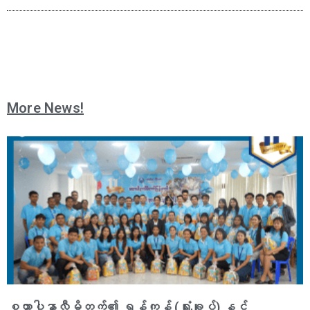
More News!
စထာပါနာလီမိတက်၏ ရန်ကုန် (ရုံးချုပ်) နှင့်