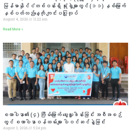
မြန်မာနိုင်ငံတစ်ဝန်းရှိ ရုံးခွဲများတွင် (၁၁) နှစ်မြောက်
နှစ်ပတ်လည်နေ့ကို ကျင်းပပြုလုပ်
August 4, 2026
11:22 am
Read More »
စထာပါနာ၏ (၄) ကြိမ်မြောက် သွေးလှူဒါန်းခြင်း အစီအစဉ်
တွင် စထာပါနာဝန်ထမ်းများ ပါဝင်ဆင်နွှဲခြင်း
August 3, 2026
5:24 pm