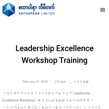
Leadership Excellence
Workshop Training
February 27, 2024
,
2:37 pm
,
သင်တန်းများ
စထာပါနာလီမိတက်မှ ဝန်ထမ်းတိုးတက်မှုအတွက်” Leadership
Excellence Workshop “အား မန်နေဂျာရာထူးများအတွက် ဖေဖော်၀ါရီလ
၁၆ရက်နေ့တွင် အောင်မြင်စွာ ကျင်းပပြုလုပ်ခဲ့ပါသည်။ ။ သင်တန်း