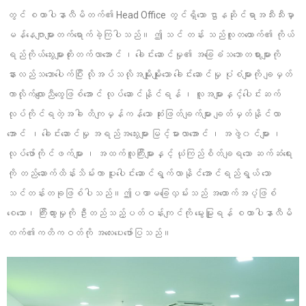
တွင် စထာပါနာလီမိတက်၏ Head Office တွင်ရှိသော ဌာနဆိုင်ရာအသီးသီးမှာ
မန်နေဂျာများတက်ရောက်ခဲ့ကြပါသည်။ ဤ သင် တန်း သည်လူတယောက်၏ ကိုယ်
ရည်ကိုယ်သွေးများတိုးတက်လာအောင် ၊ ခေါင်းဆောင်မှု၏ အခြေခံသဘောတရားများကို
နားလည်သဘောပေါက်ပြီး လိုအပ်သလိုအမျိုးမျိုးသော ခေါင်းဆောင်မှု ပုံစံများကို ချမှတ်
ကာလိုက်လျောညီထွေဖြစ်အောင် လုပ်ဆောင်နိုင်ရန် ၊ လူအများနှင့်ပေါင်းဆက်
လုပ်ကိုင်ရတဲ့အခါ တိကျမှန်ကန်သော ဆုံးဖြတ်ချက်များ ချတ်မှတ်နိုင်လာ
အောင် ၊ ခေါင်းဆောင်မှု အရည်အသွေးများ မြင့်မားလာအောင် ၊ အဖွဲ၀င်များ ၊
လုပ်ဖော်ကိုင်ဖက်များ ၊ အထက်လူကြီးများနှင့် ယုံကြည်စိတ်ချရသော ဆက်ဆံရေး
ကို တည်ဆောက်ထိန်းသိမ်းကာ ပူးပေါင်းဆောင်ရွက်လာနိုင်အောင်ရည်ရွယ် သော
သင်တန်းတခုဖြစ်ပါသည်။ဤပဏာမခြေလှမ်းသည် အထောက်အပံ့ဖြစ်
စေသော၊ ကြီးထွားမှုကို ဦးတည်သည့်ပတ်ဝန်းကျင်ကို မွေးမြူရန် စထာပါနာလီမိ
တက်၏ကတိကဝတ်ကို အလေးပေးဖော်ပြသည်။