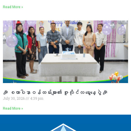
Read More »
🎉 စထာပါနာဝန်ထမ်းများ၏ ဇူလိုင်လ မွေးနေ့ပွဲ 🎉
July 30, 2026
4:39 pm
Read More »