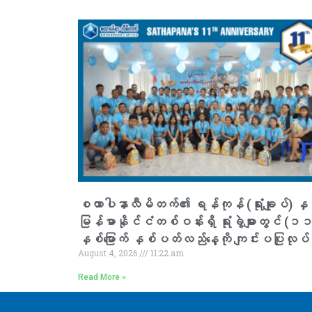
စထာပါနာလီမိတက်၏ ရန်ကုန် (ရုံးချုပ်) နှင
မြန်မာနိုင်ငံတစ်ဝန်းရှိ ရုံးခွဲများတွင် (၁
နှစ်မြောက် နှစ်ပတ်လည်နေ့ကို ကျင်းပပြုလုပ်
August 4, 2026
11:22 am
Read More »