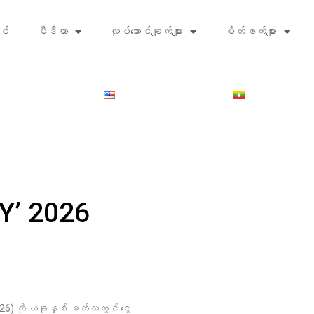
င်
မီဒီယာ
လုပ်ဆောင်ချက်များ
မိတ်ဖက်များ
Y’ 2026
26) ကို ယခုနှစ် မတ်လတွင် ငွေ