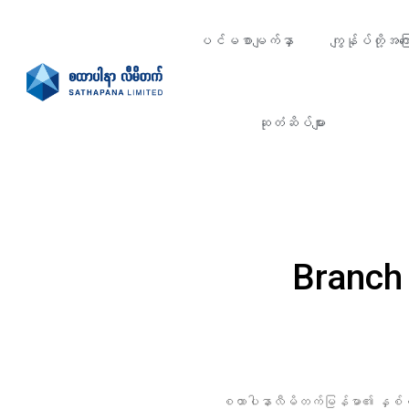
ပင်မစာမျက်နှာ
ကျွန်ုပ်တို့အကြေ
ဆုတံဆိပ်များ
Branch
စထာပါနာလီမိတက်မြန်မာ၏ နှစ်စဉ်က