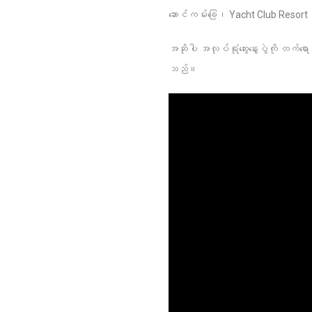
ဆောင်ကမ်းခြေ၊ Yacht Club Resort 
အဆိုပါ အလုပ်ရုံဆွေးနွေးပွဲကို တက်ရ
သည်။