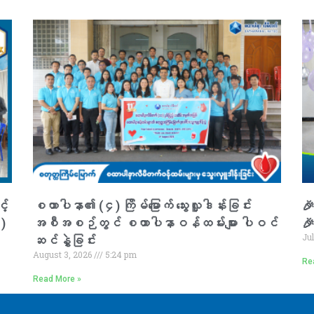
့်
စထာပါနာ၏ (၄) ကြိမ်မြောက် သွေးလှူဒါန်းခြင်း
🎉
၁)
အစီအစဉ်တွင် စထာပါနာဝန်ထမ်းများ ပါဝင်

Ju
ဆင်နွှဲခြင်း
August 3, 2026
5:24 pm
Re
Read More »