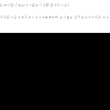
၌ အောင်မြင်စွာ ကျင်းပပြုလုပ်ခဲ့ပြီး ဖြစ်ပါသည်။
ောက်ခဲ့ကြသည့် စထာပါနာဝန်ထမ်းများအားလုံး၏ လှုပ်ရှားမှု ဗွီဒီယိုမှတ်တမ်းကို 