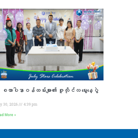
 စထာပါနာဝန်ထမ်းများ၏ ဇူလိုင်လ မွေးနေ့ပွဲ

ly 30, 2026
4:39 pm
ad More »