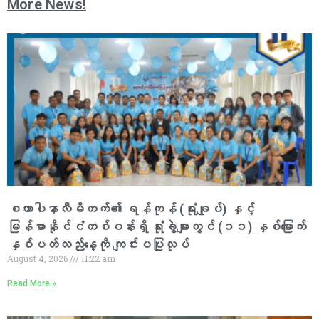
More News!
စထာပါနာလီမိတက်၏ ရန်ကုန် (ရုံးချုပ်) နှင့်
မြန်မာနိုင်ငံတစ်ဝန်းရှိ ရုံးခွဲများတွင် (၁၁) နှစ်မြောက်
နှစ်ပတ်လည်နေ့ကို ကျင်းပပြုလုပ်
August 4, 2026
11:22 am
Read More »