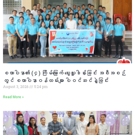
စထာပါနာ၏ (၄) ကြိမ်မြောက် သွေးလှူဒါန်းခြင်း အစီအစဉ်
တွင် စထာပါနာဝန်ထမ်းများ ပါဝင်ဆင်နွှဲခြင်း
August 3, 2026
5:24 pm
Read More »