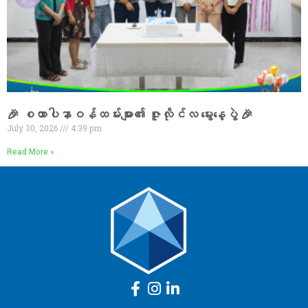
🎉 စထာပါနာဝန်ထမ်းများ၏ ဇူလိုင်လ မွေးနေ့ပွဲ 🎉
July 30, 2026
4:39 pm
Read More »