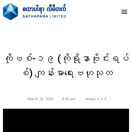
ကိုဗစ်-၁၉ (ကိုရိုနာဗိုင်းရပ်
စ်) ကျန်းမာရေးဗဟုသုတ
March 26, 2020
,
9:00 am
,
အထွေထွေသတင်း