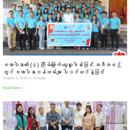
စထာပါနာ၏ (၄) ကြိမ်မြောက် သွေးလှူဒါန်းခြင်း အစီအစဉ်
တွင် စထာပါနာဝန်ထမ်းများ ပါဝင်ဆင်နွှဲခြင်း
August 3, 2026
5:24 pm
Read More »