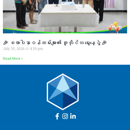
🎉 စထာပါနာဝန်ထမ်းများ၏ ဇူလိုင်လ မွေးနေ့ပွဲ 🎉
July 30, 2026
4:39 pm
Read More »