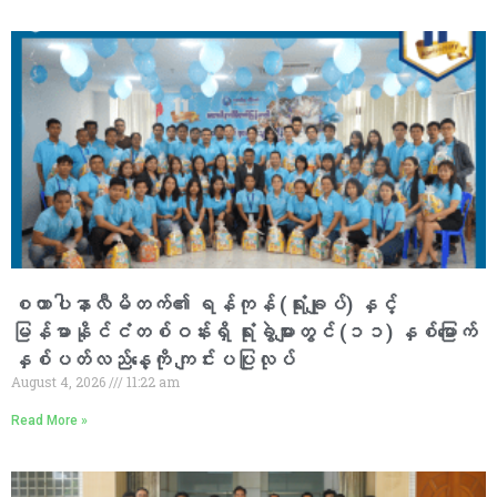
စထာပါနာလီမိတက်၏ ရန်ကုန် (ရုံးချုပ်) နှင့်
မြန်မာနိုင်ငံတစ်ဝန်းရှိ ရုံးခွဲများတွင် (၁၁) နှစ်မြောက်
နှစ်ပတ်လည်နေ့ကို ကျင်းပပြုလုပ်
August 4, 2026
11:22 am
Read More »