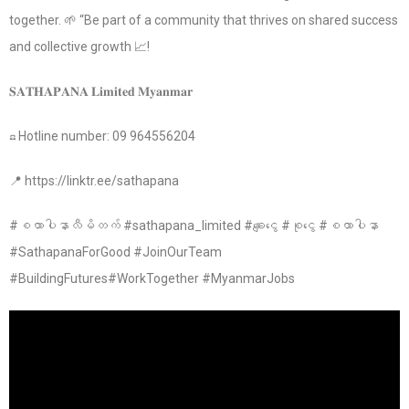
together. 🌱 “Be part of a community that thrives on shared success
and collective growth 📈!
𝐒𝐀𝐓𝐇𝐀𝐏𝐀𝐍𝐀 𝐋𝐢𝐦𝐢𝐭𝐞𝐝 𝐌𝐲𝐚𝐧𝐦𝐚𝐫
☎ Hotline number: 09 964556204
📍 https://linktr.ee/sathapana
#စထာပါနာလီမိတက် #sathapana_limited #ချေးငွေ #စုငွေ #စထာပါနာ
#SathapanaForGood #JoinOurTeam
#BuildingFutures#WorkTogether #MyanmarJobs