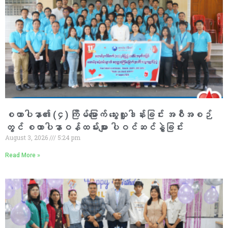
စထာပါနာ၏ (၄) ကြိမ်မြောက် သွေးလှူဒါန်းခြင်း အစီအစဉ်
တွင် စထာပါနာဝန်ထမ်းများ ပါဝင်ဆင်နွှဲခြင်း
August 3, 2026
5:24 pm
Read More »