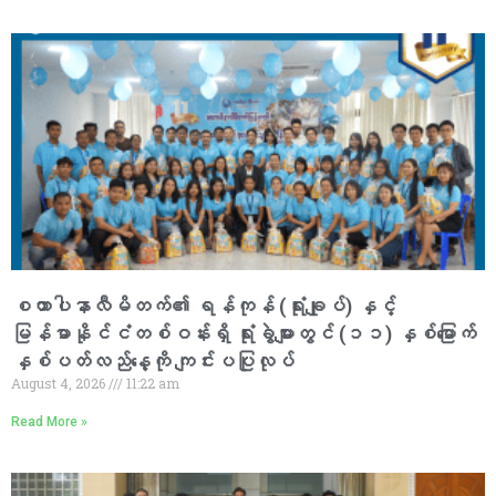
စထာပါနာလီမိတက်၏ ရန်ကုန် (ရုံးချုပ်) နှင့်
မြန်မာနိုင်ငံတစ်ဝန်းရှိ ရုံးခွဲများတွင် (၁၁) နှစ်မြောက်
နှစ်ပတ်လည်နေ့ကို ကျင်းပပြုလုပ်
August 4, 2026
11:22 am
Read More »