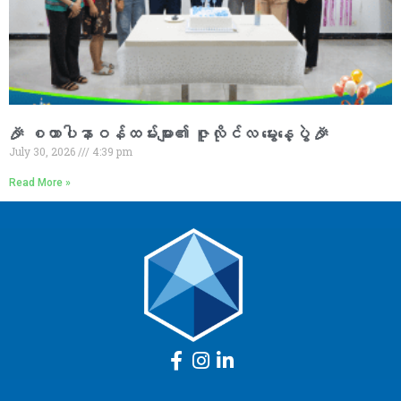
🎉 စထာပါနာဝန်ထမ်းများ၏ ဇူလိုင်လ မွေးနေ့ပွဲ 🎉
July 30, 2026
4:39 pm
Read More »