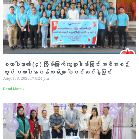
စထာပါနာ၏ (၄) ကြိမ်မြောက် သွေးလှူဒါန်းခြင်း အစီအစဉ်
တွင် စထာပါနာဝန်ထမ်းများ ပါဝင်ဆင်နွှဲခြင်း
August 3, 2026
5:24 pm
Read More »