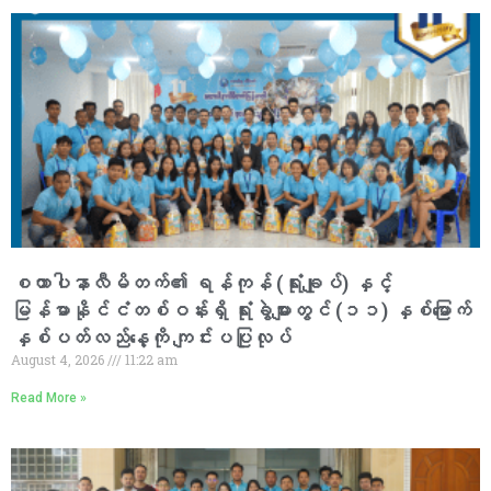
စထာပါနာလီမိတက်၏ ရန်ကုန် (ရုံးချုပ်) နှင့်
မြန်မာနိုင်ငံတစ်ဝန်းရှိ ရုံးခွဲများတွင် (၁၁) နှစ်မြောက်
နှစ်ပတ်လည်နေ့ကို ကျင်းပပြုလုပ်
August 4, 2026
11:22 am
Read More »