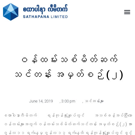
ဝန်ထမ်းသစ်မိတ်ဆက်
သင်တန်း အမှတ်စဉ် (၂)
June 14, 2019
,
3:00 pm
,
သင်တန်းများ
စထာပါနာလီမိတက် ရန်ကုန်ရုံးချုပ်တွင် အသစ်ခန့်အပ်ပြီးသော
ဝန်ထမ်းများအတွက် ဝန်ထမ်းသစ်မိတ်ဆက်သင်တန်း အမှတ်စဉ် (၂) အား
ဇွန်လ ၁၁ ရက်နေ့မှ ဇွန်လ ၁၃ ရက်နေ့ထိ ရန်ကုန်ရုံးချုပ်တွင် ဖွင့်