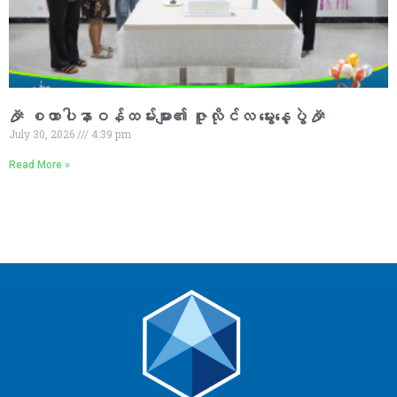
🎉 စထာပါနာဝန်ထမ်းများ၏ ဇူလိုင်လ မွေးနေ့ပွဲ 🎉
July 30, 2026
4:39 pm
Read More »