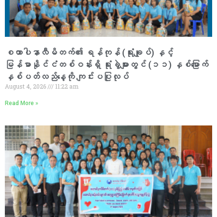
စထာပါနာလီမိတက်၏ ရန်ကုန် (ရုံးချုပ်) နှင့်
မြန်မာနိုင်ငံတစ်ဝန်းရှိ ရုံးခွဲများတွင် (၁၁) နှစ်မြောက်
နှစ်ပတ်လည်နေ့ကို ကျင်းပပြုလုပ်
August 4, 2026
11:22 am
Read More »