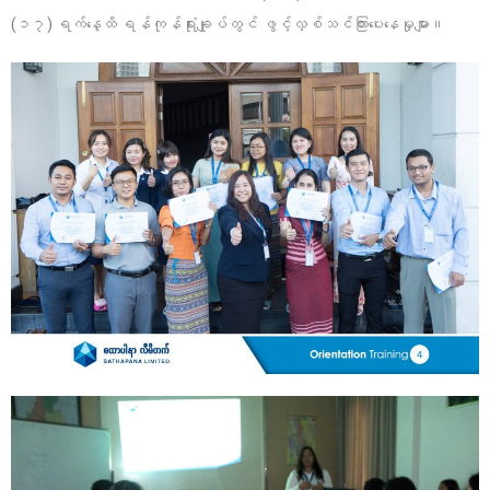
(၁၇) ရက်နေ့ထိ ရန်ကုန်ရုံးချုပ်တွင် ဖွင့်လှစ်သင်ကြားပေးနေမှုများ။