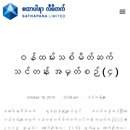
ဝန်ထမ်းသစ်မိတ်ဆက်
သင်တန်း အမှတ်စဉ် (၄)
October 18, 2019
,
10:58 am
,
သင်တန်းများ
စထာပါနာလီမိတက် ရန်ကုန်ရုံးချုပ်တွင် အသစ်ခန့်အပ်ပြီးသော
ဝန်ထမ်းများအတွက် ဝန်ထမ်းသစ်မိတ်ဆက်သင်တန်း အမှတ်စဉ် (၄) အား
၂၀၁၉ ခုနှစ်၊ အောက်တိုဘာလ၊ (၁၆) ရက်နေ့မှ အောက်တိုဘာလ၊