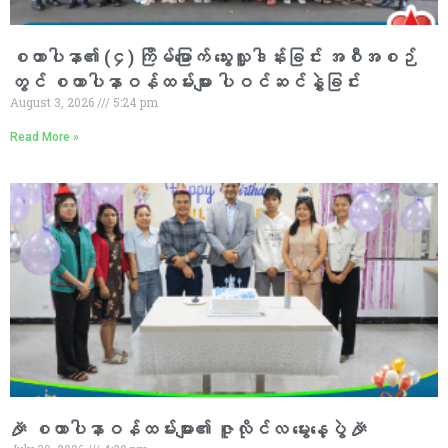
စထာပါနာ၏ (၄) ကြိမ်မြောက် သွေးလှူဒါန်းခြင်း အစီအစဉ်
တွင် စထာပါနာဝန်ထမ်းများ ပါဝင်ဆင်နွှဲခြင်း
August 3, 2026
5:24 pm
Read More »
🎉 စထာပါနာဝန်ထမ်းများ၏ ဇူလိုင်လ မွေးနေ့ပွဲ 🎉