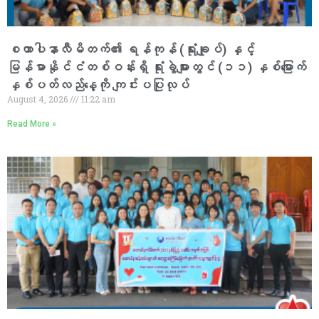
စထာပါနာလီမိတက်၏ ရန်ကုန် (ရုံးချုပ်) နှင့်
မြန်မာနိုင်ငံတစ်ဝန်းရှိ ရုံးခွဲများတွင် (၁၁) နှစ်မြောက်
နှစ်ပတ်လည်နေ့ကို ကျင်းပပြုလုပ်
August 4, 2026
11:22 am
Read More »