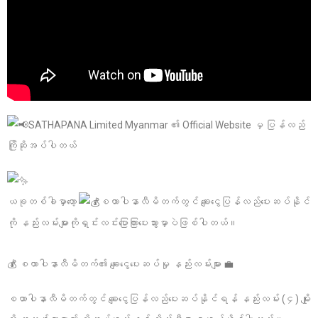
SATHAPANA Limited Myanmar ၏ Official Website မှ ပြန်လည်
ကြိုဆိုအပ်ပါတယ်
ယခုတစ်ခါမှာတော့
စထာပါနာလီမိတက်တွင် ချေးငွေပြန်လည်ပေးဆပ်နိုင်
ကို နည်းလမ်းများကိုရှင်းလင်းပြောကြားပေးသွားမှာပဲဖြစ်ပါတယ်။
💰 စထာပါနာလီမိတက်၏ ချေးငွေပေးဆပ်မှု နည်းလမ်းများ 💼
စထာပါနာလီမိတက်တွင် ချေးငွေပြန်လည်ပေးဆပ်နိုင်ရန် နည်းလမ်း (၄) မျိုး