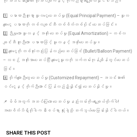
ကို အသင်းသားများ၏ လိုအပ်ချက်နှင့် ကိုက်ညီစွာ ရွေးချယ်နိုင်ပါသည်။
1️⃣ ပမာဏညီတူစွာ မူလငွေပေးဆပ်မှု (Equal Principal Payment) – မူလ
ချေးငွေ ပမာဏကို တစ်လချင်းဆီ တစ်စိတ်တစ်ပိုင်း ပေးဆပ်ခြင်း။
2️⃣ ညီမျှသော မူလနှင့် အတိုး ပေးဆပ်မှု (Equal Amortization) – တစ်လ
ချင်းဆီ တူညီသော ပမာဏဖြင့် မူလနှင့် အတိုးပေးဆပ်မှု။
3️⃣ ချေးငွေကို တစ်လုံးတည်းပြန်လည်ပေးဆပ်ခြင်း (Bullet/Balloon Payment)
– လစဉ် အတိုးသာပေးဆပ်ပြီး ချေးငွေမူလကို သက်တမ်းကုန်ချိန်တွင်ပေးဆပ်
ခြင်း။
4️⃣ လိုက်လျောညီထွေ ပေးဆပ်မှု (Customized Repayment) – အသင်းသား၏
ဝင်ငွေနှင့် ကိုက်ညီအောင် ပြန်လည်ညှိနှိုင်း၍ ပေးဆပ်နိုင်မှု။
📌 မိမိအတွက် အဆင်ပြေသော ပေးဆပ်မှုနည်းလမ်းကို ရွေးချယ်လိုက်ပါ!
အသေးစိတ်သိရှိလိုပါက နီးစပ်ရာ ရုံးခွဲသို့ ဆက်သွယ်မေးမြန်းနိုင်ပါတယ်။
SHARE THIS POST