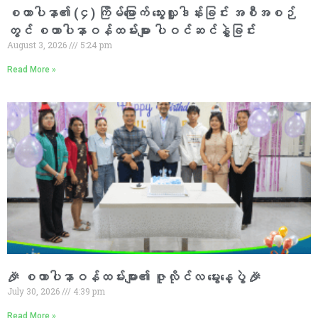
စထာပါနာ၏ (၄) ကြိမ်မြောက် သွေးလှူဒါန်းခြင်း အစီအစဉ်
တွင် စထာပါနာဝန်ထမ်းများ ပါဝင်ဆင်နွှဲခြင်း
August 3, 2026
5:24 pm
Read More »
🎉 စထာပါနာဝန်ထမ်းများ၏ ဇူလိုင်လ မွေးနေ့ပွဲ 🎉
July 30, 2026
4:39 pm
Read More »