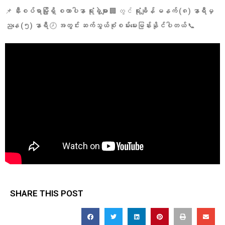
📌
နီးစပ်ရာမြို့ရှိ စထာပါနာ ရုံးခွဲများ
🏢 တွင်
ရုံးချိန် မနက် (၈) နာရီမှ
ညနေ (၅) နာရီ
🕗
အတွင်း ဆက်သွယ်စုံစမ်းမေးမြန်းနိုင်ပါတယ်
📞
SHARE THIS POST