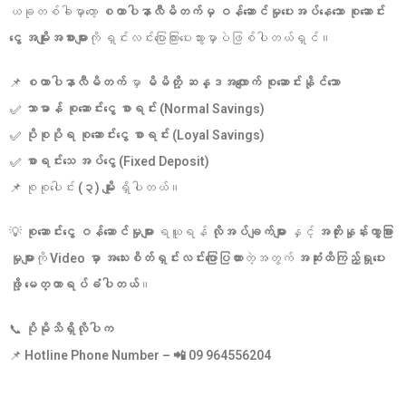
ယခုတစ်ခါမှာတော့
စထာပါနာလီမိတက်မှ ဝန်ဆောင်မှုပေးအပ်နေသော စုဆောင်း
ငွေ အမျိုးအစားများ
ကို ရှင်းလင်းပြောကြားပေးသွားမှာပဲဖြစ်ပါတယ်ရှင်။
📌
စထာပါနာလီမိတက်
မှာ
မိမိတို့ ဆန္ဒအလျောက် စုဆောင်းနိုင်သော
✅
သာမာန် စုဆောင်းငွေ စာရင်း (Normal Savings)
✅
ပိုစုပိုရ စုဆောင်းငွေ စာရင်း (Loyal Savings)
✅
စာရင်းသေ အပ်ငွေ (Fixed Deposit)
📌 စုစုပေါင်း
(၃) မျိုး
ရှိပါတယ်။
💡
စုဆောင်းငွေ ဝန်ဆောင်မှုများ
ရယူရန်
လိုအပ်ချက်များ
နှင့်
အတိုးနှုန်းကွာခြား
မှုများ
ကို
Video မှာ အသေးစိတ်ရှင်းလင်းပြောပြထား
တဲ့အတွက်
အဆုံးထိကြည့်ရှုပေး
ဖို့
မေတ္တာရပ်ခံပါတယ်
။
📞
ပိုမိုသိရှိလိုပါက
📌
Hotline Phone Number – 📲 09 964556204