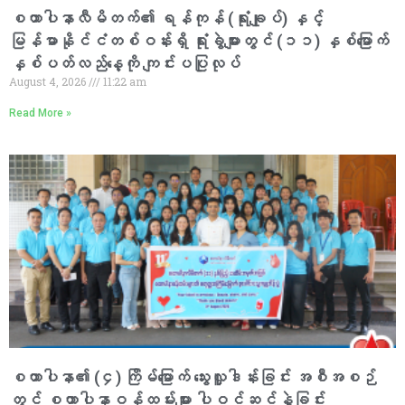
စထာပါနာလီမိတက်၏ ရန်ကုန် (ရုံးချုပ်) နှင့်
မြန်မာနိုင်ငံတစ်ဝန်းရှိ ရုံးခွဲများတွင် (၁၁) နှစ်မြောက်
နှစ်ပတ်လည်နေ့ကို ကျင်းပပြုလုပ်
August 4, 2026
11:22 am
Read More »
စထာပါနာ၏ (၄) ကြိမ်မြောက် သွေးလှူဒါန်းခြင်း အစီအစဉ်
တွင် စထာပါနာဝန်ထမ်းများ ပါဝင်ဆင်နွှဲခြင်း