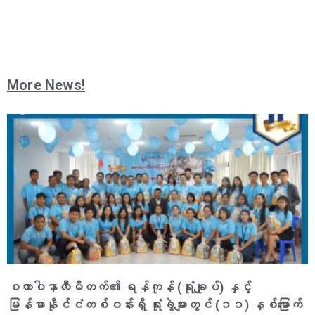
More News!
စထာပါနာလီမိတက်၏ ရန်ကုန် (ရုံးချုပ်) နှင့်
မြန်မာနိုင်ငံတစ်ဝန်းရှိ ရုံးခွဲများတွင် (၁၁) နှစ်မြောက်