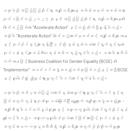
ယခုကဲ့သို့ အပြည်ပြည်ဆိုင်ရာ အမျိုးသမီးများနေ့ အထိမ်းအမှတ် အခမ်းအနား
ကျင်းပခြင်းသည် ၂၀၂၅ ခုနှစ် အပြည်ပြည်ဆိုင်ရာ အမျိုးသမီးများနေ့၏
ခေါင်းစဉ်ဖြစ်သော “Accelerate Action” နှင့်လည်း ကိုက်ညီမှုရှိပါသည်။
အဆိုပါ “Accelerate Action” ခေါင်းစဉ်အောက်မှတစ်ဆင့် အမျိုးသမီးများအနေ
နှင့် လုပ်ပိုင်ခွင့်များရရှိပြီး ၄င်းတို့ စွမ်းစွမ်းတမံဆောင်ရွက်ခွင့်ရသော
လုပ်ငန်းခွင်များဖန်တီးပေးရန်အဓိက ရည်ရွယ်ပါသည်။ စထာပါနာလီမိ
တက်အနေဖြင့် Business Coalition for Gender Equality (BCGE) ၏
“Implementor” အသင်းဝင်အဖွဲ့အစည်းတစ်ခုဖြစ်သည်နှင့်အညီ BCGE
နှင့် ပူးပေါင်း၍ ဤလှုပ်ရှားမှုတွင် ပါဝင်ဆောင်ရွက်ခဲ့ပါသည်။
ယခုကဲ့သို့ အဓိပ္ပာယ်ပြည့်ဝကောင်းမွန်သောလှုပ်ရှားမှုတွင် ပါဝင်ခွင့်ရ
ခြင်းအတွက် လွန်စွာဂုဏ်ယူ ဝမ်းမြောက်ပြီး ရှေ့လျှောက် အကျိုးတူအဖွဲ့အစည်းများ၊
အကျိုးစီးပွားပါဝင်ဆက်နွယ်သူများနှင့် အတူတကွ ပူးပေါင်းဆောင်ရွက်နိုင်ရန်
မျှော်လင့်ပါသည်။ အတူတကွပူးပေါင်းလုပ်ဆောင်ခြင်းအားဖြင့် လုပ်ငန်းခွင်
အတွင်းသာမက ကဏ္ဍအသီးသီးရှိ အမျိုးသမီးများအတွက် ပိုမိုတိုးတက်မှုများ