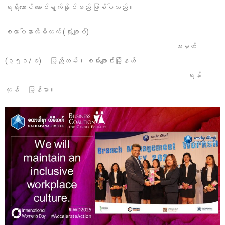
ရရှိအောင် ဆောင်ရွက်နိုင်မည် ဖြစ်ပါသည်။
စထာပါနာလီမိတက် (ရုံးချုပ်)
အမှတ်
(၃၅၁/ခ)၊ ပြည်လမ်း၊ စမ်းချောင်းမြို့နယ်
ရန်
ကုန်၊ မြန်မာ။