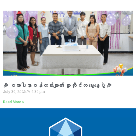
🎉 စထာပါနာဝန်ထမ်းများ၏ ဇူလိုင်လ မွေးနေ့ပွဲ 🎉
July 30, 2026
4:39 pm
Read More »