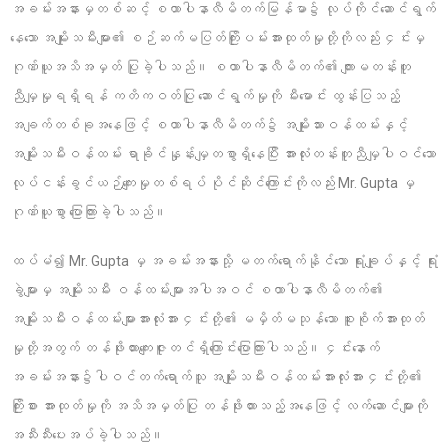
အခမ်းအနားမှတစ်ဆင့် စထာပါနာလီမိတက်မြန်မာ၌ လုပ်ကိုင်ဆောင်ရွက်
နေသော အမျိုးသမီးများ၏ စဉ်ဆက်မပြတ်ကြိုးပမ်းအားထုတ်မှုတို့ကိုလည်း ၄င်းမှ
ဂုဏ်ယူအသိအမှတ် ပြုခဲ့ပါသည်။ စထာပါနာလီမိတက်၏ ကျားမတန်းတူ
ညီမျှမှုရရှိရန် ကတိကဝတ်ပြု ဆောင်ရွက်မှုကို မီးမောင်း ထွန်းပြသည့်
အချက်တစ်ခုအနေဖြင့် စထာပါနာလီမိတက်၌ အမျိုးသားဝန်ထမ်းနှင့်
အမျိုးသမီးဝန်ထမ်း ရာခိုင်နှုန်းမျှတစွာရှိနေပြီး အားလုံးတန်းတူညီမျှပါဝင်သော
လုပ်ငန်းခွင်ယဉ်ကျေးမှုတစ်ရပ် ပိုင်ဆိုင်ကြောင်းကိုလည်း Mr. Gupta မှ
ဂုဏ်ယူစွာ ပြောကြားခဲ့ပါသည်။
ထပ်မံ၍ Mr. Gupta မှ အခမ်းအနားသို့ မတက်ရောက်နိုင်သော ရုံးချုပ်နှင့် ရုံး
ခွဲများမှ အမျိုးသမီး ဝန်ထမ်းများအပါအဝင် စထာပါနာလီမိတက်၏
အမျိုးသမီးဝန်ထမ်းများအားလုံးအား ၄င်းတို့၏ မမှိတ်မသုန်သော စူးစိုက်အားထုတ်
မှုတို့အတွက် တန်ဖိုးထားကျေးဇူးတင်ရှိကြောင်းပြောကြားပါသည်။ ၄င်းနောက်
အခမ်းအနား၌ပါဝင်တက်ရောက်သူ အမျိုးသမီးဝန်ထမ်းအားလုံးအား ၄င်းတို့၏
ကြိုးစား အားထုတ်မှုကို အသိအမှတ်ပြု တန်ဖိုးထားသည့်အနေဖြင့် လက်ဆောင်များကို
အသီးသီးပေးအပ်ခဲ့ပါသည်။