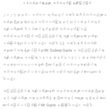
,
ဝန်ထမ်းလှုပ်ရှားမှုများ
,
အသိအမှတ်ပြု ဆုချီးမြှင့်ခြင်း
၂၀၂၅ ခုနှစ်၊ မတ်လ ၈ ရက်နေ့တွင် စထာပါနာလီမိတက်သည် ကျားမ
တန်းတူညီမျှမှုရှိစေရန် ကတိကဝတ်ပြုမှုနှင့် လုပ်ငန်းခွင်အတွင်း
အမျိုးသမီးများ၏ ပါဝင်ဆောင်ရွက်မှုတို့ကို အသိအမှတ်ပြုသည့်
အထိမ်းအမှတ်အဖြစ် အပြည်ပြည်ဆိုင်ရာ အမျိုးသမီးများနေ့အား ဂုဏ်ယူ
ဝမ်းမြောက်စွာကျင်းပခဲ့ပါသည်။ အဆိုပါပွဲ၌ စထာပါနာလီမိတက်၏
အမှုဆောင်အရာရှိချုပ်ဖြစ်သူ Mr. Sudeep Gupta မှ အပြည်ပြည်ဆိုင်ရာ
အမျိုးသမီးများနေ့ အစပြုရာ ၁၉၀၉ ခုနှစ်မှ ၁၉၇၇ ခုနှစ်နောက်ပိုင်း
ကမ္ဘာ့ကုလသမဂ္ဂအဖွဲ့၏ ဦးဆောင်မှုဖြင့် တစ်ကမ္ဘာလုံးဆိုင်ရာ
အသိအမှတ်ပြုကျင်းပခဲ့သည့် နေ့အထိ သမိုင်းအကျဉ်းချုပ်အား ဝေမျှပေးခဲ့
ပါသည်။
အပြည်ပြည်ဆိုင်ရာ အမျိုးသမီးများနေ့၏ အနှစ်သာရမှာ ကျားမတန်းတူညီမျှမှု
နှင့် အမျိုးသမီးများ ကဏ္ဍအသီးသီး၌ တူညီသောအခွင့်အရေးများ ရရှိရန် အားပေး
ထောက်ခံခြင်းပင်ဖြစ်ကြောင်း Mr. Gupta မှ ပြောကြားပါသည်။ အဆိုပါ