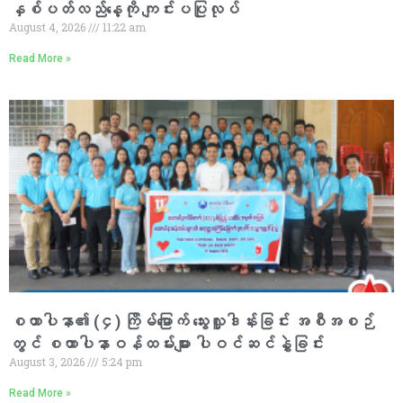
နှစ်ပတ်လည်နေ့ကို ကျင်းပပြုလုပ်
August 4, 2026
11:22 am
Read More »
စထာပါနာ၏ (၄) ကြိမ်မြောက် သွေးလှူဒါန်းခြင်း အစီအစဉ်
တွင် စထာပါနာဝန်ထမ်းများ ပါဝင်ဆင်နွှဲခြင်း
August 3, 2026
5:24 pm
Read More »