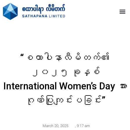
“စထာပါနာလီမိတက်၏
၂၀၂၅ ခုနှစ်
International Women’s Day အား
ဂုဏ်ပြုကျင်းပခြင်း”
March 20, 2025
,
9:17 am