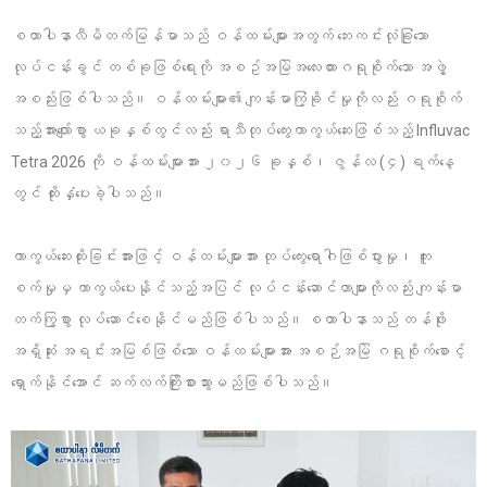
စထာပါနာလီမိတက်မြန်မာသည် ဝန်ထမ်းများအတွက် ဘေးကင်းလုံခြုံသော
လုပ်ငန်းခွင် တစ်ခုဖြစ်ရေးကို အစဥ်အမြဲအလေးထားဂရုစိုက်သော အဖွဲ့
အစည်းဖြစ်ပါသည်။ ဝန်ထမ်းများ၏ ကျန်းမာကြံ့ခိုင်မှုကိုလည်း ဂရုစိုက်
သည့်အားလျော်စွာ ယခုနှစ်တွင်လည်း ရာသီတုပ်ကွေးကာကွယ်ဆေးဖြစ်သည့် Influvac
Tetra 2026 ကို ဝန်ထမ်းများအား ၂၀၂၆ ခုနှစ်၊ ဇွန်လ (၄) ရက်နေ့
တွင် ထိုးနှံပေးခဲ့ပါသည်။
ကာကွယ်ဆေးထိုးခြင်းအားဖြင့် ဝန်ထမ်းများအား တုပ်ကွေးရောဂါဖြစ်ပွားမှု၊ ကူး
စက်မှုမှ ကာကွယ်ပေးနိုင်သည့်အပြင် လုပ်ငန်းဆောင်တာများကိုလည်း ကျန်းမာ
တက်ကြွစွာ လုပ်ဆောင်စေနိုင်မည်ဖြစ်ပါသည်။ စထာပါနာသည် တန်ဖိုး
အရှိဆုံး အရင်းအမြစ်ဖြစ်သော ဝန်ထမ်းများအား အစဉ်အမြဲ ဂရုစိုက်စောင့်
ရှောက်နိုင်အောင် ဆက်လက်ကြိုးစားသွားမည်ဖြစ်ပါသည်။