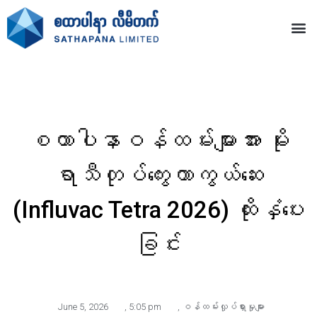
စထာပါနာဝန်ထမ်းများအား မိုး
ရာသီတုပ်ကွေးကာကွယ်ဆေး
(Influvac Tetra 2026) ထိုးနှံပေး
ခြင်း
June 5, 2026
,
5:05 pm
,
ဝန်ထမ်းလှုပ်ရှားမှုများ