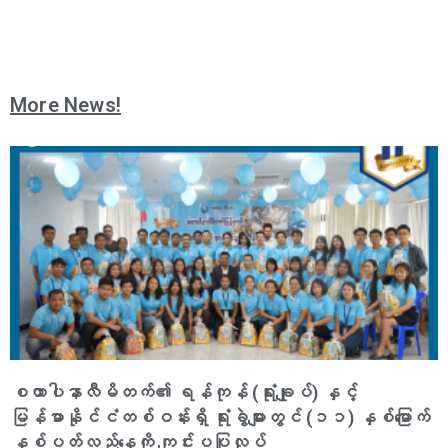
More News!
စထာပါနာလီမိတက်၏ ရန်ကုန် (ရုံးချုပ်) နှင့်
မြန်မာနိုင်ငံတစ်ဝန်းရှိ ရုံးခွဲများတွင် (၁၁) နှစ်မြောက်
နှစ်ပတ်လည်နေ့ကို ကျင်းပပြုလုပ်