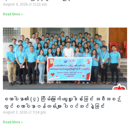
August 4, 2026
11:22 am
Read More »
စထာပါနာ၏ (၄) ကြိမ်မြောက် သွေးလှူဒါန်းခြင်း အစီအစဉ်
တွင် စထာပါနာဝန်ထမ်းများ ပါဝင်ဆင်နွှဲခြင်း
August 3, 2026
5:24 pm
Read More »