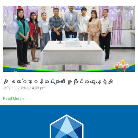
🎉 စထာပါနာဝန်ထမ်းများ၏ ဇူလိုင်လ မွေးနေ့ပွဲ 🎉
July 30, 2026
4:39 pm
Read More »