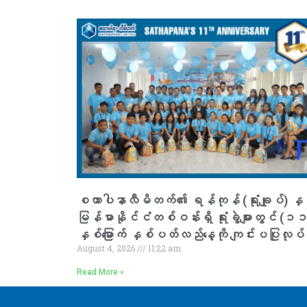
စထာပါနာလီမိတက်၏ ရန်ကုန် (ရုံးချုပ်) နှင
မြန်မာနိုင်ငံတစ်ဝန်းရှိ ရုံးခွဲများတွင် (၁
နှစ်မြောက် နှစ်ပတ်လည်နေ့ကို ကျင်းပပြုလုပ်
August 4, 2026
11:22 am
Read More »