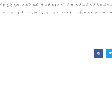
င်ဆုံးရှုံးခဲ့ရသော စထာပါနာ၏ အသင်းသား (၁၃) ဦးအား ဝန်ထုပ်ဝန်ပိုးဆက်
ွေလက်ကျန် စုစုပေါင်း (ငွေကျပ် ၄,၅၇၅,၀၀၀/-) ကို အကြွေးစာရင်းမှ ပယ်ဖျက