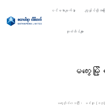
ပင်မစာမျက်နှာ
ကျွန်ုပ်တို့အကြေ
ဆုတံဆိပ်များ
မကွေးမြို
မကွေးတိုင်းဒေသကြီး၊ မင်းဘူး (စကု