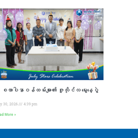
 စထာပါနာဝန်ထမ်းများ၏ ဇူလိုင်လ မွေးနေ့ပွဲ

ly 30, 2026
4:39 pm
ad More »