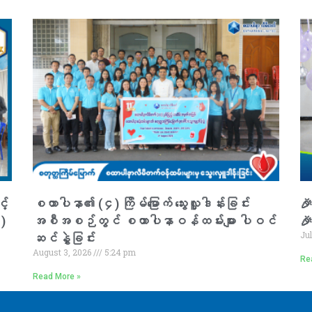
့်
စထာပါနာ၏ (၄) ကြိမ်မြောက် သွေးလှူဒါန်းခြင်း
🎉
၁)
အစီအစဉ်တွင် စထာပါနာဝန်ထမ်းများ ပါဝင်

Ju
ဆင်နွှဲခြင်း
August 3, 2026
5:24 pm
Re
Read More »