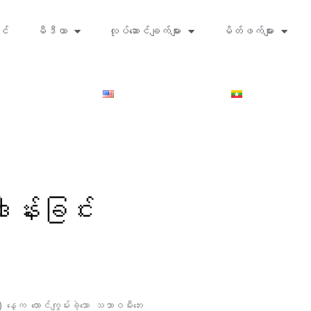
င်
မီဒီယာ
လုပ်ဆောင်ချက်များ
မိတ်ဖက်များ
ဒါန်းခြင်း
နေ့က လောင်ကျွမ်းခဲ့သော သဘာဝမီးဘေး