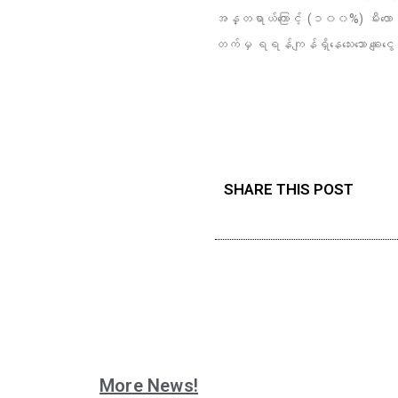
အန္တရာယ်ကြောင့် (၁၀၀%) မီးလော
တက်မှ ရရန်ကျန်ရှိနေသေးသော ချေးင
SHARE THIS POST
More News!