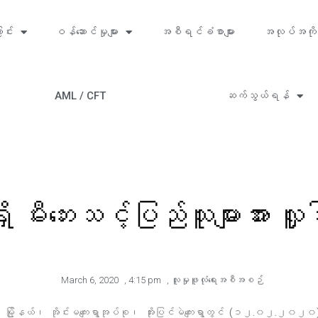
ာင်း
ဝန်ဆောင်မှုများ
အစီရင်ခံစာများ
အလုပ်အကို
AML / CFT
ဆက်သွယ်ရန်
့ရှိ မီးဘေးသင့်ပြည်သူများအား လှူ
March 6, 2020
,
4:15 pm
,
လူမှုဖူလုံရေးအစီအစဉ်
) မြို့နယ်၊ အိုင်းမကျေးရွာအုပ်စု၊ အိုးပြင်မဲကျေးရွာတွင် (၁၂.၀၂.၂၀၂၀) 