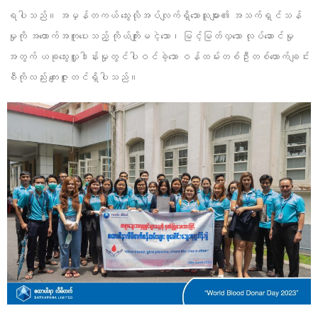
ရပါသည်။ အမှန်တကယ် သွေးလိုအပ်လျက်ရှိသောသူများ၏ အသက်ရှင်သန်
မှုကို အထောက်အကူပေးသည့် ကိုယ်ကျိုးမငဲ့သော၊ မြင့်မြတ်လှသော လုပ်ဆောင်မှု
အတွက် ယခုသွေးလှူဒါန်းမှုတွင်ပါဝင်ခဲ့သော ဝန်ထမ်းတစ်ဦးတစ်ယောက်ချင်း
စီကိုလည်း ကျေးဇူးတင်ရှိပါသည်။