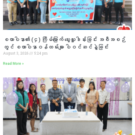
စထာပါနာ၏ (၄) ကြိမ်မြောက် သွေးလှူဒါန်းခြင်း အစီအစဉ်
တွင် စထာပါနာဝန်ထမ်းများ ပါဝင်ဆင်နွှဲခြင်း
August 3, 2026
5:24 pm
Read More »