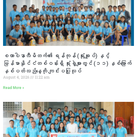
စထာပါနာလီမိတက်၏ ရန်ကုန် (ရုံးချုပ်) နှင့်
မြန်မာနိုင်ငံတစ်ဝန်းရှိ ရုံးခွဲများတွင် (၁၁) နှစ်မြောက်
နှစ်ပတ်လည်နေ့ကို ကျင်းပပြုလုပ်
August 4, 2026
11:22 am
Read More »