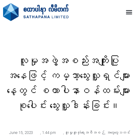
လူမှုအဖွဲ့အစည်းအကျိုးပြု
အနေဖြင့် ကမ္ဘာ့သွေးလှူရှင်များ
နေ့တွင် စထာပါနာဝန်ထမ်းများ
စုပေါင်း သွေးလှူဒါန်းခြင်း။
June 15, 2023
,
1:44 pm
,
လူမှုဖူလုံရေးအစီအစဉ်
,
အထွေထွေသတင်း