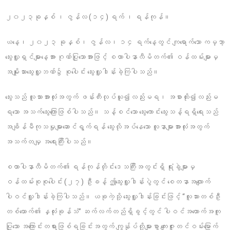
၂၀၂၃ခုနှစ် ၊ ဇွန်လ (၁၄) ရက် ၊ ရန်ကုန်။
ယနေ့၊ ၂၀၂၃ ခုနှစ်၊ ဇွန်လ၊ ၁၄ ရက်နေ့တွင် ကျရောက်သော ကမ္ဘာ့
သွေးလှူရှင်များနေ့အား ဂုဏ်ပြုသောအားဖြင့် စထာပါနာလီမိတက်၏ ဝန်ထမ်းများမှ
အမျိုးသားသွေးလှူဘဏ်၌ စုပေါင်း သွေးလှူဒါန်းခဲ့ကြပါသည်။
သွေးသည် လူသားအားလုံးအတွက် ဖန်းတီးလုပ်ယူ၍လည်းမရ၊ အစားထိုး၍လည်းမ
ရသော အသက်သွေးကြောဖြစ်ပါသည်။ သန့်စင်သော သွေးကောင်းသွေးသန့်ရရှိရေးသည်
အချိန်မီကုသမှုများဆောင်ရွက်ရန် သွေးလိုအပ်နေသော လူနာများအားလုံးအတွက်
အသက်တမျှ အရေးကြီးပါသည်။
စထာပါနာလီမိတက်၏ ရန်ကုန်တိုင်းဒေသကြီးအတွင်းရှိ ရုံးခွဲများမှ
ဝန်ထမ်းစုစုပေါင်း (၂၇) ဦးခန့် ဤသွေးလှူဒါန်းပွဲတွင် စေတနာအလျောက်
ပါဝင်လှူဒါန်းခဲ့ကြပါသည်။ ယခုကဲ့သို့ သွေးလှူဒါန်းခြင်းဖြင့် “လူသားတစ်ဦး
တစ်ယောက်၏ နှလုံးခုန်သံ” ဆက်လက်တည်ရှိခွင့်တွင် ပါဝင်အထောက်အကူ
ပြုသော အကြောင်းတရားဖြစ်ရခြင်းအတွက် ကျွန်ုပ်တို့များစွာ ကျေးဇူးတင်ဝမ်းမြောက်