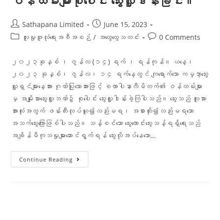
ဝန်ထမ်းများစုပေါင်း သွေးလှူဒါန်းခြင်း။
Sathapana Limited
June 15, 2023
လူမှုဖူလုံရေးအစီအစဉ်
/
အထွေထွေသတင်း
0 Comments
၂၀၂၃ခုနှစ် ၊ ဇွန်လ (၁၄) ရက် ၊ ရန်ကုန်။ ယနေ့၊
၂၀၂၃ ခုနှစ်၊ ဇွန်လ၊ ၁၄ ရက်နေ့တွင် ကျရောက်သော ကမ္ဘာ့သွေး
လှူရှင်များနေ့အား ဂုဏ်ပြုသောအားဖြင့် စထာပါနာလီမိတက်၏ ဝန်ထမ်းများ
မှ အမျိုးသားသွေးလှူဘဏ်၌ စုပေါင်း သွေးလှူဒါန်းခဲ့ကြပါသည်။ သွေးသည် လူသား
အားလုံးအတွက် ဖန်းတီးလုပ်ယူ၍လည်းမရ၊ အစားထိုး၍လည်းမရသော
အသက်သွေးကြောဖြစ်ပါသည်။ သန့်စင်သော သွေးကောင်းသွေးသန့်ရရှိရေးသည်
အချိန်မီကုသမှုများဆောင်ရွက်ရန် သွေးလိုအပ်နေသော…
Continue Reading