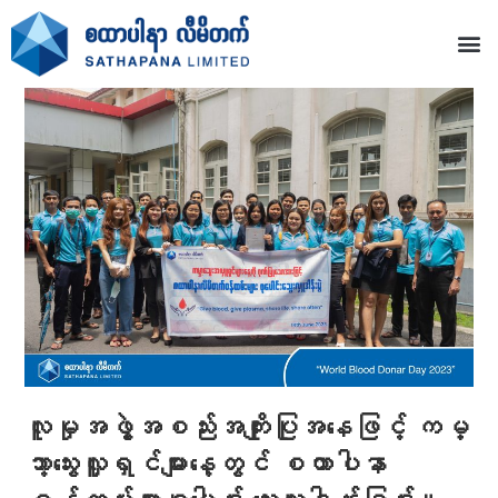
လူမှုအဖွဲ့အစည်းအကျိုးပြုအနေဖြင့် ကမ္
ဘာ့သွေးလှူရှင်များနေ့တွင် စထာပါနာ