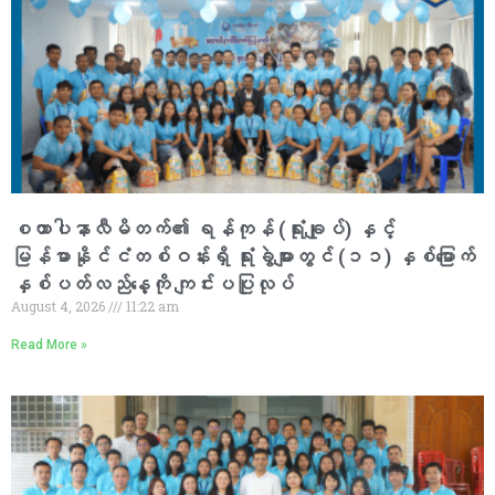
စထာပါနာလီမိတက်၏ ရန်ကုန် (ရုံးချုပ်) နှင့်
မြန်မာနိုင်ငံတစ်ဝန်းရှိ ရုံးခွဲများတွင် (၁၁) နှစ်မြောက်
နှစ်ပတ်လည်နေ့ကို ကျင်းပပြုလုပ်
August 4, 2026
11:22 am
Read More »