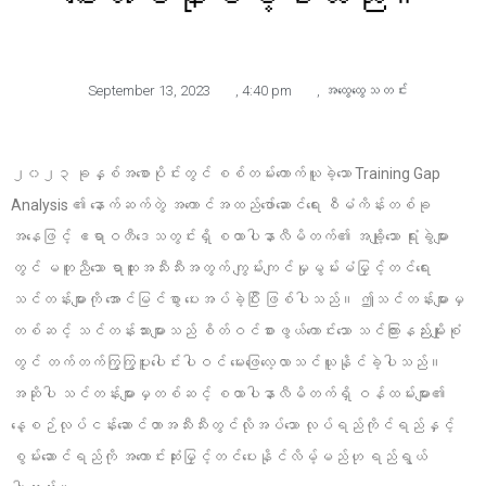
September 13, 2023
,
4:40 pm
,
အထွေထွေသတင်း
၂၀၂၃ ခုနှစ်အစောပိုင်းတွင် စစ်တမ်းကောက်ယူခဲ့သော Training Gap
Analysis ၏ နောက်ဆက်တွဲ အကောင်အထည်ဖော်ဆောင်ရေး စီမံကိန်းတစ်ခု
အနေဖြင့် ဧရာဝတီဒေသတွင်းရှိ စထာပါနာလီမိတက်၏ အချို့သော ရုံးခွဲများ
တွင် မတူညီသော ရာထူးအသီးသီးအတွက် ကျွမ်းကျင်မှုမွမ်းမံမြှင့်တင်ရေး
သင်တန်းများကို အောင်မြင်စွာ ပေးအပ်ခဲ့ပြီး ဖြစ်ပါသည်။ ဤသင်တန်းများမှ
တစ်ဆင့် သင်တန်းသားများသည် စိတ်ဝင်စားဖွယ်ကောင်းသော သင်ကြားနည်းမျိုးစုံ
တွင် တက်တက်ကြွကြွပူးပေါင်းပါဝင် မေးဖြေလေ့လာသင်ယူနိုင်ခဲ့ပါသည်။
အဆိုပါ သင်တန်းများမှတစ်ဆင့် စထာပါနာလီမိတက်ရှိ ဝန်ထမ်းများ၏
နေ့စဉ်လုပ်ငန်းဆောင်တာအသီးသီးတွင်လိုအပ်သော လုပ်ရည်ကိုင်ရည်နှင့်
စွမ်းဆောင်ရည်ကို အကောင်းဆုံးမြှင့်တင်ပေးနိုင်လိမ့်မည်ဟု ရည်ရွယ်