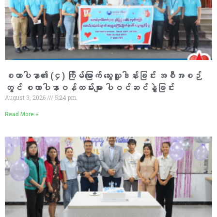
စထာပါနာ၏ (၄) ကြိမ်မြောက် သွေးလှူဒါန်းခြင်း အစီအစဉ်
တွင် စထာပါနာဝန်ထမ်းများ ပါဝင်ဆင်နွှဲခြင်း
August 3, 2026
5:24 pm
Read More »