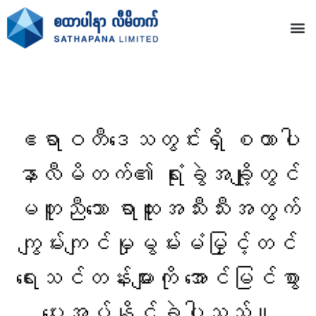
ဧရာဝတီဒေသတွင်းရှိ စထာပါ
နာလီမိတက်၏ ရုံးခွဲအချို့တွင်
မတူညီသော ရာထူးအသီးသီးအတွက်
ကျွမ်းကျင်မှုမွမ်းမံမြှင့်တင်
ရေးသင်တန်းများကို အောင်မြင်စွာ
ပေးအပ်နိုင်ခဲ့ပါသည်။