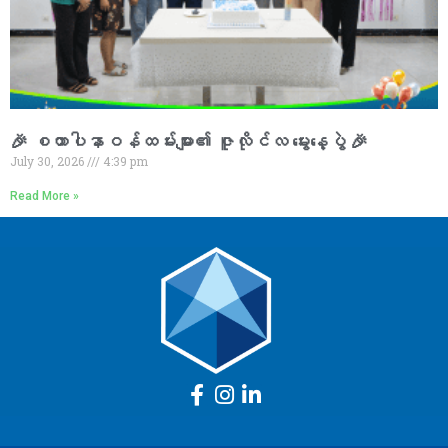
🎉 စထာပါနာဝန်ထမ်းများ၏ ဇူလိုင်လ မွေးနေ့ပွဲ 🎉
July 30, 2026
4:39 pm
Read More »