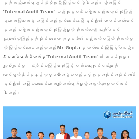
မှုကို တည်ဆောက်ရာတွင် ပိုမိုကူညီ မြှင့်တင် ခဲ့ပါသည်။ ထို့အပြင်
“𝗜𝗻𝘁𝗲𝗿𝗻𝗮𝗹 𝗔𝘂𝗱𝗶𝘁 𝗧𝗲𝗮𝗺” သည် ကုမ္ပဏီအဖွဲ့အစည်းအတွင်း ယုံကြည်
ရသော အကြံပေးအဖွဲ့ အဖြစ်လည်း လုပ်ဆောင်နေပြီး ၎င်းတို့၏ တာဝန်ထမ်းဆောင်
မှုသည် အဖွဲ့အစည်းအတွင်း ယုံကြည်မှုကို တိုးတက်စေ၍ အကျိုးပါဝင်
သူများ၏ယုံကြည်မှုကို ခိုင်မာစေကာ ကုမ္ပဏီ၏ စဉ်ဆက်မပြတ် တိုးတက်မှု
ကို မြှင့်တင်ပေးနေသည်ဟုလည်း 𝗠𝗿. 𝗚𝘂𝗽𝘁𝗮 မှ ထပ်လောင်း ပြောကြားခဲ့ပါသည်။
#စထာပါနာလိမီတက်မှ
“𝗜𝗻𝘁𝗲𝗿𝗻𝗮𝗹 𝗔𝘂𝗱𝗶𝘁 𝗧𝗲𝗮𝗺” ၏ တာဝန်ယူမှု၊
ကျွမ်းကျင်မှု၊ စံချိန်အမြင့်မားဆုံးဖြင့် စစ်ဆေးရေးလုပ်ငန်းများကို
ဆောင်ရွက်နိုင်မှုနှင့် ကုမ္ပဏီအဖွဲ့အစည်းနှင့် လူမှုအသိုင်းအဝိုင်းအပေါ်
၎င်းတို့၏ အပြုသဘောဆောင်သော အကျိုးသက်ရောက်မှုတို့အတွက် ကျေးဇူးတင်အပ်
ပါသည်။