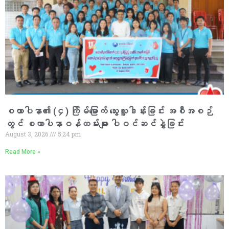
စထာပါနာ၏ (၄) ကြိမ်မြောက် သွေးလှူဒါန်းခြင်း အစီအစဉ်
တွင် စထာပါနာဝန်ထမ်းများ ပါဝင်ဆင်နွှဲခြင်း
August 3, 2026
5:24 pm
Read More »