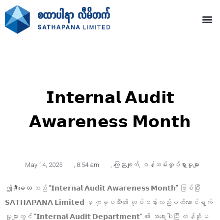
𝗜𝗻𝘁𝗲𝗿𝗻𝗮𝗹 𝗔𝘂𝗱𝗶𝘁
𝗔𝘄𝗮𝗿𝗲𝗻𝗲𝘀𝘀 𝗠𝗼𝗻𝘁𝗵
May 14, 2025
,
8:54 am
,
ကြေညာချက်
,
ဝန်ထမ်းလှုပ်ရှားမှုများ
ဤ
#မေလ
သည် “𝗜𝗻𝘁𝗲𝗿𝗻𝗮𝗹 𝗔𝘂𝗱𝗶𝘁 𝗔𝘄𝗮𝗿𝗲𝗻𝗲𝘀𝘀 𝗠𝗼𝗻𝘁𝗵” ဖြစ်ပြီး
𝗦𝗔𝗧𝗛𝗔𝗣𝗔𝗡𝗔 𝗟𝗶𝗺𝗶𝘁𝗲𝗱 မှ ကုမ္ပဏီ၏ လုပ်ငန်းလည်ပတ်ဆောင်ရွက်
မှုများတွင် “𝗜𝗻𝘁𝗲𝗿𝗻𝗮𝗹 𝗔𝘂𝗱𝗶𝘁 𝗗𝗲𝗽𝗮𝗿𝘁𝗺𝗲𝗻𝘁” ၏ အရေးပါပြီး တန်ဖိုးမ