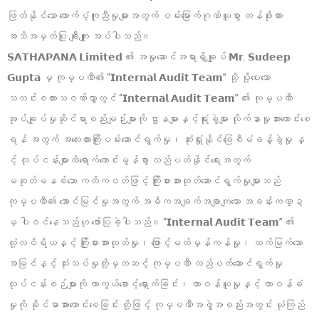
ဖြတ်နိုင်သော ထောက်ပံ့ကူညီမှုများအတွက် ဝမ်းမြောက်ဂုဏ်ယူစွာ တန်ဖိုးထား
အသိအမှတ်ပြု ချီးကျူး အပ်ပါသည်။
𝗦𝗔𝗧𝗛𝗔𝗣𝗔𝗡𝗔 𝗟𝗶𝗺𝗶𝘁𝗲𝗱 ၏ အမှုဆောင်အရာရှိချုပ် 𝗠𝗿. 𝗦𝘂𝗱𝗲𝗲𝗽
𝗚𝘂𝗽𝘁𝗮 မှ ကုမ္ပဏီ၏ “𝗜𝗻𝘁𝗲𝗿𝗻𝗮𝗹 𝗔𝘂𝗱𝗶𝘁 𝗧𝗲𝗮𝗺” သို့ ပို့ပေးသော
သတင်းစကားသဝဏ်လွှာတွင် “𝗜𝗻𝘁𝗲𝗿𝗻𝗮𝗹 𝗔𝘂𝗱𝗶𝘁 𝗧𝗲𝗮𝗺” ၏ ကုမ္ပဏီ
အုပ်ချုပ်မှုဆိုင်ရာစည်းမျဉ်းများကို ဌာနများနှင့်ရုံးခွဲများ လိုက်နာမှုအားကောင်းစေ
ရန် အတွက် အလေးထားကြိုးပမ်းဆောင်ရွက်မှု၊ ဆုံးရှုံးနိုင်ခြေစီမံခန့်ခွဲမှု နှ
င့် လုပ်ငန်းများထိရောက်ကောင်းမွန်စွာ လည်ပတ်နိုင်ရေးအတွက်
မဆုတ်မနစ်သော ကတိကဝတ်ဖြင့် ကြိုးစားအားထုတ်ဆောင်ရွက်မှုများသည်
ကုမ္ပဏီ၏ အောင်မြင်မှုအတွက် အဓိကအချက်အချာကျသော အခန်းကဏ္ဍ
မှ ပါဝင်နေသည်ဟု ဖော်ပြခဲ့ပါသည်။ “𝗜𝗻𝘁𝗲𝗿𝗻𝗮𝗹 𝗔𝘂𝗱𝗶𝘁 𝗧𝗲𝗮𝗺” ၏
လုံ့လဝိရိယနှင့် ကြိုးစားအားထုတ်မှု၊ ဖြောင့်မတ်မှန်ကန်မှု၊ ထက်မြက်သော
အမြင်နှင့် သုံးသပ်မှုတို့မှတဆင့် ကုမ္ပဏီ လည်ပတ်ဆောင်ရွက်မှု
လုပ်ငန်းစဉ်များကို ကာကွယ်စောင့်ရှောက်ခြင်း၊ တာဝန်ယူမှုနှင့် တာဝန်ခံ
မှုကို ခိုင်မာအားကောင်းစေခြင်း တို့ဖြင့် ကုမ္ပဏီအဖွဲ့အစည်းအတွင်း ယုံကြည်