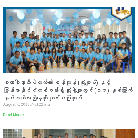
စထာပါနာလီမိတက်၏ ရန်ကုန် (ရုံးချုပ်) နှင့်
မြန်မာနိုင်ငံတစ်ဝန်းရှိ ရုံးခွဲများတွင် (၁၁) နှစ်မြောက်
နှစ်ပတ်လည်နေ့ကို ကျင်းပပြုလုပ်
August 4, 2026
11:22 am
Read More »