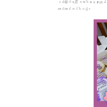
ဝမ်းမြောက်ရပြီး စထာပါနာမှ ထူးချွန်
ကောင်းတောင်းအပ်ပါသည်။