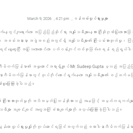
March 9, 2026
,
4:21 pm
,
ဝန်ထမ်းလှုပ်ရှားမှုများ
ကျရောက်သော အပြည်ပြည်ဆိုင်ရာ အမျိုးသမီးများနေ့အား ကြိုဆိုဂုဏ်ပြုသောအားဖ
းအနားမှာ အဖွဲ့အစည်းအတွင်းရှိ အမျိုးသမီးများ၏ ကြိုးပမ်းအားထုတ်မှု၊ ကြံ့ခ
ရင်း နွေးထွေးပြီး အပြုသဘောဆောင်သော ပတ်ဝန်းကျင်တစ်ခုဖြစ်စေရန် ရည်ရွယ်
တက်မြန်မာ၏ အမှုဆောင်အရာရှိချုပ် Mr. Sudeep Gupta မှလည်း အပြည်ပြည်ဆို
ပါနာလီမိတက်မြန်မာတွင် လုပ်ကိုင်ဆောင်ရွက်နေသော အမျိုးသမီးများ၏ စဥ်ဆက်မပြတ် 
ယူပြောကြားခဲ့ပါသည်။
ံး၏ ကြိုးစားအားထုတ်မှုကို အသိအမှတ်ပြုတန်ဖိုးထားသည့် အနေဖြင့် အမှတ်တရကတ်မျ
ီးများ အချင်းချင်း အတွေ့အကြုံ ခံစားချက်များကို ဖလှယ်ပြောကြားခဲ့ကြပါသည်။
မွန်သော လှုပ်ရှားမှုမျိုးကို လုပ်ဆောင်ရခြင်းအတွက်လည်း စထာပါနာလီမိတက်မြ