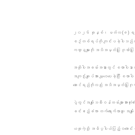
၂၀၂၆ ခုနှစ်၊ မတ်လ (၈) ရက်နေ့တွင်
စဥ်တစ်ရပ်ကို ကျင်းပခဲ့ပါသည်။ အခမ်
ကဏ္ဍများကို အသိအမှတ်ပြု ဂုဏ်ပြု
အဆိုပါအခမ်းအနားတွင် စထာပါနာလီမိ
အကျဥ်းချုပ်အား မျှဝေပေးခဲ့ပြီး စထာ
ဆောင်ရည်ကိုလည်း အသိအမှတ်ပြုဂုဏ်
ပွဲတွင်အမျိုးသမီးဝန်ထမ်းများအားလု
ခင်းဧည့်ခံကာ တက်ရောက်လာသူ အမျိုးသမ
ယခုကဲ့သို့ အဓိပ္ပါယ်ပြည့်ဝကောင်း