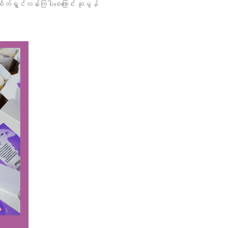
ိတ်ရွှင်လန်းကြပါစေကြောင်း ဆုမွန်