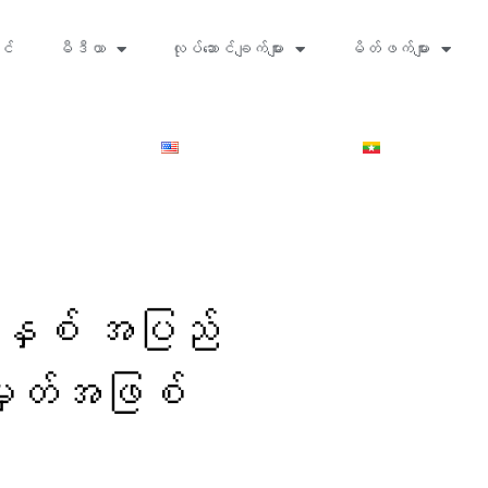
င်
မီဒီယာ
လုပ်ဆောင်ချက်များ
မိတ်ဖက်များ
ှစ် အပြည်
အမှတ်အဖြစ်