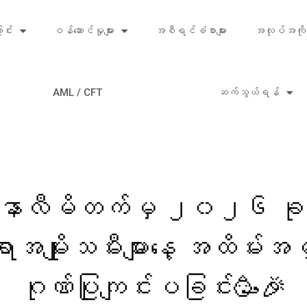
ာင်း
ဝန်ဆောင်မှုများ
အစီရင်ခံစာများ
အလုပ်အကို
AML / CFT
ဆက်သွယ်ရန်
ါနာလီမိတက်မှ ၂၀၂၆ ခုန
ရာအမျိုးသမီးများနေ့ အထိမ်း
ဂုဏ်ပြုကျင်းပခြင်း🥳🎉