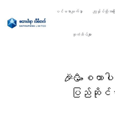
ပင်မစာမျက်နှာ
ကျွန်ုပ်တို့အကြေ
ဆုတံဆိပ်များ
🎉🥳စထာပ
ပြည်ဆိုင်