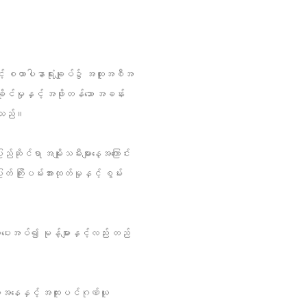
ြင့် စထာပါနာရုံးချုပ်၌ အထူးအစီအ
ိုင်မှုနှင့် အဖိုးတန်သော အခန်း
ပါသည်။
င်ရာ အမျိုးသမီးများနေ့အကြောင်း
ကြိုးပမ်းအားထုတ်မှုနှင့် စွမ်း
ားပေးအပ်၍ မုန့်များနှင့်လည်း တည်
န်မာအနေနှင့် အထူးပင်ဂုဏ်ယူ