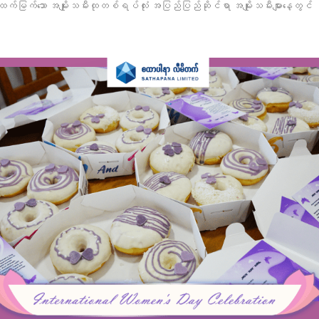
ထက်မြက်သော အမျိုးသမီးထုတစ်ရပ်လုံး အပြည်ပြည်ဆိုင်ရာ အမျိုးသမီးများနေ့တွင် စ