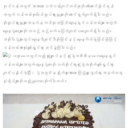
လုပ်ငန်းအတွင်း သာယာသော ပတ်ဝန်းကျင်တစ်ခုကို ဖော်ဆောင်နိုင်ရန်
အတွက် ဝန်ထမ်းစုပေါင်းလှုပ်ရှားမှုများကို ဆောင်ရွက်လျက်ရှိပါသည်။
ထိုလှုပ်ရှားမှုများအနက်မှ တစ်ခုအဖြစ် မွေးနေ့ရှင်ဝန်ထမ်းများအတွက်
မွေးနေ့ပွဲလေးများကို လစဉ် စဉ်ဆက်မပြတ်ကျင်းပပေးလျက်ရှိပါသည်။
အဆိုပါပွဲများတွင် မွေးနေ့သီချင်းသီဆိုခြင်းနှင့် မွေးနေ့ကိတ်ခွဲခြင်းတို့ဖြင့်
ဝန်ထမ်းအားလုံး ပျော်ရွှင်စွာ ဆင်နွှဲကြပါသည်။
ယခု ‌မေလတွင်လည်း ရုံးချုပ်နှင့် ရုံးခွဲအသီးသီးမှ ‌မေလမွေးနေ့ရှင်
ဝန်ထမ်းများအတွက် မွေးနေ့ပွဲလေးကို သက်ဆိုင်ရာရုံးခွဲအခိုက် ပျော်ရွှင်စွာ
ကျင်းပနိုင်ခဲ့ပြီး၊ ပွဲအတွင်းမှ ရိုက်ကူးထားသော ကြည်နူးဖွယ်ရာ အမှတ်တရ
ပုံရိပ်များကိုလည်း မျှဝေပေးလိုက်ပါတယ်။