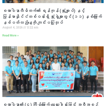
စထာပါနာလီမိတက်၏ ရန်ကုန် (ရုံးချုပ်) နှင့်
မြန်မာနိုင်ငံတစ်ဝန်းရှိ ရုံးခွဲများတွင် (၁၁) နှစ်မြောက်
နှစ်ပတ်လည်နေ့ကို ကျင်းပပြုလုပ်
August 4, 2026
11:22 am
Read More »
စထာပါနာ၏ (၄) ကြိမ်မြောက် သွေးလှူဒါန်းခြင်း အစီအစဉ်