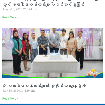
တွင် စထာပါနာဝန်ထမ်းများ ပါဝင်ဆင်နွှဲခြင်း
August 3, 2026
5:24 pm
Read More »
🎉 စထာပါနာဝန်ထမ်းများ၏ ဇူလိုင်လ မွေးနေ့ပွဲ 🎉
July 30, 2026
4:39 pm
Read More »