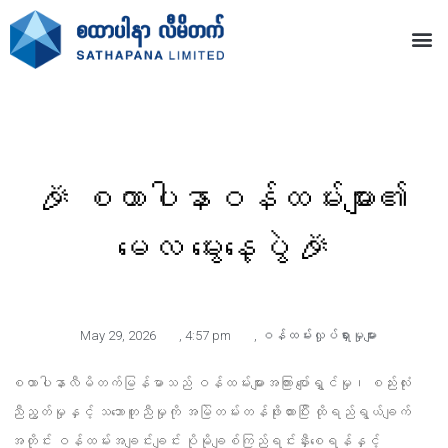
🎉 စထာပါနာဝန်ထမ်းများ၏
မေလ မွေးနေ့ပွဲ 🎉
May 29, 2026
,
4:57 pm
,
ဝန်ထမ်းလှုပ်ရှားမှုများ
စထာပါနာလီမိတက်မြန်မာသည် ဝန်ထမ်းများအကြား ပျော်ရွှင်မှု၊ စည်းလုံး
ညီညွတ်မှုနှင့် သဘောတူညီမှုကို အမြဲတမ်းတန်ဖိုးထားပြီး ထိုရည်ရွယ်ချက်
အတိုင်း ဝန်ထမ်းအချင်းချင်း ပိုမိုချစ်ကြည်ရင်းနှီးစေရန်နှင့်