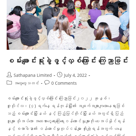
စမ်းချောင်းရုံးခွဲဖွင့်လှစ်ကြောင်း ကြေညာခြင်း
Sathapana Limited
July 4, 2022
အထွေထွေသတင်း
0 Comments
စမ်းချောင်းရုံးခွဲဖွင့်လှစ်ကြောင်း ကြေညာခြင်း၂၀၂၂ ခုနှစ်၊
ဇူလိုင်လ၊ (၄) ရက်နေ့ ရန်ကုန်မြို့၏ အချက်အချာကျသောနေရာဖြစ်
သည့် စမ်းချောင်းမြို့နယ် နှင့် ကြည့်မြင်တိုင်မြို့နယ် အတွင်းရှိ ပြည်
သူများ လိုအပ်သော အသေးစားငွေရေးကြေးရေးဝန်ဆောင်မှုများကို ပေးအပ်နိုင်ရန်
နှင့် စထာပါနာ၏ ဝန်ဆောင်မှုလုပ်ငန်းများ တိုးချဲ့ရန်အတွက် ယနေ့