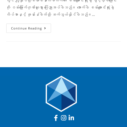
တွင် ကျွန်ုပ်တို့စထာပါနာလီမိတက်၏ စမ်းချောင်းရုံးခွဲ ဖွင့်လှစ်ကြောင်း
ကို ဝမ်းမြောက်ဂုဏ်ယူစွာ ကြေညာအပ်ပါသည်။ အောက်ပါ စမ်းချောင်းရုံးခွဲ
လိပ်စာနှင့် ဖုန်းနံပါတ်သို့ ဆက်သွယ်နိုင်ပါသည်။…
Continue Reading