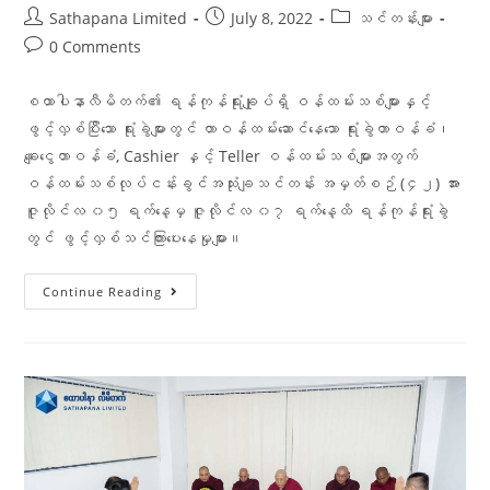
Sathapana Limited
July 8, 2022
သင်တန်းများ
0 Comments
စထာပါနာလီမိတက်၏ ရန်ကုန်ရုံးချုပ်ရှိ ဝန်ထမ်းသစ်များနှင့်
ဖွင့်လှစ်ပြီးသော ရုံးခွဲများတွင် တာဝန်ထမ်းဆောင်နေသော ရုံးခွဲတာဝန်ခံ၊
ချေးငွေတာဝန်ခံ, Cashier နှင့် Teller ဝန်ထမ်းသစ်များအတွက်
ဝန်ထမ်းသစ်လုပ်ငန်းခွင်အသုံးချသင်တန်း အမှတ်စဉ် (၄၂) အား
ဇူလိုင်လ ၀၅ ရက်နေ့မှ ဇူလိုင်လ ၀၇ ရက်နေ့ထိ ရန်ကုန်ရုံးခွဲ
တွင် ဖွင့်လှစ်သင်ကြားပေးနေမှုများ။
Continue Reading