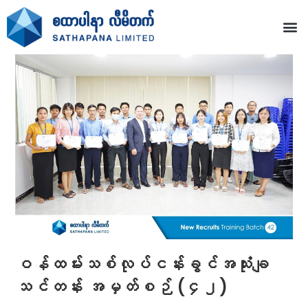
ဝန်ထမ်းသစ်လုပ်ငန်းခွင်အသုံးချ
သင်တန်း အမှတ်စဉ် (၄၂)