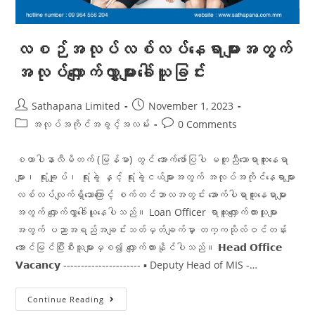
လစဉ်အလုပ်လစ်လပ်နေရာများအတွက်
အလုပ်လျှောက်လွှာများခေါ်ယူခြင်း
Sathapana Limited
November 1, 2023
အလုပ်အကိုင်အခွင့်အလမ်း
0 Comments
စထာပါနာလီမိတက် (မြန်မာ) တွင် အောက်ဖော်ပြပါ မတူညီသောရာထူးနေရာ
များ၊ ရုံးချုပ်၊ ရုံးခွဲ နှင့် ရုံးခွဲငယ်များအတွက် အလုပ်အကိုင်နေရာများ
လစ်လပ်လျက်ရှိသောကြောင့် စက်တင်ဘာလအတွင်း အောက်ပါရာထူးနေရာများ
အတွက် လျှောက်လွှာခေါ်ယူနေပါသည်။ Loan Officer ရာထူးလျှောက်ထားသူများ
အတွက် ပညာအရည်အချင်းသတ်မှတ်ချက်မှာ တက္ကသိုလ်ဝင်တန်း
အောင်မြင်ပြီးစီးသူများမှစ၍ လျှောက်ထားနိုင်ပါသည်။ 𝗛𝗲𝗮𝗱 𝗢𝗳𝗳𝗶𝗰𝗲
𝗩𝗮𝗰𝗮𝗻𝗰𝘆 ---------------------- ▪️ Deputy Head of MIS -…
Continue Reading