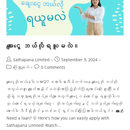
ချေးငွေ ဘယ်လိုရယူမလဲ။
Sathapana Limited
September 9, 2024
ကြေညာချက်
0 Comments
ချေးငွေလိုအပ်နေပါသလား💡? စထာပါနာလီမိတက်ကနေ ချေးငွေကို ဘယ်လို
အလွယ်တကူ လျှောက်ထားနိုင်သလဲဆိုတာကြည့်လိုက်ကြရအောင်နော်! လူကြီးမင်း
တို့ရဲ့ ဘဏ္ဍာရေးလိုအပ်ချက်များအတွက် ချေးငွေဝန်ဆောင်မှု ရယူလိုပါက
လုပ်ဆောင်ရမယ့်အချက်တွေ၊ လိုအပ်ချက်တွေနှင့် သတ်မှတ်ချက်တွေကို
အောက်ပါ ဗီဒီရိုဖိုင်မှတစ်ဆင့် ရှင်လင်းပြောပြထားပါတယ်ရှင်။ 💼💰
Need a loan? 💡 Here's how you can easily apply with
Sathapana Limited! Watch…