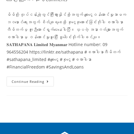
မိမိတို့ လုပ်ငန်းချဲ့ထွင်ကြီးထွားနိုင်ဖို့အတွက် ချေးငွေဝန်ဆောင်မှုသာမက
ဘဝနောင်ရေးအတွက် စိတ်ချရစေဖို့ စုငွေစုဆောင်းခြင်းကိုပါ စထာပါနာ
လီမိတက်မှ ကူညီဆောင်ရွက်ပေးနေပါပြီ။ လှပတဲ့ အနာဂတ်များအတွက်
စထာပါနာမှ ဝန်ဆောင်မှုယူပြီး ပူပေါင်းလိုက်ပါခင်ဗျ။
𝐒𝐀𝐓𝐇𝐀𝐏𝐀𝐍𝐀 𝐋𝐢𝐦𝐢𝐭𝐞𝐝 𝐌𝐲𝐚𝐧𝐦𝐚𝐫 Hotline number: 09
964556204 https://linktr.ee/sathapana #စထာပါနာလီမိတက်
#sathapana_limited #ချေးငွေ #စုငွေ #စထာပါနာ
#FinancialFreedom #SavingsAndLoans
Continue Reading