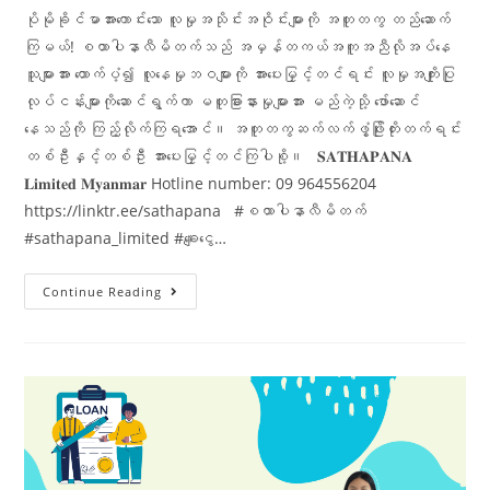
ပိုမိုခိုင်မာအားကောင်းသော လူမှုအသိုင်းအဝိုင်းများကို အတူတကွ တည်ဆောက်
ကြမယ်! စထာပါနာလီမိတက်သည် အမှန်တကယ်အကူအညီလိုအပ်နေ
သူများအား ထောက်ပံ့၍ လူနေမှုဘဝများကို အားပေးမြှင့်တင်ရင်း လူမှုအကျိုးပြု
လုပ်ငန်းများကိုဆောင်ရွက်ကာ မတူခြားနားမှုများအား မည်ကဲ့သို့ ဖော်ဆောင်
နေသည်ကို ကြည့်လိုက်ကြရအောင်။ အတူတကွဆက်လက်ဖွံ့ဖြိုးတိုးတက်ရင်း
တစ်ဦးနှင့်တစ်ဦး အားပေးမြှင့်တင်ကြပါစို့။ 𝐒𝐀𝐓𝐇𝐀𝐏𝐀𝐍𝐀
𝐋𝐢𝐦𝐢𝐭𝐞𝐝 𝐌𝐲𝐚𝐧𝐦𝐚𝐫 Hotline number: 09 964556204
https://linktr.ee/sathapana #စထာပါနာလီမိတက်
#sathapana_limited #ချေးငွေ…
Continue Reading