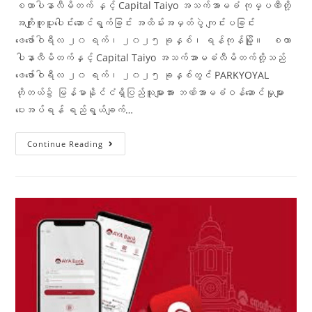
စထာပါနာလီမိတက် နှင့် Capital Taiyo အသက်အာမခံ ကုမ္ပဏီတို့
အကျိုးတူပူးပေါင်းဆောင်ရွက်ခြင်း အထိမ်းအမှတ်ပွဲ ကျင်းပခြင်း
ဖေဖော်ဝါရီလ ၂၀ ရက်၊ ၂၀၂၅ ခုနှစ်၊ ရန်ကုန်မြို့။ စထာ
ပါနာလီမိတက်နှင့် Capital Taiyo အသက်အာမခံလီမိတက်တို့သည်
ဖေဖော်ဝါရီလ ၂၀ ရက်၊ ၂၀၂၅ ခုနှစ်တွင် PARKYOYAL
ဟိုတယ်၌ မြန်မာနိုင်ငံရှိပြည်သူများအား ဘဏ်အာမခံဝန်ဆောင်မှုများ
ပေးအပ်ရန် ရည်ရွယ်ချက်…
Continue Reading