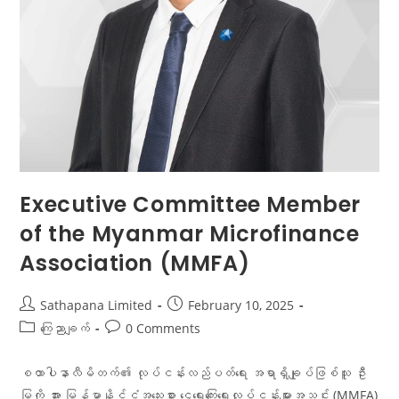
Executive Committee Member
of the Myanmar Microfinance
Association (MMFA)
Sathapana Limited
February 10, 2025
ကြေညာချက်
0 Comments
စထာပါနာလီမိတက်၏ လုပ်ငန်းလည်ပတ်ရေး အရာရှိချုပ်ဖြစ်သူ ဦး
မြကို အား မြန်မာနိုင်ငံအသေးစား ငွေရေးကြေးရေးလုပ်ငန်းများအသင်း (MMFA)