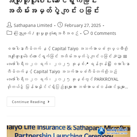
အကျိုးတူပူးပေါင်းဆောင်ရွက်ခြင်း
အထိမ်းအမှတ်ပွဲ ကျင်းပခြင်း
Sathapana Limited
February 27, 2025
ကြေညာချက်
/
လူမှုဖူလုံရေးအစီအစဉ်
0 Comments
စထာပါနာလီမိတက် နှင့် Capital Taiyo အသက်အာမခံ ကုမ္ပဏီတို့
အကျိုးတူပူးပေါင်းဆောင်ရွက်ခြင်း အထိမ်းအမှတ်ပွဲ ကျင်းပခြင်း 🎉🤝 📅
ဖေဖော်ဝါရီလ ၂၀ ရက်၊ ၂၀၂၅ ခုနှစ်📍 ရန်ကုန်မြို့ စထာပါနာ
လီမိတက်နှင့် Capital Taiyo အသက်အာမခံလီမိတက်တို့သည်
ဖေဖော်ဝါရီလ ၂၀ ရက်၊ ၂၀၂၅ ခုနှစ်တွင် PARKROYAL
ဟိုတယ်၌ မြန်မာနိုင်ငံရှိပြည်သူများအား ဘဏ်အာမခံဝန်ဆောင်မှုများ…
Continue Reading