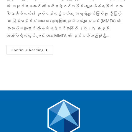
၏ အလုပ်အမှုဆောင် ကော်မတီအဖွဲ့ဝင်အဖြစ် ရွေးချယ်ခံရခြင်း စထာ
ပါနာလီမိတက်၏ လုပ်ငန်းလည်ပတ်ရေး အရာရှိချုပ်ဖြစ်သူ ဦးမြကို
အား မြန်မာနိုင်ငံအသေးစား ငွေရေးကြေးရေးလုပ်ငန်းများအသင်း (MMFA) ၏
အလုပ်အမှုဆောင် ကော်မတီအဖွဲ့ဝင်အဖြစ် ၂၀၂၅ ခုနှစ်
ဖေဖော်ဝါရီလတွင် ကျင်းပသော MMFA ၏ နှစ်ပတ်လည်စုံညီ…
Continue Reading