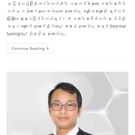
မှ ပြန်လည်ကြိုဆိုအပ်ပါတယ် 🎉✨ ယခုတစ်ခါမှာတော့ စထာပါနာလီမိ
တက်မှ ဝန်ဆောင်မှုပေးအပ်နေသော စုဆောင်းငွေ အမျိုးအစားများကို ရှင်းလင်း
ပြောကြားပေးသွားမှာပဲဖြစ်ပါတယ်ရှင်။ 📌 စထာပါနာလီမိတက် မှာ မိမိတို့
ဆန္ဒအလျောက် စုဆောင်းနိုင်သော✅ သာမာန် စုဆောင်းငွေ စာရင်း (Normal
Savings)✅ ပိုစုပိုရ စုဆောင်းငွေ…
Continue Reading