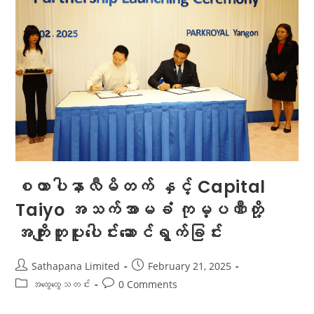
စထာပါနာလီမိတက် နှင့် Capital
Taiyo အသက်အာမခံ ကုမ္ပဏီတို့
အကျိုးတူပူးပေါင်းဆောင်ရွက်ခြင်း
Sathapana Limited
February 21, 2025
အထွေထွေသတင်း
0 Comments