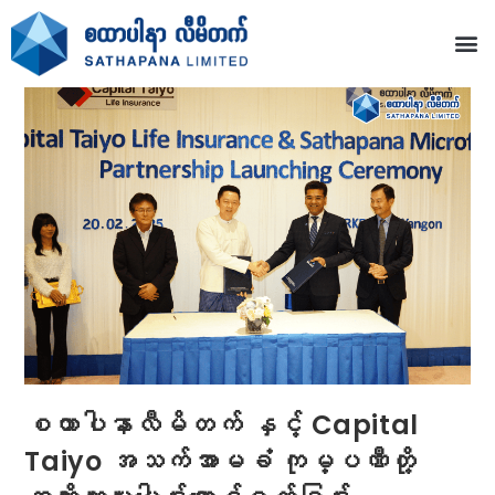
စထာပါနာလီမိတက် နှင့် Capital
Taiyo အသက်အာမခံ ကုမ္ပဏီတို့