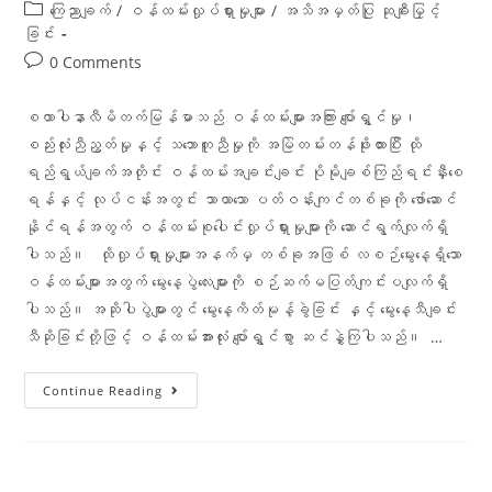
ကြေညာချက်
/
ဝန်ထမ်းလှုပ်ရှားမှုများ
/
အသိအမှတ်ပြု ဆုချီးမြှင့်
ခြင်း
0 Comments
စထာပါနာလီမိတက်မြန်မာသည် ဝန်ထမ်းများအကြား ပျော်ရွှင်မှု၊
စည်းလုံးညီညွတ်မှုနှင့် သဘောတူညီမှုကို အမြဲတမ်းတန်ဖိုးထားပြီး ထို
ရည်ရွယ်ချက်အတိုင်း ဝန်ထမ်းအချင်းချင်း ပိုမိုချစ်ကြည်ရင်းနှီးစေ
ရန်နှင့် လုပ်ငန်းအတွင်း သာယာသော ပတ်ဝန်းကျင်တစ်ခုကို ဖော်ဆောင်
နိုင်ရန်အတွက် ဝန်ထမ်းစုပေါင်းလှုပ်ရှားမှုများကို ဆောင်ရွက်လျက်ရှိ
ပါသည်။ ထိုလှုပ်ရှားမှုများအနက်မှ တစ်ခုအဖြစ် လစဉ်မွေးနေ့ရှိသော
ဝန်ထမ်းများအတွက် မွေးနေ့ပွဲလေးများကို စဉ်ဆက်မပြတ်ကျင်းပလျက်ရှိ
ပါသည်။ အဆိုပါပွဲများတွင် မွေးနေ့ကိတ်မုန့်ခွဲခြင်း နှင့် မွေးနေ့သီချင်း
သီဆိုခြင်းတို့ဖြင့် ဝန်ထမ်းအားလုံး ပျော်ရွှင်စွာ ဆင်နွှဲကြပါသည်။ …
Continue Reading