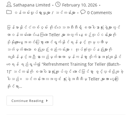
Sathapana Limited
February 10, 2026
ဝန်ထမ်းလှုပ်ရှားမှုများ
/
သင်တန်းများ
0 Comments
မြန်မာနိုင်ငံတစ်ဝှမ်း တိုင်းဒေသအသီးသီးရှိ စထာပါနာရုံးခွဲများတွင်
တာဝန်ထမ်းဆောင်နေကြသော Teller များအတွက် နေ့စဉ်လုပ်ငန်းများကို
ပိုမိုချောမွေ့အဆင်ပြေစွာ ဆောင်ရွက်နိုင်ရန်နှင့် ကုမ္ပဏီမှ
သတ်မှတ်ထားသော စည်းမျဉ်းစည်းကမ်းများ၊ လုပ်ထုံးလုပ်နည်းများကို
အချိန်နှင့်အညီ နားလည်မှတ်သားကာ မှန်ကန်စွာ လိုက်နာအသုံးချနိုင်
စေရန် ရည်ရွယ်၍ “Refreshment Training for Teller (Batch-
1)” သင်တန်းကို စထာပါနာရုံးချုပ်တွင် အောင်မြင်စွာ ဖွင့်လှစ်ပို့ချခဲ့
ပါသည်။ သင်တန်းကာလအတွင်း ရုံးခွဲအသီးသီးမှ Teller များအား ငွေကြေး
ဆိုင်ရာ…
Continue Reading