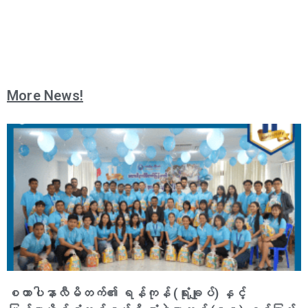
More News!
စထာပါနာလီမိတက်၏ ရန်ကုန် (ရုံးချုပ်) နှင့်