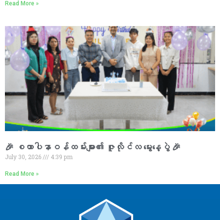
Read More »
🎉 စထာပါနာဝန်ထမ်းများ၏ ဇူလိုင်လ မွေးနေ့ပွဲ 🎉
July 30, 2026
4:39 pm
Read More »