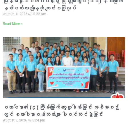
မြန်မာနိုင်ငံတစ်ဝန်းရှိ ရုံးခွဲများတွင် (၁၁) နှစ်မြောက်
နှစ်ပတ်လည်နေ့ကို ကျင်းပပြုလုပ်
August 4, 2026
11:22 am
Read More »
စထာပါနာ၏ (၄) ကြိမ်မြောက် သွေးလှူဒါန်းခြင်း အစီအစဉ်
တွင် စထာပါနာဝန်ထမ်းများ ပါဝင်ဆင်နွှဲခြင်း
August 3, 2026
5:24 pm