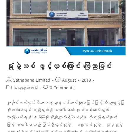
ရုံးခွဲသစ် ဖွင့်လှစ်ကြောင်း ကြေညာခြင်း
Sathapana Limited
August 7, 2019
အထွေထွေသတင်း
0 Comments
လူတိုင်းလက်လှမ်းမီသော ဘဏ္ဍာရေးဝန်ဆောင်မှုပေးခြင်းဖြင့် စီးပွားရေးဖွံ့ဖြိုး
တိုးတက်စေရန် ရည်ရွယ်၍ စထာပါနာ၏ လုပ်ငန်းဆောင်ရွက်
လည်ပတ်ရန် နယ်မြေကို တိုးချဲ့လျက်ရှိပါသည်။ ထိုရည်ရွယ်ချက်
ဖြင့် စထာပါနာသည် ပြင်ဦးလွင်ရုံးခွဲ၊ မအူပင်ရုံးခွဲ၊ မုဒုံရုံးခွဲ
စသော ရုံးခွဲသစ် (၃)ခုကို ဖွင့်လှစ်လိုက်ကြောင်း ဝမ်းမြောက်ဂုဏ်ယူစွာ