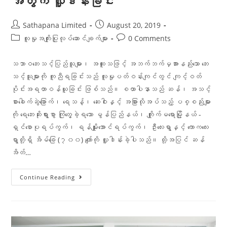
အတွက် လှူဒါန်းခြင်း
Sathapana Limited
August 20, 2019
လူမှုအကျိုးပြုလုပ်ဆောင်ချက်များ
0 Comments
သဘာဝဘေးသင့်ပြည်သူများ၊ အထူးသဖြင့် အဘက်ဘက်မှအားနည်းသော ဘေး
သင့်သူများကို ကူညီရခြင်းသည် လူမှုပတ်ဝန်းကျင်တွင် ကျင့်ဝတ်
ပိုင်းအရတာဝန်ယူခြင်း ဖြစ်သည်။ စထာပါနာသည် ဆန်၊ အသင့်
စားခေါက်ဆွဲခြောက်၊ ရေသန့်၊ ဆေးဝါးနှင့် အခြားလိုအပ်သည့် ပစ္စည်းများ
ကို ရေဘေးဆိုးရွားစွာ ကြုံတွေ့ခဲ့ရသော မွန်ပြည်နယ်၊ ကျိူက်မရောမြို့နယ် -
ရှင်စောပုရပ်ကွက်၊ ရန်မျိူးအောင်ရပ်ကွက်၊ ဦးလေးရွာနှင့် ကောကလေး
ရွာတို့ရှိ အိမ်ခြေ (၇၀၀) ကျော်ကို လှူဒါန်းခဲ့ပါသည်။ ထို့အပြင် ဆန်
အိတ်…
Continue Reading