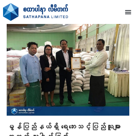
မွန်ပြည်နယ်ရှိ ရေဘေးသင့်ပြည်သူများ