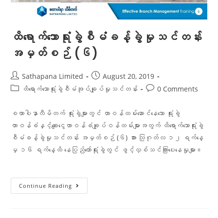
ထိရောက်သောရုံးခွဲစီမံခန့်ခွဲမှုသင်တန်း
အမှတ်စဉ် (၆)
Sathapana Limited
August 20, 2019
ထိရောက်သောရုံးခွဲစီမံအုပ်ချုပ်မှုသင်တန်း
0 Comments
စထာပါနာလီမိတက် ရုံးခွဲများတွင် တာဝန်ထမ်းဆောင်နေသော ရုံးခွဲ
တာဝန်ခံနှင့်ချေးငွေတာဝန်ခံချုပ်ဝန်ထမ်းများအတွက် ထိရောက်သောရုံးခွဲ
စီမံခန့်ခွဲမှုသင်တန်း အမှတ်စဉ် (၆) အား သြဂုတ်လ ၁၂ ရက်နေ့
မှ ၁၆ ရက်နေ့ထိ နေပြည်တော်ရုံးခွဲတွင် ဖွင့်လှစ်သင်ကြားပေးနေမှုများ။
Continue Reading