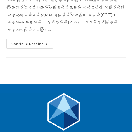
ကြေညာအပ်ပါသည်။အောက်ပါရုံးခွဲလိပ်စာများကို ဆက်သွယ်၍ ကျွန်ုပ်တို့၏
ဘဏ္ဍာရေးဝန်ဆောင်မှုများအား ရယူနိုင်ပါသည်။ အမှတ် (CC/7)၊
မန္တလေး-လားရှိုးလမ်း၊ ရပ်ကွက်ကြီး (၁၀)၊ ပြင်ဦးလွင်မြို့နယ်၊
မန္တလေးတိုင်းဒေသကြီး။…
Continue Reading