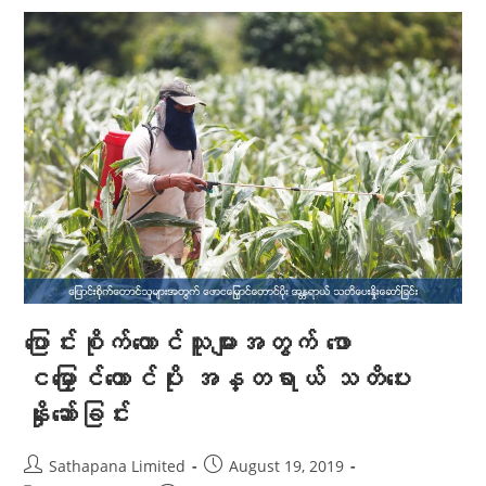
ပြောင်းစိုက်တောင်သူများအတွက် ဖော
ငမြှောင်တောင်ပိုး အန္တရာယ် သတိပေး
နှိုးဆော်ခြင်း
Sathapana Limited
August 19, 2019