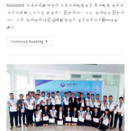
Assistant ဝန်ထမ်းများအတွက် ဝန်ထမ်းရေးရာနှင့် စီမံရေးရာ မွမ်းမံ
သင်တန်းအား ၂၀၁၉ ခုနှစ်၊ သြဂုတ်လ၊ ၁၄ ရက်နေ့မှ သြဂုတ်
လ၊ ၁၆ ရက်နေ့ထိ နေပြည်တော်ရုံးခွဲတွင် ဖွင့်လှစ်သင်ကြားပေးနေမှု
များ။
Continue Reading