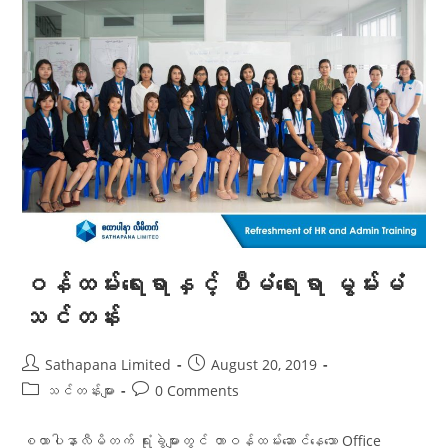
ဝန်ထမ်းရေးရာနှင့် စီမံရေးရာ မွမ်းမံ
သင်တန်း
Sathapana Limited
August 20, 2019
သင်တန်းများ
0 Comments
စထာပါနာလီမိတက် ရုံးခွဲများတွင် တာဝန်ထမ်းဆောင်နေသော Office