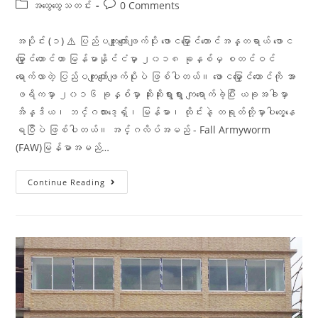
အထွေထွေသတင်း
0 Comments
အပိုင်း (၁) ⚠️ ပြည်ပကျူးကျော်ဖျက်ပိုး ဖောငမြှောင်တောင်အန္တရာယ် ဖောင
မြှောင်တောင်ဟာ မြန်မာနိုင်ငံမှာ ၂၀၁၈ ခုနှစ်မှ စတင်ဝင်
ရောက်လာတဲ့ ပြည်ပကျုးကျော်ဖျက်ပိုးပဲ ဖြစ်ပါတယ်။ ဖောငမြှောင်တောင်ကို အာ
ဖရိကမှာ ၂၀၁၆ ခုနှစ်မှာ ဆိုးဆိုးရွားရွား ကျရောက်ခဲ့ပြီး ယခုအခါမှာ
အိန္ဒိယ၊ ဘင်္ဂလားဒေ့ရှ်၊ မြန်မာ၊ ထိုင်းနဲ့ တရုတ်တို့မှာပါတွေ့နေ
ရပြီပဲ ဖြစ်ပါတယ်။ အင်္ဂလိပ်အမည် - Fall Armyworm
(FAW)မြန်မာအမည်…
Continue Reading