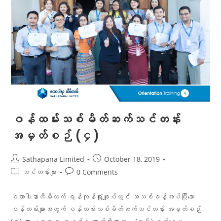
ဝန်ထမ်းသစ်မိတ်ဆက်သင်တန်း
အမှတ်စဉ် (၄)
Sathapana Limited
October 18, 2019
သင်တန်းများ
0 Comments
စထာပါနာလီမိတက် ရန်ကုန်ရုံးချုပ်တွင် အသစ်ခန့်အပ်ပြီးသော
ဝန်ထမ်းများအတွက် ဝန်ထမ်းသစ်မိတ်ဆက်သင်တန်း အမှတ်စဉ်