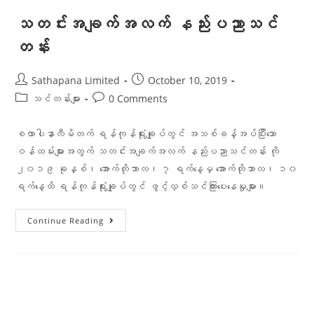
သတင်းအချက်အလက် နည်းပညာသင်
တန်း
Sathapana Limited
October 10, 2019
သင်တန်းများ
0 Comments
စထာပါနာလီမိတက် ရန်ကုန်ရုံးချုပ်တွင် အသစ်ခန့်အပ်ပြီးသော
ဝန်ထမ်းများအတွက် သတင်းအချက်အလက် နည်းပညာသင်တန်း ကို
၂၀၁၉ ခုနှစ်၊ အောက်တိုဘာလ၊ ၇ ရက်နေ့မှ အောက်တိုဘာလ၊ ၁၀
ရက်နေ့ထိ ရန်ကုန်ရုံးချုပ်တွင် ဖွင့်လှစ်သင်ကြားပေးနေမှုများ။
Continue Reading