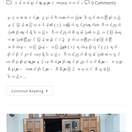
ဝန်ထမ်းလှုပ်ရှားမှုများ
/
အထွေထွေသတင်း
0 Comments
ဗုဒ္ဓဘာသာဝင်များ ဥပုသ်သီလဆောက်တည်သော ဝါတွင်းကာလပြီးဆုံးသည်
နှင့် မြန်မာပြက္ခဒိန်၏ (၇) လမြောက်တွင်ကျရောက်သော သီတင်းကျွတ်
ပွဲတော်သို့ ရောက်ရှိပါသည်။ သီတင်းကျွတ်မီးထွန်းပွဲတော်သည် သင်္ကြန်ရေ
ကစားပွဲတော်ပြီးလျှင် မြန်မာနိုင်ငံ၌ ဒုတိယအကြီးကျယ်ဆုံးဖြစ်ပြီး
အဖိတ်နေ့၊ လပြည့်နေ့၊ လပြည့်ကျော် (၁) ရက်နေ့တို့တွင် (၃) ရက်
တိုင်တိုင် ကျင်းပလေ့ရှိပါသည်။ သီတင်းကျွတ်မီးထွန်းပွဲတော်ကာလတွင်
စေတီပုထိုးဘုရားများနှင့် နေအိမ်များကို ရောင်စုံ လျှပ်စစ်မီးများ၊ စက္ကူ
မီးပုံးများ၊ ဖယောင်းတိုင်များ၊ ဆီမီးများဖြင့် အလှဆင် မီးထွန်းကြ
ပါသည်။…
Continue Reading