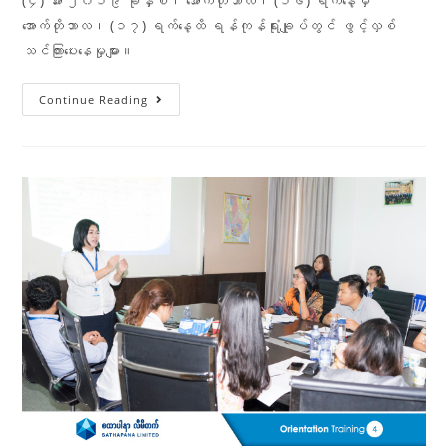
(၄) အား ၂၀၁၉ ခုနှစ်၊ အောက်တိုဘာလ၊ (၁၆) ရက်နေ့မှ
အောက်တိုဘာလ၊ (၁၇) ရက်နေ့ထိ ရန်ကုန်ရုံးချုပ်တွင် ဖွင့်လှစ်
သင်ကြားပေးနေမှုများ။
Continue Reading