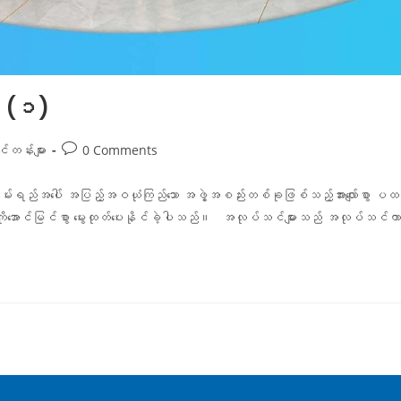
 (၁)
်တန်းများ
0 Comments
်းရည်အပေါ် အပြည့်အဝယုံကြည်သော အဖွဲ့အစည်းတစ်ခုဖြစ်သည့်အားလျော်စွာ ပ
ောင်မြင်စွာ မွေးထုတ်ပေးနိုင်ခဲ့ပါသည်။ အလုပ်သင်များသည် အလုပ်သင်ကာလ