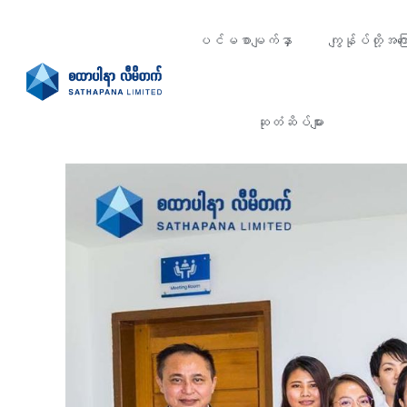
ပင်မစာမျက်နှာ
ကျွန်ုပ်တို့အကြေ
ဆုတံဆိပ်များ