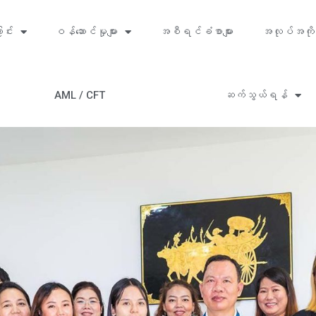
ာင်း
ဝန်ဆောင်မှုများ
အစီရင်ခံစာများ
အလုပ်အကို
AML / CFT
ဆက်သွယ်ရန်