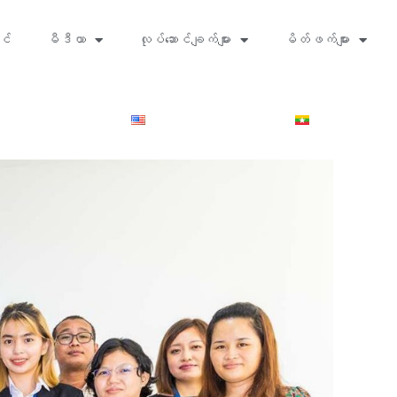
င်
မီဒီယာ
လုပ်ဆောင်ချက်များ
မိတ်ဖက်များ