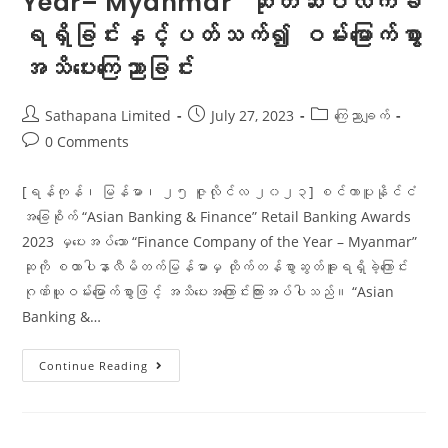
Year– Myanmar” ဆုတံဆိပ်လက်ခံ
ရရှိခြင်းနှင့်ပတ်သက်၍ ဝမ်းမြောက်စွာ
အသိပေးကြေညာခြင်း
Sathapana Limited
July 27, 2023
ကြေညာချက်
0 Comments
[ရန်ကုန်၊ မြန်မာ၊ ၂၅ ဇူလိုင်လ ၂၀၂၃] စင်ကာပူနိုင်ငံ
အခြေစိုက် “Asian Banking & Finance” Retail Banking Awards
2023 မှပေးအပ်သော “Finance Company of the Year – Myanmar”
ဆုကို စထာပါနာလီမိတက်မြန်မာမှ ထိုက်တန်စွာဆွတ်ခူးရရှိခဲ့ကြောင်း
ဂုဏ်ယူဝမ်းမြောက်စွာဖြင့် အသိပေးအကြောင်းကြားအပ်ပါသည်။ “Asian
Banking &…
Continue Reading