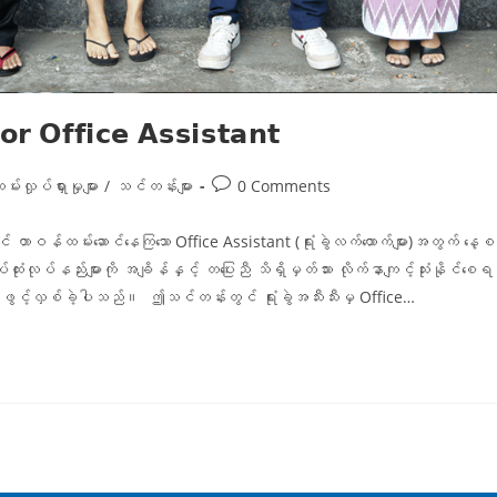
𝗿 𝗢𝗳𝗳𝗶𝗰𝗲 𝗔𝘀𝘀𝗶𝘀𝘁𝗮𝗻𝘁
းလှုပ်ရှားမှုများ
/
သင်တန်းများ
0 Comments
် တာဝန်ထမ်းဆောင်နေကြသော Office Assistant (ရုံးခွဲလက်ထောက်များ)အတွက် နေ့စဥ်
ထုံးလုပ်နည်းများကို အချိန်နှင့် တပြေးညီ သိရှိမှတ်သား လိုက်နာကျင့်သုံးနိ
့ချဖွင့်လှစ်ခဲ့ပါသည်။ ဤသင်တန်းတွင် ရုံးခွဲအသီးသီးမှ Office…