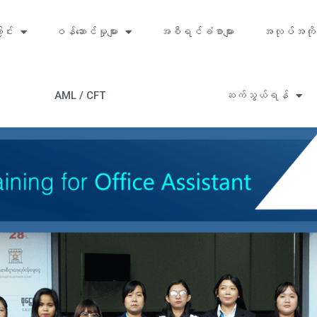
ာင်း
ဝန်ဆောင်မှုများ
အစီရင်ခံစာများ
အလုပ်အကို
AML / CFT
ဆက်သွယ်ရန်