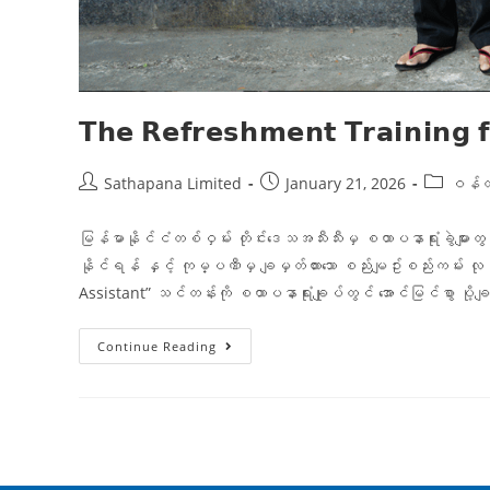
𝗧𝗵𝗲 𝗥𝗲𝗳𝗿𝗲𝘀𝗵𝗺𝗲𝗻𝘁 𝗧𝗿𝗮𝗶𝗻𝗶𝗻𝗴 𝗳
Sathapana Limited
January 21, 2026
ဝန်ထမ်
မြန်မာနိုင်ငံတစ်ဝှမ်း တိုင်းဒေသအသီးသီးမှ စထာပနာရုံးခွဲများတွင
နိုင်ရန် နှင့် ကုမ္ပဏီမှ ချမှတ်ထားသော စည်းမျဥ်းစည်းကမ်း လုပ်
Assistant” သင်တန်းကို စထာပနာရုံးချုပ်တွင် အောင်မြင်စွာ ပို
Continue Reading