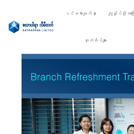
ပင်မစာမျက်နှာ
ကျွန်ုပ်တို့အကြေ
ဆုတံဆိပ်များ