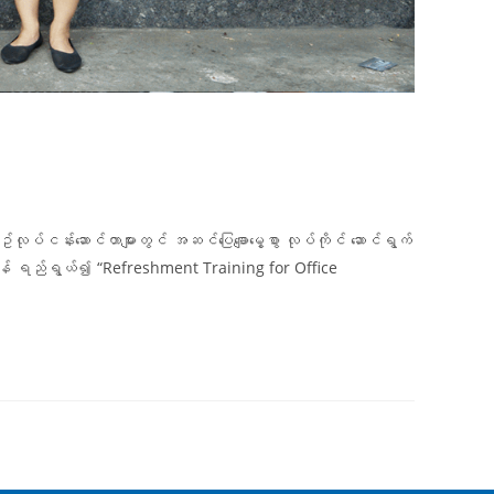
လုပ်ငန်းဆောင်တာများတွင် အဆင်ပြေချောမွေ့စွာ လုပ်ကိုင် ဆောင်ရွက်
ုင်စေရန် ရည်ရွယ်၍ “Refreshment Training for Office