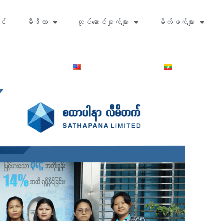
င်
မီဒီယာ
လုပ်ဆောင်ချက်များ
မိတ်ဖက်များ