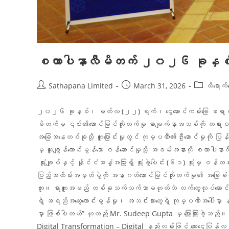
စထာပါနာလီမိတက် ၂၀၂၆ ခုနှစ် ဗျူဟ
Sathapana Limited
March 31, 2026
ထိရောက်
၂၀၂၆ ခုနှစ်၊ မတ်လ (၂၂) ရက်၊ ငွေဆောင်ကမ်းခြေ ဧရာဝတီတိုင်
မိတက်မှ ၎င်း၏အောင်မြင်တိုးတက်မှု စာမျက်နှာအသစ်ကို တရားဝင်ဖွ
အခြေအနေတစ်ခုသို့ ကူးပြောင်းမှုတွင် ကုမ္ပဏီ၏ဦးဆောင်မှုကို ပြ
မှ ထူးချွန်ကောင်းမွန်သော ဝန်ဆောင်မှုသို့ အခမ်းအနားကို စထာပ
ရုံးချုပ်နှင့် နိုင်ငံအနှံ့အပြားရှိ ရုံးခွဲပေါင်း (၆၁) ရုံးမှ
ပြည့်အထိမ်းအမှတ်ပွဲကို အနာဂတ်အောင်မြင်တိုးတက်မှု၏ အခြေခံ
ဘူး။ ရာထူးအမည် တစ်ခုသက်သက်သာမဟုတ်ဘဲ လက်တွေ့လုပ်ဆောင်နိုင်မှုတွ
ရဲ့ အရည်အသွေးကောင်းမွန်မှု၊ အသင်းသားတွေရဲ့ ကုမ္ပဏီအပေါ်မှာ နက်ရ
မှာ ဖြစ်ပါတယ်” ဟုလည်း Mr. Sudeep Gupta မှ ပြောကြားခဲ့သည်။ 
Digital Transformation – Digital နည်းလမ်းဖြင့် ချေးငွေပြန်လည