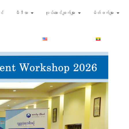
င်
မီဒီယာ
လုပ်ဆောင်ချက်များ
မိတ်ဖက်များ