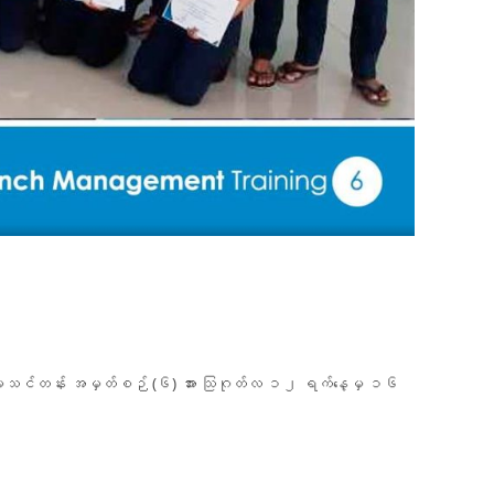
ခန့်ခွဲမှုသင်တန်း အမှတ်စဉ် (၆) အား သြဂုတ်လ ၁၂ ရက်နေ့မှ ၁၆