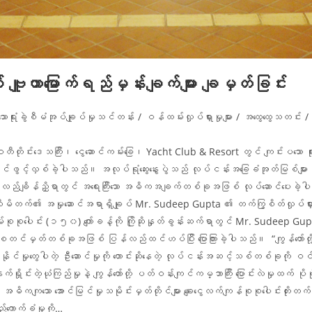
ာမြောက်ရည်မှန်းချက်များ ချမှတ်ခြင်း
သောရုံးခွဲစီမံအုပ်ချုပ်မှုသင်တန်း
/
ဝန်ထမ်းလှုပ်ရှားမှုများ
/
အထွေထွေသတင်း
/
းဒေသကြီး၊ ငွေဆောင်ကမ်းခြေ၊ Yacht Club & Resort တွင် ကျင်းပသော ရုံးခ
င့်လှစ်ခဲ့ပါသည်။ အလုပ်ရုံဆွေးနွေးပွဲသည် လုပ်ငန်းအခြေခံအုတ်မြစ်များ တိုး
န်လည်ချိန်ညှိရာတွင် အရေးကြီးသော အဓိကအချက်တစ်ခုအဖြစ် လုပ်ဆောင်ပေးခဲ့ပါသည
ါနာလီမိတက်၏ အမှုဆောင်အရာရှိချုပ် Mr. Sudeep Gupta ၏ တက်ကြွစိတ်လှုပ်ရှ
 ဝန်ထမ်းစုစုပေါင်း (၁၅၀) ကျော်ခန့်ကို ကြိုဆိုနှုတ်ခွန်းဆက်ရာတွင် Mr. Sude
စတင်မှတ်တစ်ခုအဖြစ် ပြန်လည်ထင်ဟပ်ပြီး ပြောကြားခဲ့ပါသည်။ “ကျွန်တော်တို
ေပါတဲ့ ဦးဆောင်မှုကို တောင်းဆိုနေတဲ့ လုပ်ငန်းအဆင့်သစ်တစ်ခုကို ဝင်ရောက်နေပါ
ှိုင်းတဲ့ယုံကြည်မှုနဲ့ ကျွန်တော်တို့ ပတ်ဝန်းကျင်ကမ္ဘာကြီး ပြောင်းလဲမှုထက် ပ
အဓိကကျသော အောင်မြင်မှုသမိုင်းမှတ်တိုင်များ ချေးငွေလက်ကျန်စုစုပေါင်းတိ
်ကောက်ခံမှုကို…