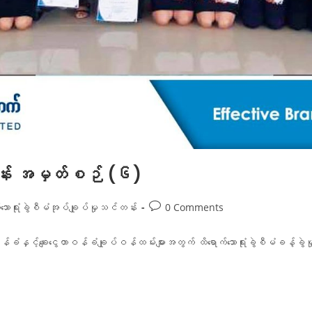
်တန်း အမှတ်စဉ် (၆)
်သောရုံးခွဲစီမံအုပ်ချုပ်မှုသင်တန်း
0 Comments
တာဝန်ခံနှင့်ချေးငွေတာဝန်ခံချုပ်ဝန်ထမ်းများအတွက် ထိရောက်သောရုံးခွဲစီမံ