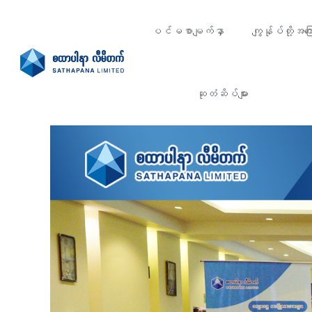
ပင်မစာမျက်နှာ
ကျွန်ုပ်တို့အကြေ
ဆုတံဆိပ်များ