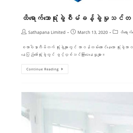
ထိရောက်သောရုံးခွဲစီမံခန့်ခွဲမှုသင
Sathapana Limited
March 13, 2020
ထိရောက်
စထာပါနာလီမိတက် ရုံးခွဲများတွင် တာဝန်ထမ်းဆောင်နေသော ရုံးခွဲ
နေပြည်တော်ရုံးခွဲတွင် ဖွင့်လှစ်သင်ကြားပေးနေမှုများ။
Continue Reading