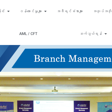
ာင်း
ဝန်ဆောင်မှုများ
အစီရင်ခံစာများ
အလုပ်အကို
AML / CFT
ဆက်သွယ်ရန်