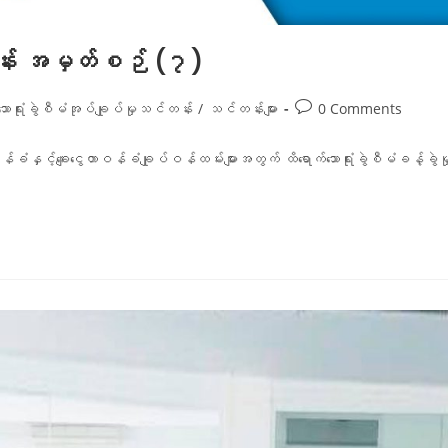
်တန်း အမှတ်စဉ် (၇)
သောရုံးခွဲစီမံအုပ်ချုပ်မှုသင်တန်း
/
သင်တန်းများ
0 Comments
တာဝန်ခံနှင့်ချေးငွေတာဝန်ခံချုပ်ဝန်ထမ်းများအတွက် ထိရောက်သောရုံးခွဲစီမံခ