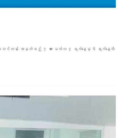
န့်ခွဲမှုသင်တန်း အမှတ်စဉ် ၇ အား မတ်လ ၄ ရက်နေ့မှ ၆ ရက်နေ့ထိ