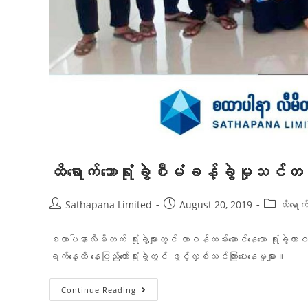
ထိရောက်သောရုံးခွဲစီမံခန့်ခွဲမှုသင
Sathapana Limited
August 20, 2019
ထိရောက
စထာပါနာလီမိတက် ရုံးခွဲများတွင် တာဝန်ထမ်းဆောင်နေသော ရုံးခွဲ
ရက်နေ့ထိ နေပြည်တော်ရုံးခွဲတွင် ဖွင့်လှစ်သင်ကြားပေးနေမှုများ။
Continue Reading