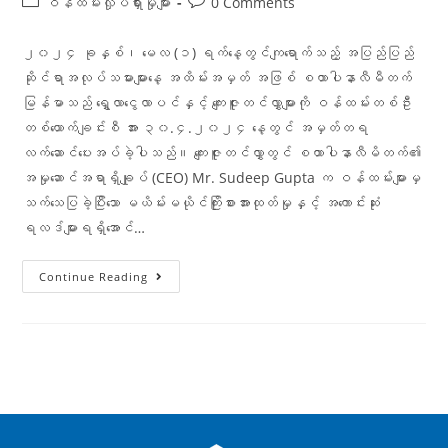
ဝန်ထမ်းလှုပ်ရှားမှုများ
0 Comments
၂၀၂၄ ခုနှစ်၊ မေလ (၁) ရက်နေ့တွင်ကျရောက်သည့် အပြည်ပြည်
ဆိုင်ရာအလုပ်သမားများနေ့ အထိမ်းအမှတ် အဖြစ် စထာပါနာလီမီတက်
မြန်မာသည် ‌ရွှေလာငွေလာပင်နှင့် ကျေးဇူးတင်လွှာများကို ဝန်ထမ်းတစ်ဦး
တစ်ယောက်ချင်းစီ အား ၃၀.၄.၂၀၂၄ နေ့တွင် အမှတ်တရ
လက်ဆောင်ပေးအပ်ခဲ့ပါသည်။ ကျေးဇူးတင်လွှာတွင် စထာပါနာလီမိတက်၏
အမှုဆောင်အရာရှိချုပ် (CEO) Mr. Sudeep Gupta က ဝန်ထမ်းများမှ
သက်သေပြခဲ့ပြီးသော မယိမ်းမယိုင်ကြိုးစားအားထုတ်မှုနှင့် အကောင်းဆုံး
ရလဒ်များရရှိအောင်…
Continue Reading