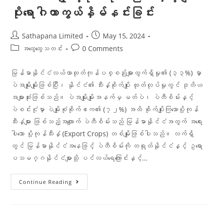
ပိုးရောဂါကာကွယ်နှိမ်နင်းခြင်း
Sathapana Limited
May 15, 2024
အထွေထွေသတင်း
0 Comments
မြန်မာနိုင်ငံလယ်ယာထုတ်ကုန်ပစ္စည်းများထွက်ရှိမှု၏ (၃၃%) မှာ
ပဲအမျိုးမျိုးဖြစ်ပြီး၊ နိုင်ငံ၏ သီးနှံစိုက်ပျိုး ထုတ်လုပ်မှုတွင် ဒုတိယ
အများဆုံးဖြစ်သည်။ ပဲအမျိုးမျိုးအနက်မှ မတ်ပဲ၊ ပဲတီစိမ်းနှင့်
ပဲစင်းငုံမှာ ပဲမျိုးစုံစိုက်ဧက၏ (၇၂%) အထိ စိုက်ပျိုးကြသောပို့ကုန်
သီးနှံများ ဖြစ်သည့်အလျောက် ပဲတီစိမ်းသည် မြန်မာနိုင်ငံအတွက် အရေး
ပါသော ပို့ကုန်သီးနှံ (Export Crops) တစ်မျိုးဖြစ်ပါသည်။ လက်ရှိ
တွင် မြန်မာနိုင်ငံအနေဖြင့် ပဲတီစိမ်းကို တရုတ်နိုင်ငံနှင့် ဥရော
ပသမဂ္ဂနိုင်ငံများသို့ ပင်လယ်ရေကြောင်းနှင့်…
Continue Reading