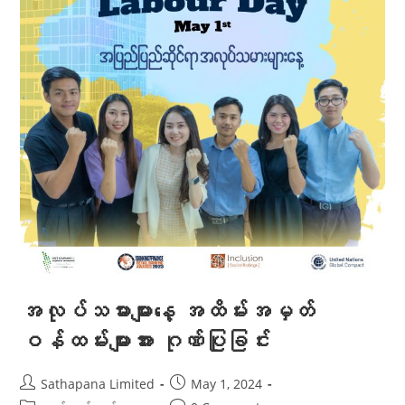
အလုပ်သမားများနေ့ အထိမ်းအမှတ်
ဝန်ထမ်းများအား ဂုဏ်ပြုခြင်း
Sathapana Limited
May 1, 2024