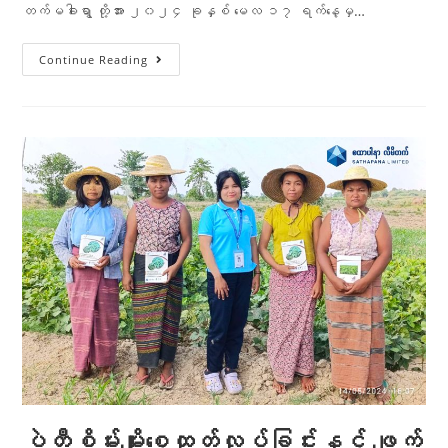
တက်မခါးရွာ တို့အား ၂၀၂၄ ခုနှစ် မေလ ၁၇ ရက်နေ့မှ…
Continue Reading
ပဲတီစိမ်းမျိုးစေ့ထုတ်လုပ်ခြင်းနှင့် ဖျက်