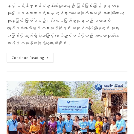
နှင့် ပရိနိဗ္ဗာန်စံလွန်တော်မူသောနေ့တို့ ဖြစ်ခြင်းကြောင့် ဗုဒ္ဓနေ့
ဟူ၍ ဗုဒ္ဓဘာသာဝင်များမှ လွန်စွာအလေးအမြတ်ထားသည့် အရေးကြီးသော နေ့
ထူးနေ့မြတ် ဖြစ်ပါသည်။ ဂေါတမမြတ်စွာဘုရားသည် မဟာဗောဓိ
ညောင်ပင်အောက်တွင် တရားကျင့်ကြံရင်း ကဆုန်လပြည့်နေ့တွင် ဘုရား
အဖြစ်ကို ရောက်ရှိခဲ့သောကြောင့် ဗောဓိညောင်ပင်ကိုလည်း အလေးထားပူဇော်သော
အားဖြင့် ကဆုန်လပြည့်နေ့ရောက်တိုင်း…
Continue Reading