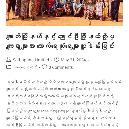
ချောက်မြို့နယ်နှင့် ညောင်ဦးမြို့နယ်တို့မှ
ကျေးရွာများအား သောက်ရေသုံးရေများလှူဒါန်းခြင်း
Sathapana Limited
May 21, 2024
အထွေထွေသတင်း
0 Comments
စထာပါနာလီမိတက်သည် မိမိပတ်ဝန်းကျင်ရှိ လူမှုအကျိုးပြုလုပ်ငန်း
များတွင် စဉ်ဆက်မပြတ် တတ်အားသရွေ့ ကူညီဆောင်ရွက်နေသောအဖွဲ့
အစည်းတစ်ခုဖြစ်သည့်အလျောက် ယခုအခါတွင်လည်း ပူပြင်းသည့်
ရာသီဥတုဒဏ်ကိုခံစားနေရသော အညာဒေသရှိ ချောက်မြို့နယ်နှင့် ညောင်ဦး
မြို့နယ်တို့မှ ကျေးရွာများအား သောက်ရေသုံးရေများ သွားရောက်လှူဒါန်းခဲ့ပါသည်။
ချောက်မြို့နယ်ရှိ ထိန်ကန်ရွာ၊ မြေပဒုံရွာနှင့် မိုလာရွာ၊ တစ်ဖန်
ညောင်ဦးမြို့နယ်ရှိ ကန်တိန်ရွာ၊ တပေါက်ကုန်းရွာ၊ ရွှေလက်ပံရွာနှင့်