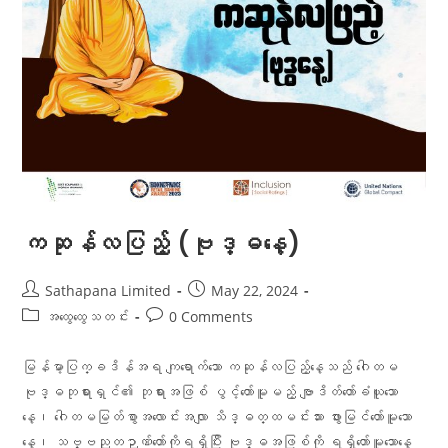
ကဆုန်လပြည့် (ဗုဒ္ဓနေ့)
Sathapana Limited
May 22, 2024
အထွေထွေသတင်း
0 Comments
မြန်မာ့ပြက္ခဒိန်အရ ကျရောက်သော ကဆုန်လပြည့်နေ့သည် ဂေါတမ
ဗုဒ္ဓဘုရားရှင်၏ ဘုရားအဖြစ် ပွင့်တော်မူမည့် ဗျာဒိတ်တော်ခံယူသော
နေ့၊ ဂေါတမမြတ်စွာအလောင်းအလျာ သိဒ္ဓတ္ထမင်းသား ဖွားမြင်တော်မူသော
နေ့၊ သဗ္ဗညုတဉာဏ်တော်ကိုရရှိပြီး ဗုဒ္ဓအဖြစ်ကို ရရှိတော်မူသောနေ့