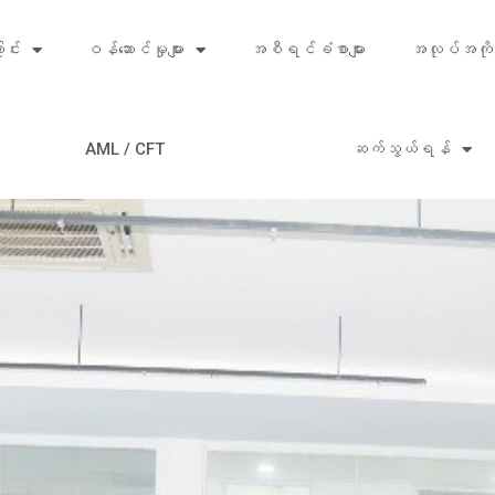
ာင်း
ဝန်ဆောင်မှုများ
အစီရင်ခံစာများ
အလုပ်အကို
AML / CFT
ဆက်သွယ်ရန်