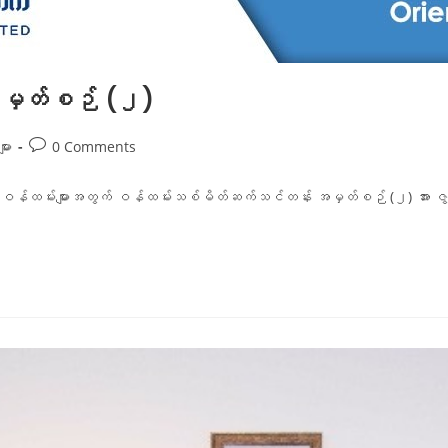
မှတ်စဉ် (၂)
ား
0 Comments
ော ဝန်ထမ်းများအတွက် ဝန်ထမ်းသစ်မိတ်ဆက်သင်တန်း အမှတ်စဉ် (၂) အား ဇ