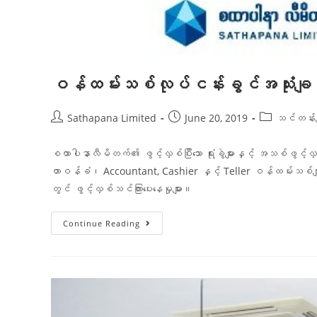
ဝန်ထမ်းသစ်လုပ်ငန်းခွင်အသုံး
Sathapana Limited
June 20, 2019
သင်တန်းမျ
စထာပါနာလီမိတက်၏ ဖွင့်လှစ်ပြီးသော ရုံးခွဲများနှင့် အသစ်ဖွင့်လှစ
တာဝန်ခံ၊ Accountant, Cashier နှင့် Teller ဝန်ထမ်းသစ်မ
တွင် ဖွင့်လှစ်သင်ကြားပေးနေမှုများ။
Continue Reading