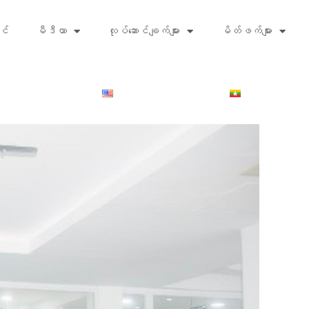
င်
မီဒီယာ
လုပ်ဆောင်ချက်များ
မိတ်ဖက်များ