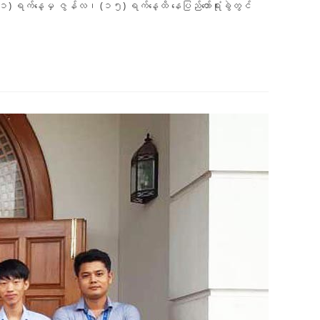
ရက်နေ့မှ ဇွန်လ၊ (၁၅) ရက်နေ့ထိ နေပြည်တော်ရုံးခွဲတွင်