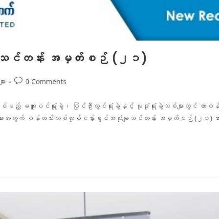
ချသင်တန်း အမှတ်စဉ် (၂၁)
ား
0 Comments
်မည့် မအူပင်ရုံးခွဲ၊ ပြင်ဦးလွင်ရုံးခွဲနှင့် မုဒုံရုံးခွဲသစ်များတွင် တာဝန်ထ
ျားအတွက် ဝန်ထမ်းသစ်လုပ်ငန်းခွင်အသုံးချသင်တန်း အမှတ်စဉ် (၂၁) အား ဇ