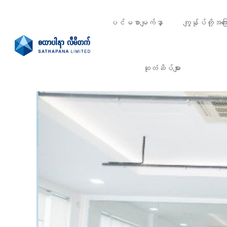
ပင်မစာမျက်နှာ
ကျွန်ုပ်တို့အကြေ
ဆုတံဆိပ်များ