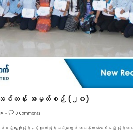
ချသင်တန်း အမှတ်စဉ် (၂၀)
ား
0 Comments
မည့် ရွှေဘိုရုံးခွဲနှင့် ချောက်ရုံးခွဲသစ်များတွင် တာဝန်ထမ်းဆောင်မည့် ရုံးခွဲ