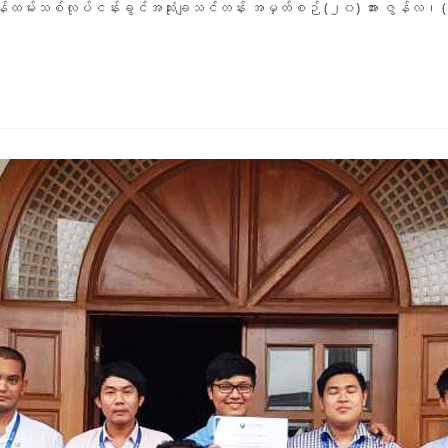
န်ထမ်းသစ်လုပ်ငန်းခွင်အသုံးချသင်တန်း အမှတ်စဉ် (၂၀) အား ဇွန်လ၊ (၁) 