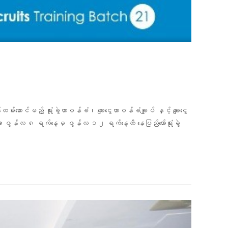
မ်းဆောင်မည့် ရုံးခွဲတာဝန်ခံ၊ ချေးငွေတာဝန်ခံချုပ် နှင့် ချေးငွေ
ွန်လ ၈ ရက်နေ့မှ ဇွန်လ ၁၂ ရက်နေ့ထိ နေပြည်တော်ရုံးခွဲ