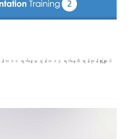
ွန်လ ၁၁ ရက်နေ့မှ ဇွန်လ ၁၃ ရက်နေ့ထိ ရန်ကုန်ရုံးချုပ်