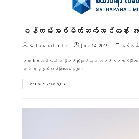
ဝန်ထမ်းသစ်မိတ်ဆက်သင်တန်း အ
Sathapana Limited
June 14, 2019
သင်တန်းမျ
စထာပါနာလီမိတက် ရန်ကုန်ရုံးချုပ်တွင် အသစ်ခန့်အပ်ပြီးသ
တွင် ဖွင့်လှစ်သင်ကြားပေးနေမှုများ။
Continue Reading