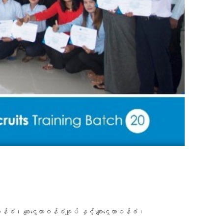
တာဝန်ခံ၊ ချေးငွေတာဝန်ခံချုပ် နှင့် ချေးငွေတာဝန်ခံ၊